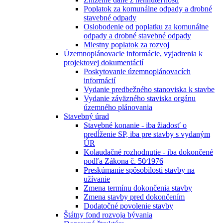
Poplatok za komunálne odpady a drobné
stavebné odpady
Oslobodenie od poplatku za komunálne
odpady a drobné stavebné odpady
Miestny poplatok za rozvoj
Územnoplánovacie informácie, vyjadrenia k
projektovej dokumentácií
Poskytovanie územnoplánovacích
informácií
Vydanie predbežného stanoviska k stavbe
Vydanie záväzného staviska orgánu
územného plánovania
Stavebný úrad
Stavebné konanie - iba žiadosť o
predĺženie SP, iba pre stavby s vydaným
ÚR
Kolaudačné rozhodnutie - iba dokončené
podľa Zákona č. 50⁄1976
Preskúmanie spôsobilosti stavby na
užívanie
Zmena termínu dokončenia stavby
Zmena stavby pred dokončením
Dodatočné povolenie stavby
Štátny fond rozvoja bývania