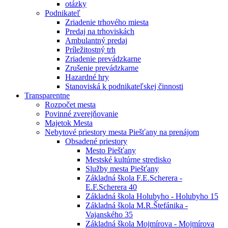
otázky
Podnikateľ
Zriadenie trhového miesta
Predaj na trhoviskách
Ambulantný predaj
Príležitostný trh
Zriadenie prevádzkarne
Zrušenie prevádzkarne
Hazardné hry
Stanoviská k podnikateľskej činnosti
Transparentne
Rozpočet mesta
Povinné zverejňovanie
Majetok Mesta
Nebytové priestory mesta Piešťany na prenájom
Obsadené priestory
Mesto Piešťany
Mestské kultúrne stredisko
Služby mesta Piešťany
Základná škola F.E.Scherera -
E.F.Scherera 40
Základná škola Holubyho - Holubyho 15
Základná škola M.R.Štefánika -
Vajanského 35
Základná škola Mojmírova - Mojmírova