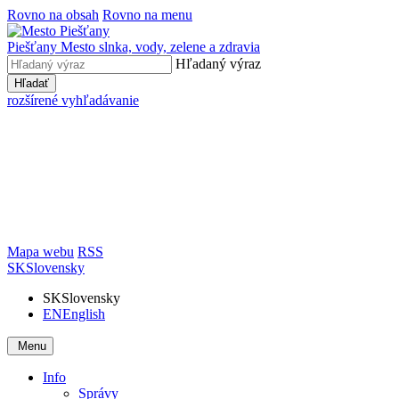
Rovno na obsah
Rovno na menu
Piešťany
Mesto slnka, vody, zelene a zdravia
Hľadaný výraz
Hľadať
rozšírené vyhľadávanie
Mapa webu
RSS
SK
Slovensky
SK
Slovensky
EN
English
Menu
Info
Správy