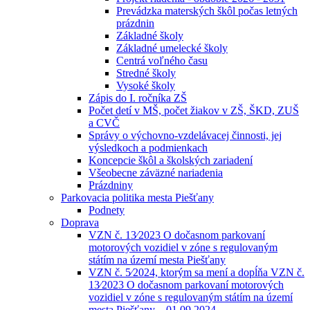
Prevádzka materských škôl počas letných
prázdnin
Základné školy
Základné umelecké školy
Centrá voľného času
Stredné školy
Vysoké školy
Zápis do I. ročníka ZŠ
Počet detí v MŠ, počet žiakov v ZŠ, ŠKD, ZUŠ
a CVČ
Správy o výchovno-vzdelávacej činnosti, jej
výsledkoch a podmienkach
Koncepcie škôl a školských zariadení
Všeobecne záväzné nariadenia
Prázdniny
Parkovacia politika mesta Piešťany
Podnety
Doprava
VZN č. 13⁄2023 O dočasnom parkovaní
motorových vozidiel v zóne s regulovaným
státím na území mesta Piešťany
VZN č. 5⁄2024, ktorým sa mení a dopĺňa VZN č.
13⁄2023 O dočasnom parkovaní motorových
vozidiel v zóne s regulovaným státím na území
mesta Piešťany – 01.09.2024