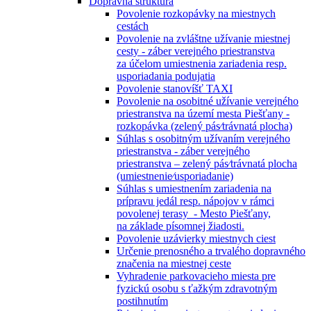
Dopravná štruktúra
Povolenie rozkopávky na miestnych
cestách
Povolenie na zvláštne užívanie miestnej
cesty - záber verejného priestranstva
za účelom umiestnenia zariadenia resp.
usporiadania podujatia
Povolenie stanovíšť TAXI
Povolenie na osobitné užívanie verejného
priestranstva na území mesta Piešťany -
rozkopávka (zelený pás⁄trávnatá plocha)
Súhlas s osobitným užívaním verejného
priestranstva - záber verejného
priestranstva – zelený pás⁄trávnatá plocha
(umiestnenie⁄usporiadanie)
Súhlas s umiestnením zariadenia na
prípravu jedál resp. nápojov v rámci
povolenej terasy - Mesto Piešťany,
na základe písomnej žiadosti.
Povolenie uzávierky miestnych ciest
Určenie prenosného a trvalého dopravného
značenia na miestnej ceste
Vyhradenie parkovacieho miesta pre
fyzickú osobu s ťažkým zdravotným
postihnutím