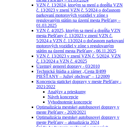
VZN č. 13⁄2024, ktorým sa mení a dopĺňa VZN
č. 13⁄2023 v znení VZN č. 5⁄2024 o dočasnom
parkovaní motorových vozidiel v zóne s
regulovaným státím na území mesta Piešťany –
01.03.2025
VZN č. 4⁄2025, ktorým sa mení a dopĺňa VZN
mesta Piešťany č. 13⁄2023 v znení VZN č.
5⁄2024 a VZN č. 13⁄2024 o dočasnom parkovaní
motorových vozidiel v zóne s regulovaným
státím na území mesta Piešťany - 06.11.2025
VZN č. 13/2023 v znení VZN č. 5/2024, VZN
č. 13/2024 a VZN č. 4/2025
Územný generel dopravy - 03⁄2010
Technická štúdia a zámer „Cesta II⁄499
PIEŠŤANY – Južný obchvat“ – 12⁄2009
Koncepcia statickej dopravy v meste Piešťany -
2021⁄2022
Analýzy a prieskumy
Návrh koncepcie
Vyhodnotenie koncepcie
Optimalizácia mestskej autobusovej dopravy v
meste Piešťany - 2020⁄2021
Optimalizácia mestskej autobusovej dopravy v
meste Piešťany – aktualizácia 2024