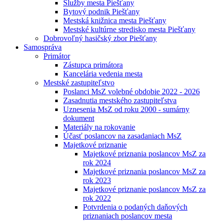
Služby mesta Piešťany
Bytový podnik Piešťany
Mestská knižnica mesta Piešťany
Mestské kultúrne stredisko mesta Piešťany
Dobrovoľný hasičský zbor Piešťany
Samospráva
Primátor
Zástupca primátora
Kancelária vedenia mesta
Mestské zastupiteľstvo
Poslanci MsZ volebné obdobie 2022 - 2026
Zasadnutia mestského zastupiteľstva
Uznesenia MsZ od roku 2000 - sumárny
dokument
Materiály na rokovanie
Účasť poslancov na zasadaniach MsZ
Majetkové priznanie
Majetkové priznania poslancov MsZ za
rok 2024
Majetkové priznania poslancov MsZ za
rok 2023
Majetkové priznanie poslancov MsZ za
rok 2022
Potvrdenia o podaných daňových
priznaniach poslancov mesta