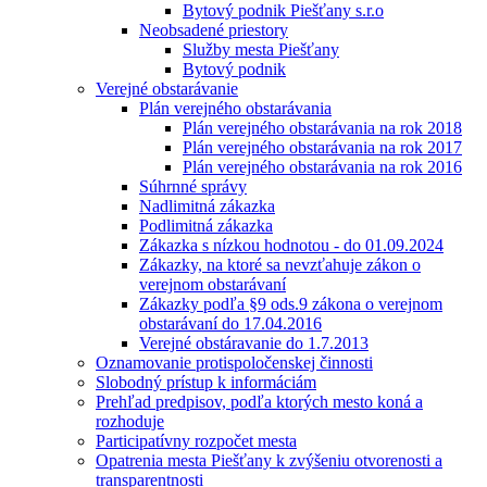
Bytový podnik Piešťany s.r.o
Neobsadené priestory
Služby mesta Piešťany
Bytový podnik
Verejné obstarávanie
Plán verejného obstarávania
Plán verejného obstarávania na rok 2018
Plán verejného obstarávania na rok 2017
Plán verejného obstarávania na rok 2016
Súhrnné správy
Nadlimitná zákazka
Podlimitná zákazka
Zákazka s nízkou hodnotou - do 01.09.2024
Zákazky, na ktoré sa nevzťahuje zákon o
verejnom obstarávaní
Zákazky podľa §9 ods.9 zákona o verejnom
obstarávaní do 17.04.2016
Verejné obstáravanie do 1.7.2013
Oznamovanie protispoločenskej činnosti
Slobodný prístup k informáciám
Prehľad predpisov, podľa ktorých mesto koná a
rozhoduje
Participatívny rozpočet mesta
Opatrenia mesta Piešťany k zvýšeniu otvorenosti a
transparentnosti