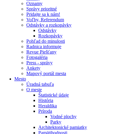
Oznamy
Správy prioritné
Pridajte sa k nám!
Voľby, Referendum
Odstávky a rozkopávky
Odstávky
Rozkopávky
Pohľad do minulosti
Radnica informuje
Revue Piešťany
Fotogaléria
Press - správy
Ankety
Mapový portál mesta
Mesto
Úradná tabuľa
O meste
Štatistické údaje
História
Heraldika
Príroda
Vodné plochy
Parky
Architektonické pamiatky
Pamätihodnosti