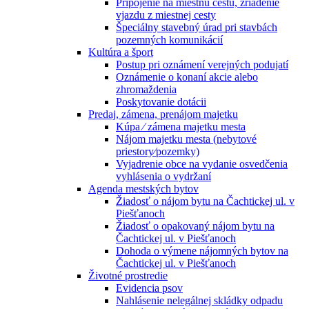
Pripojenie na miestnu cestu, zriadenie
vjazdu z miestnej cesty
Špeciálny stavebný úrad pri stavbách
pozemných komunikácií
Kultúra a šport
Postup pri oznámení verejných podujatí
Oznámenie o konaní akcie alebo
zhromaždenia
Poskytovanie dotácii
Predaj, zámena, prenájom majetku
Kúpa ⁄ zámena majetku mesta
Nájom majetku mesta (nebytové
priestory⁄pozemky)
Vyjadrenie obce na vydanie osvedčenia
vyhlásenia o vydržaní
Agenda mestských bytov
Žiadosť o nájom bytu na Čachtickej ul. v
Piešťanoch
Žiadosť o opakovaný nájom bytu na
Čachtickej ul. v Piešťanoch
Dohoda o výmene nájomných bytov na
Čachtickej ul. v Piešťanoch
Životné prostredie
Evidencia psov
Nahlásenie nelegálnej skládky odpadu