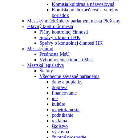
Komisia kultúrna a názvoslovná
Komisia pre bezpečnosť a verejný
poriadok
Mestský mládežnícky parlament mesta Piešťany
Hlavný kontrolór mesta
Plány kontrolnej činnosti
Správy z kontrol HK
Správy o kontrolnej činnosti HK
Mestský úrad
Prednosta MsÚ
Vyhodnotenie činnosti MsÚ
Mestská legislatíva
Štatúty
Všeobecne-záväzné nariadenia
dane a poplatky
doprava
financovanie
iné
kultúra
majetok mesta
podnikanie
reklama
školstvo
výstavba
životné prostredie