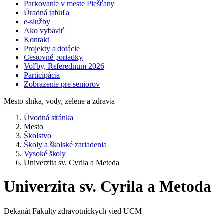
Parkovanie v meste Piešťany
Úradná tabuľa
e-služby
Ako vybaviť
Kontakt
Projekty a dotácie
Cestovné poriadky
Voľby, Referednum 2026
Participácia
Zobrazenie pre seniorov
Mesto slnka, vody, zelene a zdravia
Úvodná stránka
Mesto
Školstvo
Školy a školské zariadenia
Vysoké školy
Univerzita sv. Cyrila a Metoda
Univerzita sv. Cyrila a Metoda
Dekanát Fakulty zdravotníckych vied UCM