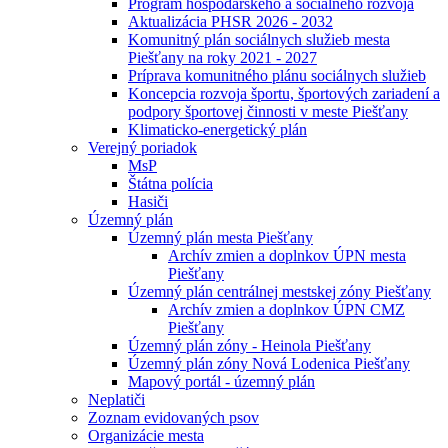
Program hospodárskeho a sociálneho rozvoja
Aktualizácia PHSR 2026 - 2032
Komunitný plán sociálnych služieb mesta
Piešťany na roky 2021 - 2027
Príprava komunitného plánu sociálnych služieb
Koncepcia rozvoja športu, športových zariadení a
podpory športovej činnosti v meste Piešťany
Klimaticko-energetický plán
Verejný poriadok
MsP
Štátna polícia
Hasiči
Územný plán
Územný plán mesta Piešťany
Archív zmien a doplnkov ÚPN mesta
Piešťany
Územný plán centrálnej mestskej zóny Piešťany
Archív zmien a doplnkov ÚPN CMZ
Piešťany
Územný plán zóny - Heinola Piešťany
Územný plán zóny Nová Lodenica Piešťany
Mapový portál - územný plán
Neplatiči
Zoznam evidovaných psov
Organizácie mesta