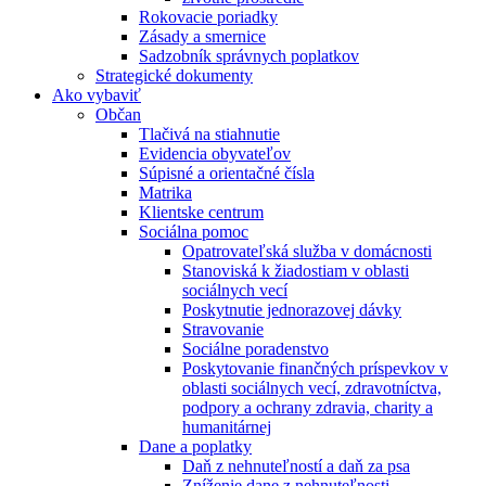
Rokovacie poriadky
Zásady a smernice
Sadzobník správnych poplatkov
Strategické dokumenty
Ako vybaviť
Občan
Tlačivá na stiahnutie
Evidencia obyvateľov
Súpisné a orientačné čísla
Matrika
Klientske centrum
Sociálna pomoc
Opatrovateľská služba v domácnosti
Stanoviská k žiadostiam v oblasti
sociálnych vecí
Poskytnutie jednorazovej dávky
Stravovanie
Sociálne poradenstvo
Poskytovanie finančných príspevkov v
oblasti sociálnych vecí, zdravotníctva,
podpory a ochrany zdravia, charity a
humanitárnej
Dane a poplatky
Daň z nehnuteľností a daň za psa
Zníženie dane z nehnuteľnosti