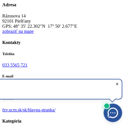
Adresa
Rázusova 14
92101 Piešťany
GPS:
48° 35′ 22.302″N 17° 50′ 2.677″E
zobraziť na mape
Kontakty
Telefón
033 5565 721
E-mail
fzv@ucm.sk
WWW
fzv.ucm.sk/sk/hlavna-stranka/
Kategória