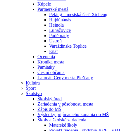
Kúpele
Partnerské mestá
Peking – mestská časť Xicheng
Hajdúnánás
Heinola
Luhačovice
Poděbrady
Ustroň
Varaždinske Toplice
Eilat
Ocenenia
Kronika mesta
Pamiatky
Čestní občania
Laureáti Ceny mesta Piešťany
Kultúra
Šport
Školstvo
Školský úrad
Zariadenia v pôsobnosti mesta
Zápis do MŠ
Výsledky prijímacieho konania do MŠ
Školy a školské zariadenia
Materské školy
Projekt riadenia - obdobie 2026 - 2031