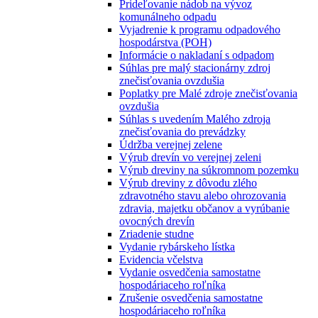
Prideľovanie nádob na vývoz
komunálneho odpadu
Vyjadrenie k programu odpadového
hospodárstva (POH)
Informácie o nakladaní s odpadom
Súhlas pre malý stacionárny zdroj
znečisťovania ovzdušia
Poplatky pre Malé zdroje znečisťovania
ovzdušia
Súhlas s uvedením Malého zdroja
znečisťovania do prevádzky
Údržba verejnej zelene
Výrub drevín vo verejnej zeleni
Výrub dreviny na súkromnom pozemku
Výrub dreviny z dôvodu zlého
zdravotného stavu alebo ohrozovania
zdravia, majetku občanov a vyrúbanie
ovocných drevín
Zriadenie studne
Vydanie rybárskeho lístka
Evidencia včelstva
Vydanie osvedčenia samostatne
hospodáriaceho roľníka
Zrušenie osvedčenia samostatne
hospodáriaceho roľníka