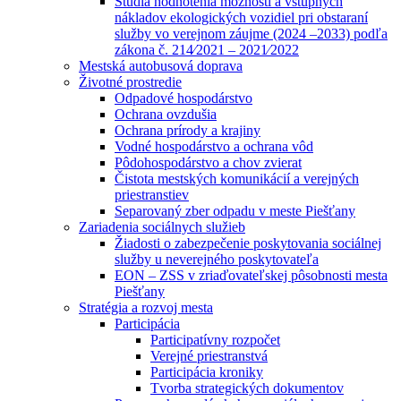
Štúdia hodnotenia možností a vstupných
nákladov ekologických vozidiel pri obstaraní
služby vo verejnom záujme (2024 –2033) podľa
zákona č. 214⁄2021 – 2021⁄2022
Mestská autobusová doprava
Životné prostredie
Odpadové hospodárstvo
Ochrana ovzdušia
Ochrana prírody a krajiny
Vodné hospodárstvo a ochrana vôd
Pôdohospodárstvo a chov zvierat
Čistota mestských komunikácií a verejných
priestranstiev
Separovaný zber odpadu v meste Piešťany
Zariadenia sociálnych služieb
Žiadosti o zabezpečenie poskytovania sociálnej
služby u neverejného poskytovateľa
EON – ZSS v zriaďovateľskej pôsobnosti mesta
Piešťany
Stratégia a rozvoj mesta
Participácia
Participatívny rozpočet
Verejné priestranstvá
Participácia kroniky
Tvorba strategických dokumentov