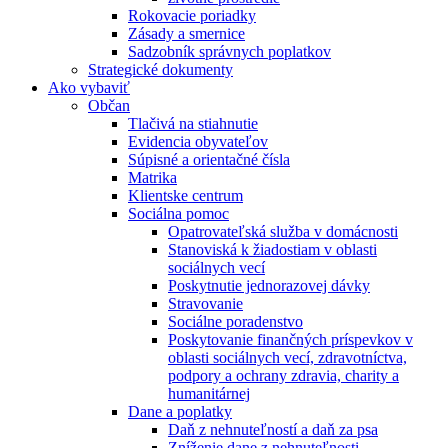
Rokovacie poriadky
Zásady a smernice
Sadzobník správnych poplatkov
Strategické dokumenty
Ako vybaviť
Občan
Tlačivá na stiahnutie
Evidencia obyvateľov
Súpisné a orientačné čísla
Matrika
Klientske centrum
Sociálna pomoc
Opatrovateľská služba v domácnosti
Stanoviská k žiadostiam v oblasti
sociálnych vecí
Poskytnutie jednorazovej dávky
Stravovanie
Sociálne poradenstvo
Poskytovanie finančných príspevkov v
oblasti sociálnych vecí, zdravotníctva,
podpory a ochrany zdravia, charity a
humanitárnej
Dane a poplatky
Daň z nehnuteľností a daň za psa
Zníženie dane z nehnuteľnosti