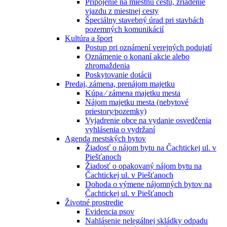
Pripojenie na miestnu cestu, zriadenie
vjazdu z miestnej cesty
Špeciálny stavebný úrad pri stavbách
pozemných komunikácií
Kultúra a šport
Postup pri oznámení verejných podujatí
Oznámenie o konaní akcie alebo
zhromaždenia
Poskytovanie dotácii
Predaj, zámena, prenájom majetku
Kúpa ⁄ zámena majetku mesta
Nájom majetku mesta (nebytové
priestory⁄pozemky)
Vyjadrenie obce na vydanie osvedčenia
vyhlásenia o vydržaní
Agenda mestských bytov
Žiadosť o nájom bytu na Čachtickej ul. v
Piešťanoch
Žiadosť o opakovaný nájom bytu na
Čachtickej ul. v Piešťanoch
Dohoda o výmene nájomných bytov na
Čachtickej ul. v Piešťanoch
Životné prostredie
Evidencia psov
Nahlásenie nelegálnej skládky odpadu