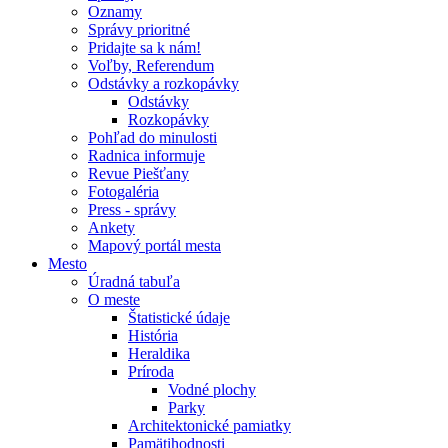
Oznamy
Správy prioritné
Pridajte sa k nám!
Voľby, Referendum
Odstávky a rozkopávky
Odstávky
Rozkopávky
Pohľad do minulosti
Radnica informuje
Revue Piešťany
Fotogaléria
Press - správy
Ankety
Mapový portál mesta
Mesto
Úradná tabuľa
O meste
Štatistické údaje
História
Heraldika
Príroda
Vodné plochy
Parky
Architektonické pamiatky
Pamätihodnosti