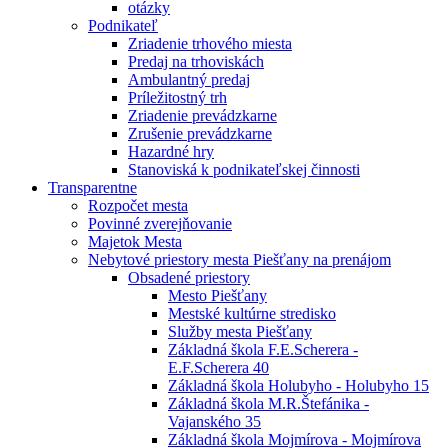
otázky
Podnikateľ
Zriadenie trhového miesta
Predaj na trhoviskách
Ambulantný predaj
Príležitostný trh
Zriadenie prevádzkarne
Zrušenie prevádzkarne
Hazardné hry
Stanoviská k podnikateľskej činnosti
Transparentne
Rozpočet mesta
Povinné zverejňovanie
Majetok Mesta
Nebytové priestory mesta Piešťany na prenájom
Obsadené priestory
Mesto Piešťany
Mestské kultúrne stredisko
Služby mesta Piešťany
Základná škola F.E.Scherera -
E.F.Scherera 40
Základná škola Holubyho - Holubyho 15
Základná škola M.R.Štefánika -
Vajanského 35
Základná škola Mojmírova - Mojmírova