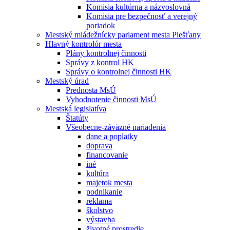
Komisia kultúrna a názvoslovná
Komisia pre bezpečnosť a verejný
poriadok
Mestský mládežnícky parlament mesta Piešťany
Hlavný kontrolór mesta
Plány kontrolnej činnosti
Správy z kontrol HK
Správy o kontrolnej činnosti HK
Mestský úrad
Prednosta MsÚ
Vyhodnotenie činnosti MsÚ
Mestská legislatíva
Štatúty
Všeobecne-záväzné nariadenia
dane a poplatky
doprava
financovanie
iné
kultúra
majetok mesta
podnikanie
reklama
školstvo
výstavba
životné prostredie