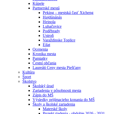
Kúpele
Partnerské mestá
Peking – mestská časť Xicheng
Hajdúnánás
Heinola
Luhačovice
Poděbrady
Ustroň
Varaždinske Toplice
Eilat
Ocenenia
Kronika mesta
Pamiatky
Čestní občania
Laureáti Ceny mesta Piešťany
Kultúra
Šport
Školstvo
Školský úrad
Zariadenia v pôsobnosti mesta
Zápis do MŠ
Výsledky prijímacieho konania do MŠ
Školy a školské zariadenia
Materské školy
Projekt riadenia - obdobie 2026 - 2031