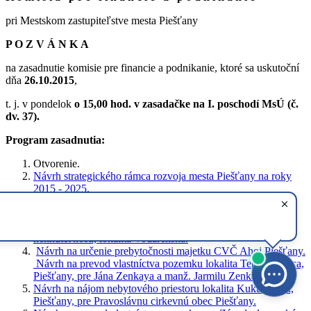
pri Mestskom zastupiteľstve mesta Piešťany
P O Z V Á N K A
na zasadnutie komisie pre financie a podnikanie, ktoré sa uskutoční
dňa
26.10.2015
,
t. j. v pondelok
o 15,00 hod. v zasadačke na I. poschodí MsÚ (č.
dv. 37).
Program zasadnutia:
Otvorenie.
Návrh strategického rámca rozvoja mesta Piešťany na roky
2015 - 2025.
Návrh na prevod vlastníctva nehnuteľnosti obchodnou
verejnou súťažou, lokalita Vodárenská.
Návrh podmienok
obchodnej verejnej súťaže na prevod vlastníctva
nehnuteľnosti, lokalita Vodárenská.
Návrh na určenie prebytočnosti majetku CVČ Ahoj Piešťany.
Návrh na prevod vlastníctva pozemku lokalita Teplická ulica,
Piešťany, pre Jána Zenkaya a manž. Jarmilu Zenkayovú.
Návrh na nájom nebytového priestoru lokalita Kukučínova,
Piešťany, pre Pravoslávnu cirkevnú obec Piešťany.