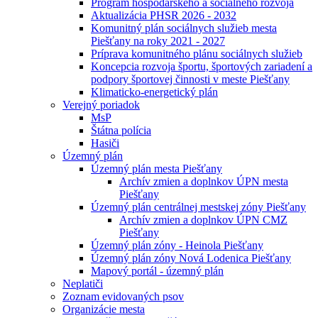
Program hospodárskeho a sociálneho rozvoja
Aktualizácia PHSR 2026 - 2032
Komunitný plán sociálnych služieb mesta
Piešťany na roky 2021 - 2027
Príprava komunitného plánu sociálnych služieb
Koncepcia rozvoja športu, športových zariadení a
podpory športovej činnosti v meste Piešťany
Klimaticko-energetický plán
Verejný poriadok
MsP
Štátna polícia
Hasiči
Územný plán
Územný plán mesta Piešťany
Archív zmien a doplnkov ÚPN mesta
Piešťany
Územný plán centrálnej mestskej zóny Piešťany
Archív zmien a doplnkov ÚPN CMZ
Piešťany
Územný plán zóny - Heinola Piešťany
Územný plán zóny Nová Lodenica Piešťany
Mapový portál - územný plán
Neplatiči
Zoznam evidovaných psov
Organizácie mesta