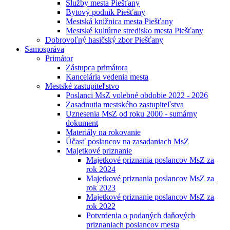
Služby mesta Piešťany
Bytový podnik Piešťany
Mestská knižnica mesta Piešťany
Mestské kultúrne stredisko mesta Piešťany
Dobrovoľný hasičský zbor Piešťany
Samospráva
Primátor
Zástupca primátora
Kancelária vedenia mesta
Mestské zastupiteľstvo
Poslanci MsZ volebné obdobie 2022 - 2026
Zasadnutia mestského zastupiteľstva
Uznesenia MsZ od roku 2000 - sumárny
dokument
Materiály na rokovanie
Účasť poslancov na zasadaniach MsZ
Majetkové priznanie
Majetkové priznania poslancov MsZ za
rok 2024
Majetkové priznania poslancov MsZ za
rok 2023
Majetkové priznanie poslancov MsZ za
rok 2022
Potvrdenia o podaných daňových
priznaniach poslancov mesta