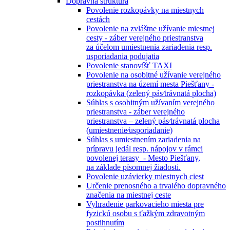
Dopravná štruktúra
Povolenie rozkopávky na miestnych
cestách
Povolenie na zvláštne užívanie miestnej
cesty - záber verejného priestranstva
za účelom umiestnenia zariadenia resp.
usporiadania podujatia
Povolenie stanovíšť TAXI
Povolenie na osobitné užívanie verejného
priestranstva na území mesta Piešťany -
rozkopávka (zelený pás⁄trávnatá plocha)
Súhlas s osobitným užívaním verejného
priestranstva - záber verejného
priestranstva – zelený pás⁄trávnatá plocha
(umiestnenie⁄usporiadanie)
Súhlas s umiestnením zariadenia na
prípravu jedál resp. nápojov v rámci
povolenej terasy - Mesto Piešťany,
na základe písomnej žiadosti.
Povolenie uzávierky miestnych ciest
Určenie prenosného a trvalého dopravného
značenia na miestnej ceste
Vyhradenie parkovacieho miesta pre
fyzickú osobu s ťažkým zdravotným
postihnutím