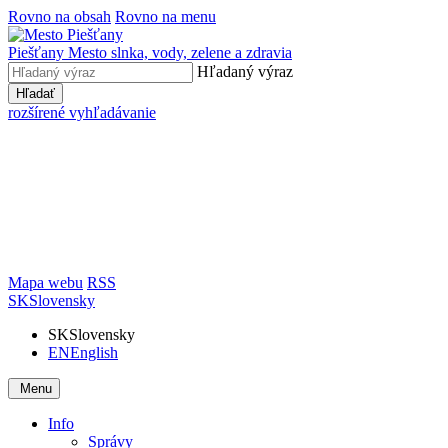
Rovno na obsah
Rovno na menu
Piešťany
Mesto slnka, vody, zelene a zdravia
Hľadaný výraz
Hľadať
rozšírené vyhľadávanie
Mapa webu
RSS
SK
Slovensky
SK
Slovensky
EN
English
Menu
Info
Správy