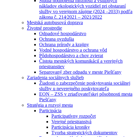
Štúdia hodnotenia možností a vstupných
nákladov ekologických vozidiel pri obstaraní
služby vo verejnom záujme (2024 –2033) podľa
zákona č. 214⁄2021 – 2021⁄2022
Mestská autobusová doprava
Životné prostredie
Odpadové hospodárstvo
Ochrana ovzdušia
Ochrana prírody a krajiny
Vodné hospodárstvo a ochrana vôd
Pôdohospodárstvo a chov zvierat
Čistota mestských komunikácií a verejných
priestranstiev
Separovaný zber odpadu v meste Piešťany
Zariadenia sociálnych služieb
Žiadosti o zabezpečenie poskytovania sociálnej
služby u neverejného poskytovateľa
EON – ZSS v zriaďovateľskej pôsobnosti mesta
Piešťany
Stratégia a rozvoj mesta
Participácia
Participatívny rozpočet
Verejné priestranstvá
Participácia kroniky
Tvorba strategických dokumentov