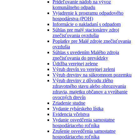
Prideľovanie nádob na vývoz
komunálneho odpadu
Vyjadrenie k programu odpadového
hospodárstva (POH)
Informácie o nakladaní s odpadom
Súhlas pre malý stacionárny zdroj
znečisťovania ovzdušia
Poplatky pre Malé zdroje znečisťovania
ovzdušia
Súhlas s uvedením Malého zdroja
znečisťovania do prevádzky
Údržba verejnej zelene
Výrub drevín vo verejnej zeleni
Výrub dreviny na súkromnom pozemku
Výrub dreviny z dôvodu zlého
zdravotného stavu alebo ohrozovania
zdravia, majetku občanov a vyrúbanie
ovocných drevín
Zriadenie studne
Vydanie rybárskeho lístka
Evidencia včelstva
Vydanie osvedčenia samostatne
hospodáriaceho roľníka
Zrušenie osvedčenia samostatne
hospodáriaceho roľníka