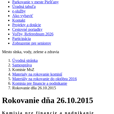
Parkovanie v meste Piešťany
Úradná tabuľa
e-služby
Ako vybaviť
Kontakt
Projekty a dotácie
Cestovné poriadky
Voľby, Referednum 2026
Participácia
Zobrazenie pre seniorov
Mesto slnka, vody, zelene a zdravia
Úvodná stránka
Samospráva
Komisie MsZ
Materialy na rokovanie komisií
Materiály na rokovanie do októbra 2016
Komisia pre financie a podnikanie
Rokovanie dňa 26.10.2015
Rokovanie dňa 26.10.2015
K o m i s i a p r e f i n a n c i e a p o d n i k a n i e