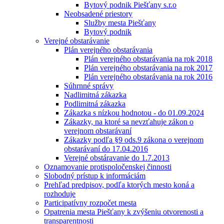
Bytový podnik Piešťany s.r.o
Neobsadené priestory
Služby mesta Piešťany
Bytový podnik
Verejné obstarávanie
Plán verejného obstarávania
Plán verejného obstarávania na rok 2018
Plán verejného obstarávania na rok 2017
Plán verejného obstarávania na rok 2016
Súhrnné správy
Nadlimitná zákazka
Podlimitná zákazka
Zákazka s nízkou hodnotou - do 01.09.2024
Zákazky, na ktoré sa nevzťahuje zákon o
verejnom obstarávaní
Zákazky podľa §9 ods.9 zákona o verejnom
obstarávaní do 17.04.2016
Verejné obstáravanie do 1.7.2013
Oznamovanie protispoločenskej činnosti
Slobodný prístup k informáciám
Prehľad predpisov, podľa ktorých mesto koná a
rozhoduje
Participatívny rozpočet mesta
Opatrenia mesta Piešťany k zvýšeniu otvorenosti a
transparentnosti