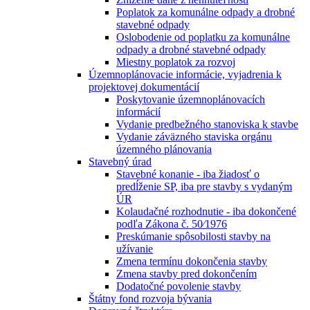
Poplatok za komunálne odpady a drobné
stavebné odpady
Oslobodenie od poplatku za komunálne
odpady a drobné stavebné odpady
Miestny poplatok za rozvoj
Územnoplánovacie informácie, vyjadrenia k
projektovej dokumentácií
Poskytovanie územnoplánovacích
informácií
Vydanie predbežného stanoviska k stavbe
Vydanie záväzného staviska orgánu
územného plánovania
Stavebný úrad
Stavebné konanie - iba žiadosť o
predĺženie SP, iba pre stavby s vydaným
ÚR
Kolaudačné rozhodnutie - iba dokončené
podľa Zákona č. 50⁄1976
Preskúmanie spôsobilosti stavby na
užívanie
Zmena termínu dokončenia stavby
Zmena stavby pred dokončením
Dodatočné povolenie stavby
Štátny fond rozvoja bývania