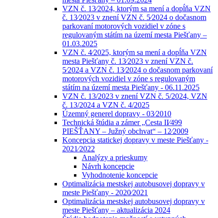
VZN č. 13⁄2024, ktorým sa mení a dopĺňa VZN
č. 13⁄2023 v znení VZN č. 5⁄2024 o dočasnom
parkovaní motorových vozidiel v zóne s
regulovaným státím na území mesta Piešťany –
01.03.2025
VZN č. 4⁄2025, ktorým sa mení a dopĺňa VZN
mesta Piešťany č. 13⁄2023 v znení VZN č.
5⁄2024 a VZN č. 13⁄2024 o dočasnom parkovaní
motorových vozidiel v zóne s regulovaným
státím na území mesta Piešťany - 06.11.2025
VZN č. 13/2023 v znení VZN č. 5/2024, VZN
č. 13/2024 a VZN č. 4/2025
Územný generel dopravy - 03⁄2010
Technická štúdia a zámer „Cesta II⁄499
PIEŠŤANY – Južný obchvat“ – 12⁄2009
Koncepcia statickej dopravy v meste Piešťany -
2021⁄2022
Analýzy a prieskumy
Návrh koncepcie
Vyhodnotenie koncepcie
Optimalizácia mestskej autobusovej dopravy v
meste Piešťany - 2020⁄2021
Optimalizácia mestskej autobusovej dopravy v
meste Piešťany – aktualizácia 2024