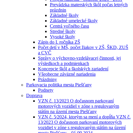
Prevádzka materských škôl počas letných
prázdnin
Základné školy
Základné umelecké školy
Centrá voľného času
Stredné školy
Vysoké školy
Zápis do I. ročníka ZŠ
Počet detí v MŠ, počet žiakov v ZŠ, ŠKD, ZUŠ
a CVČ
Správy o výchovno-vzdelávacej činnosti, jej
výsledkoch a podmienkach
Koncepcie škôl a školských zariadení
Všeobecne záväzné nariadenia
Prázdniny
Parkovacia politika mesta Piešťany
Podnety
Doprava
VZN č. 13⁄2023 O dočasnom parkovaní
motorových vozidiel v zóne s regulovaným
státím na území mesta Piešťany
VZN č. 5⁄2024, ktorým sa mení a dopĺňa VZN č.
13⁄2023 O dočasnom parkovaní motorových
vozidiel v zóne s regulovaným státím na území
mesta Piešťany – 01.09.2024