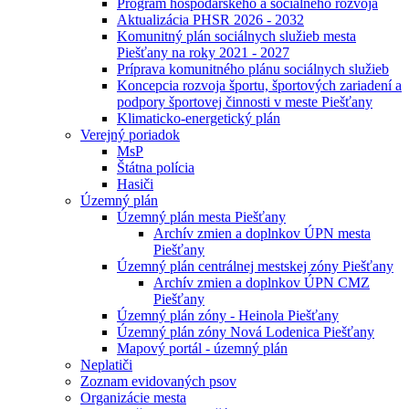
Program hospodárskeho a sociálneho rozvoja
Aktualizácia PHSR 2026 - 2032
Komunitný plán sociálnych služieb mesta
Piešťany na roky 2021 - 2027
Príprava komunitného plánu sociálnych služieb
Koncepcia rozvoja športu, športových zariadení a
podpory športovej činnosti v meste Piešťany
Klimaticko-energetický plán
Verejný poriadok
MsP
Štátna polícia
Hasiči
Územný plán
Územný plán mesta Piešťany
Archív zmien a doplnkov ÚPN mesta
Piešťany
Územný plán centrálnej mestskej zóny Piešťany
Archív zmien a doplnkov ÚPN CMZ
Piešťany
Územný plán zóny - Heinola Piešťany
Územný plán zóny Nová Lodenica Piešťany
Mapový portál - územný plán
Neplatiči
Zoznam evidovaných psov
Organizácie mesta