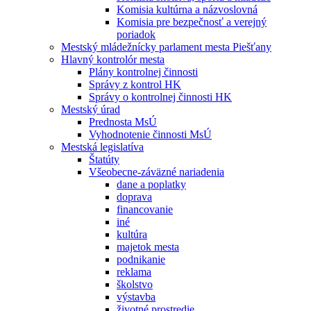
Komisia kultúrna a názvoslovná
Komisia pre bezpečnosť a verejný
poriadok
Mestský mládežnícky parlament mesta Piešťany
Hlavný kontrolór mesta
Plány kontrolnej činnosti
Správy z kontrol HK
Správy o kontrolnej činnosti HK
Mestský úrad
Prednosta MsÚ
Vyhodnotenie činnosti MsÚ
Mestská legislatíva
Štatúty
Všeobecne-záväzné nariadenia
dane a poplatky
doprava
financovanie
iné
kultúra
majetok mesta
podnikanie
reklama
školstvo
výstavba
životné prostredie