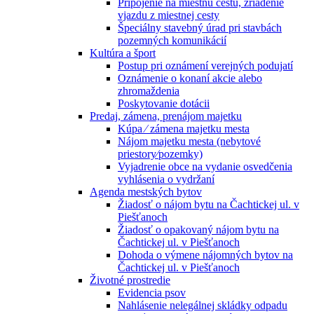
Pripojenie na miestnu cestu, zriadenie
vjazdu z miestnej cesty
Špeciálny stavebný úrad pri stavbách
pozemných komunikácií
Kultúra a šport
Postup pri oznámení verejných podujatí
Oznámenie o konaní akcie alebo
zhromaždenia
Poskytovanie dotácii
Predaj, zámena, prenájom majetku
Kúpa ⁄ zámena majetku mesta
Nájom majetku mesta (nebytové
priestory⁄pozemky)
Vyjadrenie obce na vydanie osvedčenia
vyhlásenia o vydržaní
Agenda mestských bytov
Žiadosť o nájom bytu na Čachtickej ul. v
Piešťanoch
Žiadosť o opakovaný nájom bytu na
Čachtickej ul. v Piešťanoch
Dohoda o výmene nájomných bytov na
Čachtickej ul. v Piešťanoch
Životné prostredie
Evidencia psov
Nahlásenie nelegálnej skládky odpadu