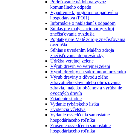
Prideľovanie nádob na vývoz
komunálneho odpadu
Vyjadrenie k programu odpadového
hospodárstva (POH)
Informácie o nakladaní s odpadom
Súhlas pre malý stacionárny zdroj
znečisťovania ovzdušia
Poplatky pre Malé zdroje znečisťovania
ovzdušia
Súhlas s uvedením Malého zdroja
znečisťovania do prevádzky
Údržba verejnej zelene
Výrub drevín vo verejnej zeleni
Výrub dreviny na súkromnom pozemku
Výrub dreviny z dôvodu zlého
zdravotného stavu alebo ohrozovania
zdravia, majetku občanov a vyrúbanie
ovocných drevín
Zriadenie studne
Vydanie rybárskeho lístka
Evidencia včelstva
Vydanie osvedčenia samostatne
hospodáriaceho roľníka
Zrušenie osvedčenia samostatne
hospodáriaceho roľníka