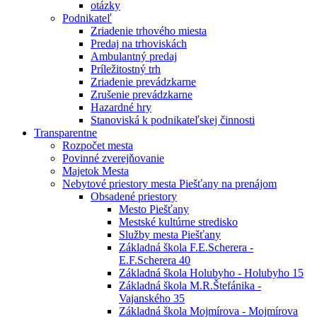
otázky
Podnikateľ
Zriadenie trhového miesta
Predaj na trhoviskách
Ambulantný predaj
Príležitostný trh
Zriadenie prevádzkarne
Zrušenie prevádzkarne
Hazardné hry
Stanoviská k podnikateľskej činnosti
Transparentne
Rozpočet mesta
Povinné zverejňovanie
Majetok Mesta
Nebytové priestory mesta Piešťany na prenájom
Obsadené priestory
Mesto Piešťany
Mestské kultúrne stredisko
Služby mesta Piešťany
Základná škola F.E.Scherera -
E.F.Scherera 40
Základná škola Holubyho - Holubyho 15
Základná škola M.R.Štefánika -
Vajanského 35
Základná škola Mojmírova - Mojmírova