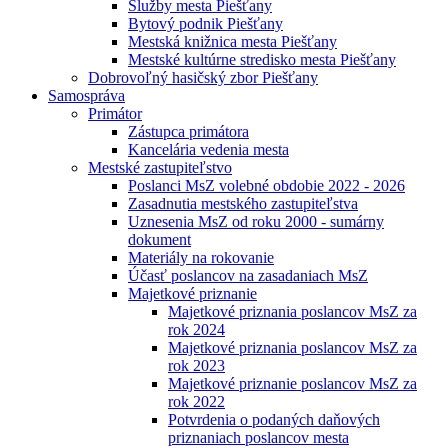
Služby mesta Piešťany
Bytový podnik Piešťany
Mestská knižnica mesta Piešťany
Mestské kultúrne stredisko mesta Piešťany
Dobrovoľný hasičský zbor Piešťany
Samospráva
Primátor
Zástupca primátora
Kancelária vedenia mesta
Mestské zastupiteľstvo
Poslanci MsZ volebné obdobie 2022 - 2026
Zasadnutia mestského zastupiteľstva
Uznesenia MsZ od roku 2000 - sumárny
dokument
Materiály na rokovanie
Účasť poslancov na zasadaniach MsZ
Majetkové priznanie
Majetkové priznania poslancov MsZ za
rok 2024
Majetkové priznania poslancov MsZ za
rok 2023
Majetkové priznanie poslancov MsZ za
rok 2022
Potvrdenia o podaných daňových
priznaniach poslancov mesta