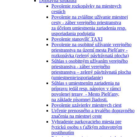
Dopravná štruktúra
Povolenie rozkopávky na miestnych
cestách
Povolenie na zvláštne užívanie miestnej
cesty - záber verejného priestranstva
za účelom umiestnenia zariadenia resp.
usporiadania podujatia
Povolenie stanovíšť TAXI
Povolenie na osobitné užívanie verejného
priestranstva na území mesta Piešťany -
rozkopávka (zelený pás⁄trávnatá plocha)
Súhlas s osobitným užívaním verejného
priestranstva - záber verejného
priestranstva – zelený pás⁄trávnatá plocha
(umiestnenie⁄usporiadanie)
Súhlas s umiestnením zariadenia na
prípravu jedál resp. nápojov v rámci
povolenej terasy - Mesto Piešťany,
na základe písomnej žiadosti.
Povolenie uzávierky miestnych ciest
Určenie prenosného a trvalého dopravného
značenia na miestnej ceste
Vyhradenie parkovacieho miesta pre
fyzickú osobu s ťažkým zdravotným
postihnutím