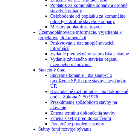
Poplatok za komunálne odpady a drobné
stavebné odpady
Oslobodenie od poplatku za komunálne
odpady a drobné stavebné odpady
Miestny poplatok za rozvoj
Územnoplánovacie informácie, vyjadrenia k
projektovej dokumentácií
Poskytovanie územnoplánovacích
informácií
Vydanie predbežného stanoviska k stavbe
Vydanie záväzného staviska orgánu
územného plánovania
Stavebný úrad
Stavebné konanie - iba žiadosť o
predĺženie SP, iba pre stavby s vydaným
ÚR
Kolaudačné rozhodnutie - iba dokončené
podľa Zákona č. 50⁄1976
Preskúmanie spôsobilosti stavby na
užívanie
Zmena termínu dokončenia stavby
Zmena stavby pred dokončením
Dodatočné povolenie stavby
Štátny fond rozvoja bývania