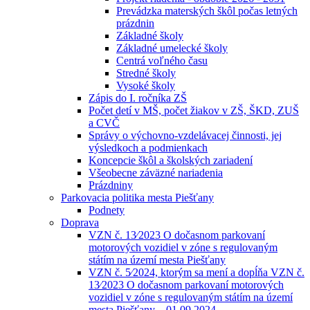
Prevádzka materských škôl počas letných
prázdnin
Základné školy
Základné umelecké školy
Centrá voľného času
Stredné školy
Vysoké školy
Zápis do I. ročníka ZŠ
Počet detí v MŠ, počet žiakov v ZŠ, ŠKD, ZUŠ
a CVČ
Správy o výchovno-vzdelávacej činnosti, jej
výsledkoch a podmienkach
Koncepcie škôl a školských zariadení
Všeobecne záväzné nariadenia
Prázdniny
Parkovacia politika mesta Piešťany
Podnety
Doprava
VZN č. 13⁄2023 O dočasnom parkovaní
motorových vozidiel v zóne s regulovaným
státím na území mesta Piešťany
VZN č. 5⁄2024, ktorým sa mení a dopĺňa VZN č.
13⁄2023 O dočasnom parkovaní motorových
vozidiel v zóne s regulovaným státím na území
mesta Piešťany – 01.09.2024