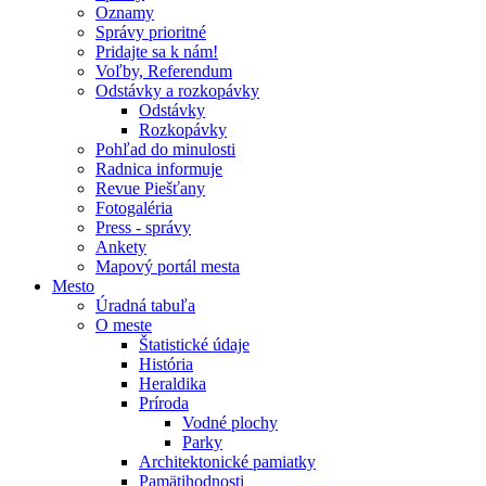
Oznamy
Správy prioritné
Pridajte sa k nám!
Voľby, Referendum
Odstávky a rozkopávky
Odstávky
Rozkopávky
Pohľad do minulosti
Radnica informuje
Revue Piešťany
Fotogaléria
Press - správy
Ankety
Mapový portál mesta
Mesto
Úradná tabuľa
O meste
Štatistické údaje
História
Heraldika
Príroda
Vodné plochy
Parky
Architektonické pamiatky
Pamätihodnosti