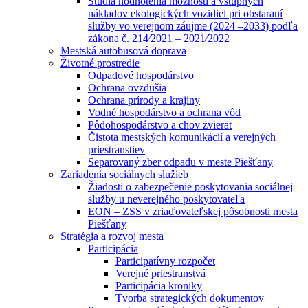
Štúdia hodnotenia možností a vstupných
nákladov ekologických vozidiel pri obstaraní
služby vo verejnom záujme (2024 –2033) podľa
zákona č. 214⁄2021 – 2021⁄2022
Mestská autobusová doprava
Životné prostredie
Odpadové hospodárstvo
Ochrana ovzdušia
Ochrana prírody a krajiny
Vodné hospodárstvo a ochrana vôd
Pôdohospodárstvo a chov zvierat
Čistota mestských komunikácií a verejných
priestranstiev
Separovaný zber odpadu v meste Piešťany
Zariadenia sociálnych služieb
Žiadosti o zabezpečenie poskytovania sociálnej
služby u neverejného poskytovateľa
EON – ZSS v zriaďovateľskej pôsobnosti mesta
Piešťany
Stratégia a rozvoj mesta
Participácia
Participatívny rozpočet
Verejné priestranstvá
Participácia kroniky
Tvorba strategických dokumentov