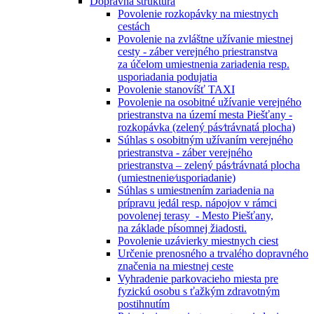
Dopravná štruktúra
Povolenie rozkopávky na miestnych
cestách
Povolenie na zvláštne užívanie miestnej
cesty - záber verejného priestranstva
za účelom umiestnenia zariadenia resp.
usporiadania podujatia
Povolenie stanovíšť TAXI
Povolenie na osobitné užívanie verejného
priestranstva na území mesta Piešťany -
rozkopávka (zelený pás⁄trávnatá plocha)
Súhlas s osobitným užívaním verejného
priestranstva - záber verejného
priestranstva – zelený pás⁄trávnatá plocha
(umiestnenie⁄usporiadanie)
Súhlas s umiestnením zariadenia na
prípravu jedál resp. nápojov v rámci
povolenej terasy - Mesto Piešťany,
na základe písomnej žiadosti.
Povolenie uzávierky miestnych ciest
Určenie prenosného a trvalého dopravného
značenia na miestnej ceste
Vyhradenie parkovacieho miesta pre
fyzickú osobu s ťažkým zdravotným
postihnutím