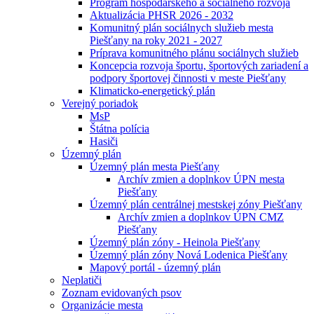
Program hospodárskeho a sociálneho rozvoja
Aktualizácia PHSR 2026 - 2032
Komunitný plán sociálnych služieb mesta
Piešťany na roky 2021 - 2027
Príprava komunitného plánu sociálnych služieb
Koncepcia rozvoja športu, športových zariadení a
podpory športovej činnosti v meste Piešťany
Klimaticko-energetický plán
Verejný poriadok
MsP
Štátna polícia
Hasiči
Územný plán
Územný plán mesta Piešťany
Archív zmien a doplnkov ÚPN mesta
Piešťany
Územný plán centrálnej mestskej zóny Piešťany
Archív zmien a doplnkov ÚPN CMZ
Piešťany
Územný plán zóny - Heinola Piešťany
Územný plán zóny Nová Lodenica Piešťany
Mapový portál - územný plán
Neplatiči
Zoznam evidovaných psov
Organizácie mesta