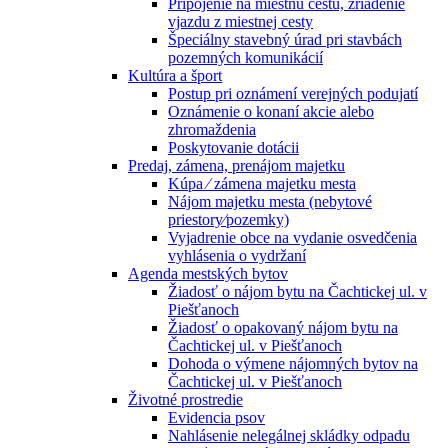
Pripojenie na miestnu cestu, zriadenie
vjazdu z miestnej cesty
Špeciálny stavebný úrad pri stavbách
pozemných komunikácií
Kultúra a šport
Postup pri oznámení verejných podujatí
Oznámenie o konaní akcie alebo
zhromaždenia
Poskytovanie dotácii
Predaj, zámena, prenájom majetku
Kúpa ⁄ zámena majetku mesta
Nájom majetku mesta (nebytové
priestory⁄pozemky)
Vyjadrenie obce na vydanie osvedčenia
vyhlásenia o vydržaní
Agenda mestských bytov
Žiadosť o nájom bytu na Čachtickej ul. v
Piešťanoch
Žiadosť o opakovaný nájom bytu na
Čachtickej ul. v Piešťanoch
Dohoda o výmene nájomných bytov na
Čachtickej ul. v Piešťanoch
Životné prostredie
Evidencia psov
Nahlásenie nelegálnej skládky odpadu