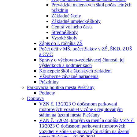
Prevádzka materských škôl počas letných
prázdnin
Základné školy
Základné umelecké školy
Centrá voľného času
Stredné školy
Vysoké školy
Zápis do I. ročníka ZŠ
Počet detí v MŠ, počet žiakov v ZŠ, ŠKD, ZUŠ
a CVČ
Správy o výchovno-vzdelávacej činnosti, jej
výsledkoch a podmienkach
Koncepcie škôl a školských zariadení
Všeobecne záväzné nariadenia
Prázdniny
Parkovacia politika mesta Piešťany
Podnety
Doprava
VZN č. 13⁄2023 O dočasnom parkovaní
motorových vozidiel v zóne s regulovaným
státím na území mesta Piešťany
VZN č. 5⁄2024, ktorým sa mení a dopĺňa VZN č.
13⁄2023 O dočasnom parkovaní motorových
vozidiel v zóne s regulovaným státím na území
mesta Piešťany – 01.09.2024