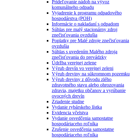
Prideľovanie nádob na vývoz
komunálneho odpadu
Vyjadrenie k programu odpadového
hospodárstva (POH)
Informácie o nakladaní s odpadom
Súhlas pre malý stacionárny zdroj
znečisťovania ovzdušia
Poplatky pre Malé zdroje znečisťovania
ovzdušia
Súhlas s uvedením Malého zdroja
znečisťovania do prevádzky
Údržba verejnej zelene
Výrub drevín vo verejnej zeleni
Výrub dreviny na súkromnom pozemku
Výrub dreviny z dôvodu zlého
zdravotného stavu alebo ohrozovania
zdravia, majetku občanov a vyrúbanie
ovocných drevín
Zriadenie studne
Vydanie rybárskeho lístka
Evidencia včelstva
Vydanie osvedčenia samostatne
hospodáriaceho roľníka
Zrušenie osvedčenia samostatne
hospodáriaceho roľníka