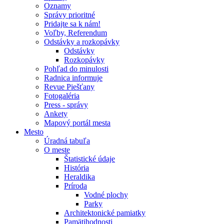
Oznamy
Správy prioritné
Pridajte sa k nám!
Voľby, Referendum
Odstávky a rozkopávky
Odstávky
Rozkopávky
Pohľad do minulosti
Radnica informuje
Revue Piešťany
Fotogaléria
Press - správy
Ankety
Mapový portál mesta
Mesto
Úradná tabuľa
O meste
Štatistické údaje
História
Heraldika
Príroda
Vodné plochy
Parky
Architektonické pamiatky
Pamätihodnosti