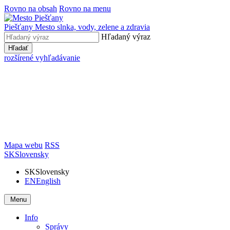
Rovno na obsah
Rovno na menu
Piešťany
Mesto slnka, vody, zelene a zdravia
Hľadaný výraz
Hľadať
rozšírené vyhľadávanie
Mapa webu
RSS
SK
Slovensky
SK
Slovensky
EN
English
Menu
Info
Správy