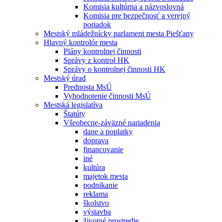
Komisia kultúrna a názvoslovná
Komisia pre bezpečnosť a verejný
poriadok
Mestský mládežnícky parlament mesta Piešťany
Hlavný kontrolór mesta
Plány kontrolnej činnosti
Správy z kontrol HK
Správy o kontrolnej činnosti HK
Mestský úrad
Prednosta MsÚ
Vyhodnotenie činnosti MsÚ
Mestská legislatíva
Štatúty
Všeobecne-záväzné nariadenia
dane a poplatky
doprava
financovanie
iné
kultúra
majetok mesta
podnikanie
reklama
školstvo
výstavba
životné prostredie