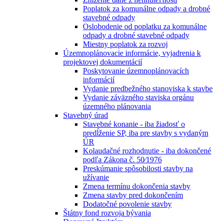
Poplatok za komunálne odpady a drobné
stavebné odpady
Oslobodenie od poplatku za komunálne
odpady a drobné stavebné odpady
Miestny poplatok za rozvoj
Územnoplánovacie informácie, vyjadrenia k
projektovej dokumentácií
Poskytovanie územnoplánovacích
informácií
Vydanie predbežného stanoviska k stavbe
Vydanie záväzného staviska orgánu
územného plánovania
Stavebný úrad
Stavebné konanie - iba žiadosť o
predĺženie SP, iba pre stavby s vydaným
ÚR
Kolaudačné rozhodnutie - iba dokončené
podľa Zákona č. 50⁄1976
Preskúmanie spôsobilosti stavby na
užívanie
Zmena termínu dokončenia stavby
Zmena stavby pred dokončením
Dodatočné povolenie stavby
Štátny fond rozvoja bývania