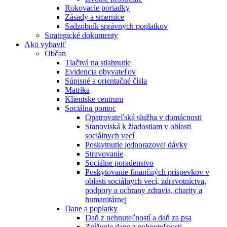
Rokovacie poriadky
Zásady a smernice
Sadzobník správnych poplatkov
Strategické dokumenty
Ako vybaviť
Občan
Tlačivá na stiahnutie
Evidencia obyvateľov
Súpisné a orientačné čísla
Matrika
Klientske centrum
Sociálna pomoc
Opatrovateľská služba v domácnosti
Stanoviská k žiadostiam v oblasti
sociálnych vecí
Poskytnutie jednorazovej dávky
Stravovanie
Sociálne poradenstvo
Poskytovanie finančných príspevkov v
oblasti sociálnych vecí, zdravotníctva,
podpory a ochrany zdravia, charity a
humanitárnej
Dane a poplatky
Daň z nehnuteľností a daň za psa
Zníženie dane z nehnuteľnosti