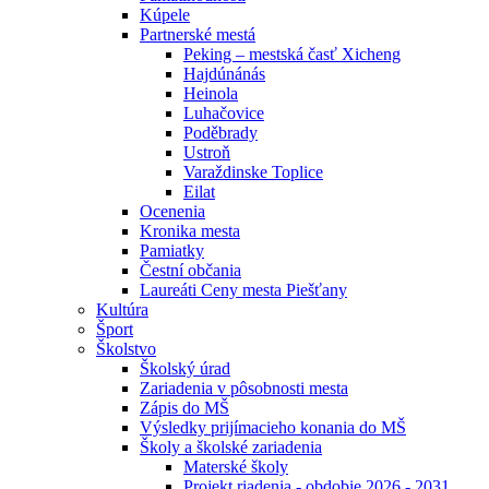
Kúpele
Partnerské mestá
Peking – mestská časť Xicheng
Hajdúnánás
Heinola
Luhačovice
Poděbrady
Ustroň
Varaždinske Toplice
Eilat
Ocenenia
Kronika mesta
Pamiatky
Čestní občania
Laureáti Ceny mesta Piešťany
Kultúra
Šport
Školstvo
Školský úrad
Zariadenia v pôsobnosti mesta
Zápis do MŠ
Výsledky prijímacieho konania do MŠ
Školy a školské zariadenia
Materské školy
Projekt riadenia - obdobie 2026 - 2031