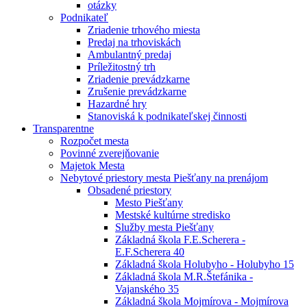
otázky
Podnikateľ
Zriadenie trhového miesta
Predaj na trhoviskách
Ambulantný predaj
Príležitostný trh
Zriadenie prevádzkarne
Zrušenie prevádzkarne
Hazardné hry
Stanoviská k podnikateľskej činnosti
Transparentne
Rozpočet mesta
Povinné zverejňovanie
Majetok Mesta
Nebytové priestory mesta Piešťany na prenájom
Obsadené priestory
Mesto Piešťany
Mestské kultúrne stredisko
Služby mesta Piešťany
Základná škola F.E.Scherera -
E.F.Scherera 40
Základná škola Holubyho - Holubyho 15
Základná škola M.R.Štefánika -
Vajanského 35
Základná škola Mojmírova - Mojmírova