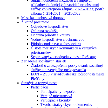
Štúdia hodnotenia možností a vstupných
nákladov ekologických vozidiel pri obstaraní
služby vo verejnom záujme (2024 –2033) podľa
zákona č. 214⁄2021 – 2021⁄2022
Mestská autobusová doprava
Životné prostredie
Odpadové hospodárstvo
Ochrana ovzdušia
Ochrana prírody a krajiny
Vodné hospodárstvo a ochrana vôd
Pôdohospodárstvo a chov zvierat
Čistota mestských komunikácií a verejných
priestranstiev
Separovaný zber odpadu v meste Piešťany
Zariadenia sociálnych služieb
Žiadosti o zabezpečenie poskytovania sociálnej
služby u neverejného poskytovateľa
EON – ZSS v zriaďovateľskej pôsobnosti mesta
Piešťany
Stratégia a rozvoj mesta
Participácia
Participatívny rozpočet
Verejné priestranstvá
Participácia kroniky
Tvorba strategických dokumentov