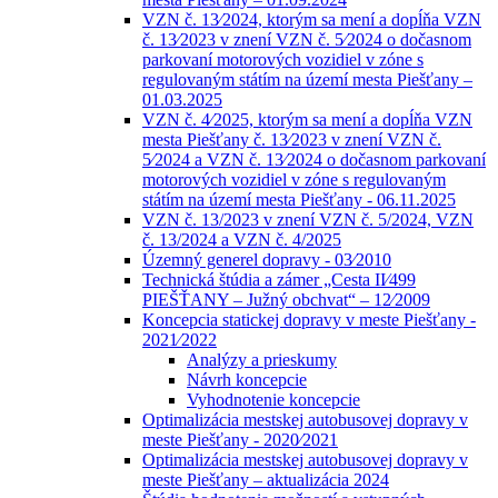
VZN č. 13⁄2024, ktorým sa mení a dopĺňa VZN
č. 13⁄2023 v znení VZN č. 5⁄2024 o dočasnom
parkovaní motorových vozidiel v zóne s
regulovaným státím na území mesta Piešťany –
01.03.2025
VZN č. 4⁄2025, ktorým sa mení a dopĺňa VZN
mesta Piešťany č. 13⁄2023 v znení VZN č.
5⁄2024 a VZN č. 13⁄2024 o dočasnom parkovaní
motorových vozidiel v zóne s regulovaným
státím na území mesta Piešťany - 06.11.2025
VZN č. 13/2023 v znení VZN č. 5/2024, VZN
č. 13/2024 a VZN č. 4/2025
Územný generel dopravy - 03⁄2010
Technická štúdia a zámer „Cesta II⁄499
PIEŠŤANY – Južný obchvat“ – 12⁄2009
Koncepcia statickej dopravy v meste Piešťany -
2021⁄2022
Analýzy a prieskumy
Návrh koncepcie
Vyhodnotenie koncepcie
Optimalizácia mestskej autobusovej dopravy v
meste Piešťany - 2020⁄2021
Optimalizácia mestskej autobusovej dopravy v
meste Piešťany – aktualizácia 2024