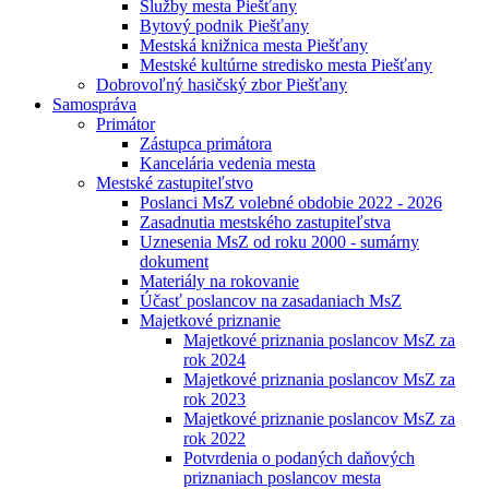
Služby mesta Piešťany
Bytový podnik Piešťany
Mestská knižnica mesta Piešťany
Mestské kultúrne stredisko mesta Piešťany
Dobrovoľný hasičský zbor Piešťany
Samospráva
Primátor
Zástupca primátora
Kancelária vedenia mesta
Mestské zastupiteľstvo
Poslanci MsZ volebné obdobie 2022 - 2026
Zasadnutia mestského zastupiteľstva
Uznesenia MsZ od roku 2000 - sumárny
dokument
Materiály na rokovanie
Účasť poslancov na zasadaniach MsZ
Majetkové priznanie
Majetkové priznania poslancov MsZ za
rok 2024
Majetkové priznania poslancov MsZ za
rok 2023
Majetkové priznanie poslancov MsZ za
rok 2022
Potvrdenia o podaných daňových
priznaniach poslancov mesta