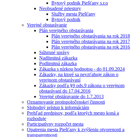
Bytový podnik Piešťany s.r.o
Neobsadené priestory
Služby mesta Piešťany
Bytový podnik
Verejné obstarávanie
Plán verejného obstarávania
Plán verejného obstarávania na rok 2018
Plán verejného obstarávania na rok 2017
Plán verejného obstarávania na rok 2016
Súhrnné správy
Nadlimitná zákazka
Podlimitná zákazka
Zákazka s nízkou hodnotou - do 01.09.2024
Zákazky, na ktoré sa nevzťahuje zákon o
verejnom obstarávaní
Zákazky podľa §9 ods.9 zákona o verejnom
obstarávaní do 17.04.2016
Verejné obstáravanie do 1.7.2013
Oznamovanie protispoločenskej činnosti
Slobodný prístup k informáciám
Prehľad predpisov, podľa ktorých mesto koná a
rozhoduje
Participatívny rozpočet mesta
Opatrenia mesta Piešťany k zvýšeniu otvorenosti a
transparentnosti