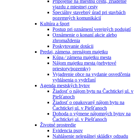
Pripojenie na miestnu cestu, zriadenie
vjazdu z miestnej cesty
Špeciálny stavebný úrad pri stavbách
pozemných komunikácií
Kultúra a šport
Postup pri oznámení verejných podujatí
Oznámenie o konaní akcie alebo
zhromaždenia
Poskytovanie dotácii
Predaj, zámena, prenájom majetku
Kúpa ⁄ zámena majetku mesta
Nájom majetku mesta (nebytové
priestory⁄pozemky)
Vyjadrenie obce na vydanie osvedčenia
vyhlásenia o vydržaní
Agenda mestských bytov
Žiadosť o nájom bytu na Čachtickej ul. v
Piešťanoch
Žiadosť o opakovaný nájom bytu na
Čachtickej ul. v Piešťanoch
Dohoda o výmene nájomných bytov na
Čachtickej ul. v Piešťanoch
Životné prostredie
Evidencia psov
Nahlásenie nelegálnej skládky odpadu