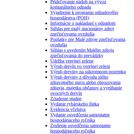
Prideľovanie nádob na vývoz
komunálneho odpadu
Vyjadrenie k programu odpadového
hospodárstva (POH)
Informácie o nakladaní s odpadom
Súhlas pre malý stacionárny zdroj
znečisťovania ovzdušia
Poplatky pre Malé zdroje znečisťovania
ovzdušia
Súhlas s uvedením Malého zdroja
znečisťovania do prevádzky
Údržba verejnej zelene
Výrub drevín vo verejnej zeleni
Výrub dreviny na súkromnom pozemku
Výrub dreviny z dôvodu zlého
zdravotného stavu alebo ohrozovania
zdravia, majetku občanov a vyrúbanie
ovocných drevín
Zriadenie studne
Vydanie rybárskeho lístka
Evidencia včelstva
Vydanie osvedčenia samostatne
hospodáriaceho roľníka
Zrušenie osvedčenia samostatne
hospodáriaceho roľníka