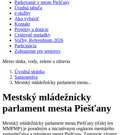
Parkovanie v meste Piešťany
Úradná tabuľa
e-služby
Ako vybaviť
Kontakt
Projekty a dotácie
Cestovné poriadky
Voľby, Referednum 2026
Participácia
Zobrazenie pre seniorov
Mesto slnka, vody, zelene a zdravia
Úvodná stránka
Samospráva
Mestský mládežnícky parlament mesta...
Mestský mládežnícky
parlament mesta Piešťany
Mestský mládežnícky parlament mesta Piešťany (ďalej len
MMPMP) je poradným a iniciatívnym orgánom mestského
zastupiteľstva a primátora mesta Piešťany. Zastupuje záujmy