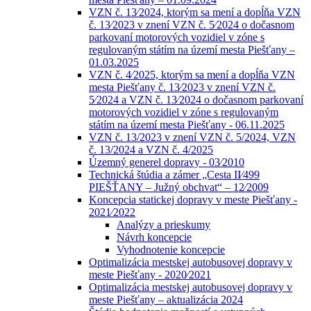
VZN č. 13⁄2024, ktorým sa mení a dopĺňa VZN
č. 13⁄2023 v znení VZN č. 5⁄2024 o dočasnom
parkovaní motorových vozidiel v zóne s
regulovaným státím na území mesta Piešťany –
01.03.2025
VZN č. 4⁄2025, ktorým sa mení a dopĺňa VZN
mesta Piešťany č. 13⁄2023 v znení VZN č.
5⁄2024 a VZN č. 13⁄2024 o dočasnom parkovaní
motorových vozidiel v zóne s regulovaným
státím na území mesta Piešťany - 06.11.2025
VZN č. 13/2023 v znení VZN č. 5/2024, VZN
č. 13/2024 a VZN č. 4/2025
Územný generel dopravy - 03⁄2010
Technická štúdia a zámer „Cesta II⁄499
PIEŠŤANY – Južný obchvat“ – 12⁄2009
Koncepcia statickej dopravy v meste Piešťany -
2021⁄2022
Analýzy a prieskumy
Návrh koncepcie
Vyhodnotenie koncepcie
Optimalizácia mestskej autobusovej dopravy v
meste Piešťany - 2020⁄2021
Optimalizácia mestskej autobusovej dopravy v
meste Piešťany – aktualizácia 2024