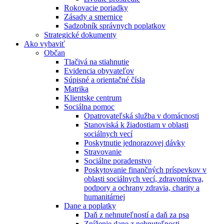
Rokovacie poriadky
Zásady a smernice
Sadzobník správnych poplatkov
Strategické dokumenty
Ako vybaviť
Občan
Tlačivá na stiahnutie
Evidencia obyvateľov
Súpisné a orientačné čísla
Matrika
Klientske centrum
Sociálna pomoc
Opatrovateľská služba v domácnosti
Stanoviská k žiadostiam v oblasti
sociálnych vecí
Poskytnutie jednorazovej dávky
Stravovanie
Sociálne poradenstvo
Poskytovanie finančných príspevkov v
oblasti sociálnych vecí, zdravotníctva,
podpory a ochrany zdravia, charity a
humanitárnej
Dane a poplatky
Daň z nehnuteľností a daň za psa
Zníženie dane z nehnuteľnosti