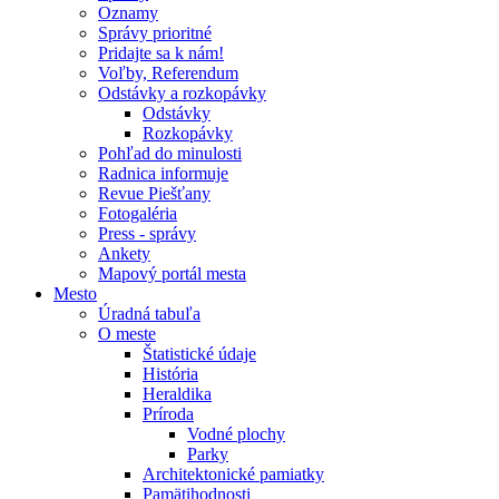
Oznamy
Správy prioritné
Pridajte sa k nám!
Voľby, Referendum
Odstávky a rozkopávky
Odstávky
Rozkopávky
Pohľad do minulosti
Radnica informuje
Revue Piešťany
Fotogaléria
Press - správy
Ankety
Mapový portál mesta
Mesto
Úradná tabuľa
O meste
Štatistické údaje
História
Heraldika
Príroda
Vodné plochy
Parky
Architektonické pamiatky
Pamätihodnosti