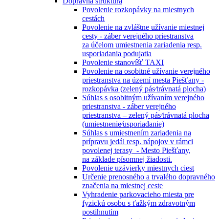
Dopravná štruktúra
Povolenie rozkopávky na miestnych
cestách
Povolenie na zvláštne užívanie miestnej
cesty - záber verejného priestranstva
za účelom umiestnenia zariadenia resp.
usporiadania podujatia
Povolenie stanovíšť TAXI
Povolenie na osobitné užívanie verejného
priestranstva na území mesta Piešťany -
rozkopávka (zelený pás⁄trávnatá plocha)
Súhlas s osobitným užívaním verejného
priestranstva - záber verejného
priestranstva – zelený pás⁄trávnatá plocha
(umiestnenie⁄usporiadanie)
Súhlas s umiestnením zariadenia na
prípravu jedál resp. nápojov v rámci
povolenej terasy - Mesto Piešťany,
na základe písomnej žiadosti.
Povolenie uzávierky miestnych ciest
Určenie prenosného a trvalého dopravného
značenia na miestnej ceste
Vyhradenie parkovacieho miesta pre
fyzickú osobu s ťažkým zdravotným
postihnutím