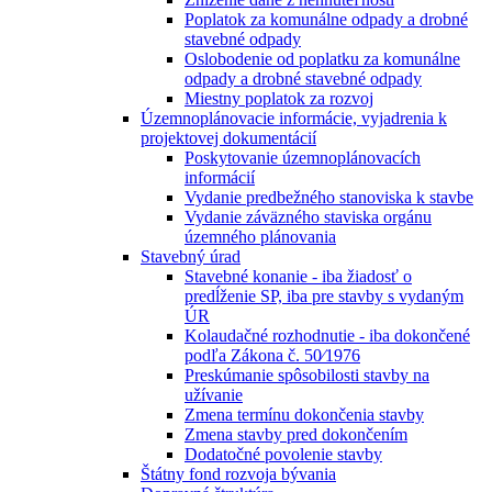
Poplatok za komunálne odpady a drobné
stavebné odpady
Oslobodenie od poplatku za komunálne
odpady a drobné stavebné odpady
Miestny poplatok za rozvoj
Územnoplánovacie informácie, vyjadrenia k
projektovej dokumentácií
Poskytovanie územnoplánovacích
informácií
Vydanie predbežného stanoviska k stavbe
Vydanie záväzného staviska orgánu
územného plánovania
Stavebný úrad
Stavebné konanie - iba žiadosť o
predĺženie SP, iba pre stavby s vydaným
ÚR
Kolaudačné rozhodnutie - iba dokončené
podľa Zákona č. 50⁄1976
Preskúmanie spôsobilosti stavby na
užívanie
Zmena termínu dokončenia stavby
Zmena stavby pred dokončením
Dodatočné povolenie stavby
Štátny fond rozvoja bývania