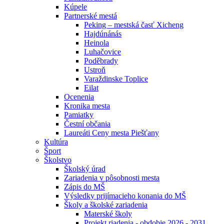
Kúpele
Partnerské mestá
Peking – mestská časť Xicheng
Hajdúnánás
Heinola
Luhačovice
Poděbrady
Ustroň
Varaždinske Toplice
Eilat
Ocenenia
Kronika mesta
Pamiatky
Čestní občania
Laureáti Ceny mesta Piešťany
Kultúra
Šport
Školstvo
Školský úrad
Zariadenia v pôsobnosti mesta
Zápis do MŠ
Výsledky prijímacieho konania do MŠ
Školy a školské zariadenia
Materské školy
Projekt riadenia - obdobie 2026 - 2031