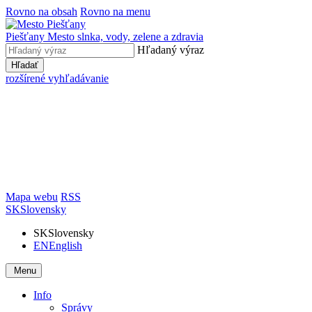
Rovno na obsah
Rovno na menu
Piešťany
Mesto slnka, vody, zelene a zdravia
Hľadaný výraz
Hľadať
rozšírené vyhľadávanie
Mapa webu
RSS
SK
Slovensky
SK
Slovensky
EN
English
Menu
Info
Správy