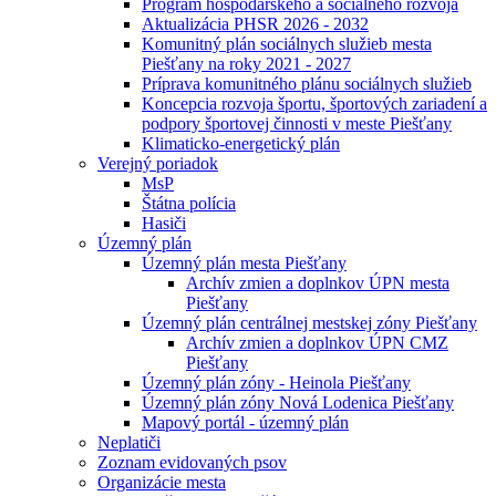
Program hospodárskeho a sociálneho rozvoja
Aktualizácia PHSR 2026 - 2032
Komunitný plán sociálnych služieb mesta
Piešťany na roky 2021 - 2027
Príprava komunitného plánu sociálnych služieb
Koncepcia rozvoja športu, športových zariadení a
podpory športovej činnosti v meste Piešťany
Klimaticko-energetický plán
Verejný poriadok
MsP
Štátna polícia
Hasiči
Územný plán
Územný plán mesta Piešťany
Archív zmien a doplnkov ÚPN mesta
Piešťany
Územný plán centrálnej mestskej zóny Piešťany
Archív zmien a doplnkov ÚPN CMZ
Piešťany
Územný plán zóny - Heinola Piešťany
Územný plán zóny Nová Lodenica Piešťany
Mapový portál - územný plán
Neplatiči
Zoznam evidovaných psov
Organizácie mesta