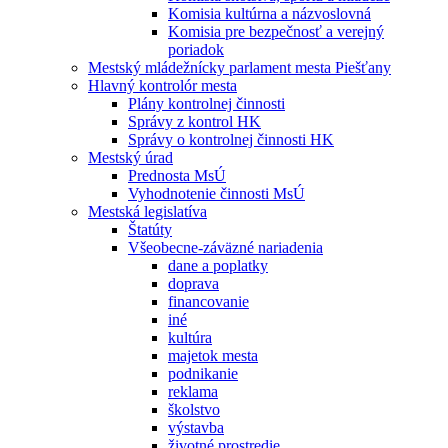
Komisia kultúrna a názvoslovná
Komisia pre bezpečnosť a verejný
poriadok
Mestský mládežnícky parlament mesta Piešťany
Hlavný kontrolór mesta
Plány kontrolnej činnosti
Správy z kontrol HK
Správy o kontrolnej činnosti HK
Mestský úrad
Prednosta MsÚ
Vyhodnotenie činnosti MsÚ
Mestská legislatíva
Štatúty
Všeobecne-záväzné nariadenia
dane a poplatky
doprava
financovanie
iné
kultúra
majetok mesta
podnikanie
reklama
školstvo
výstavba
životné prostredie