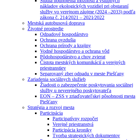
Štúdia hodnotenia možností a vstupných
nákladov ekologických vozidiel pri obstaraní
služby vo verejnom záujme (2024 –2033) podľa
zákona č. 214⁄2021 – 2021⁄2022
Mestská autobusová doprava
Životné prostredie
Odpadové hospodárstvo
Ochrana ovzdušia
Ochrana prírody a krajiny
Vodné hospodárstvo a ochrana vôd
Pôdohospodárstvo a chov zvierat
Čistota mestských komunikácií a verejných
priestranstiev
Separovaný zber odpadu v meste Piešťany
Zariadenia sociálnych služieb
Žiadosti o zabezpečenie poskytovania sociálnej
služby u neverejného poskytovateľa
EON – ZSS v zriaďovateľskej pôsobnosti mesta
Piešťany
Stratégia a rozvoj mesta
Participácia
Participatívny rozpočet
Verejné priestranstvá
Participácia kroniky
Tvorba strategických dokumentov