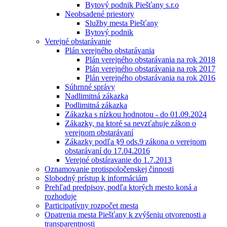
Bytový podnik Piešťany s.r.o
Neobsadené priestory
Služby mesta Piešťany
Bytový podnik
Verejné obstarávanie
Plán verejného obstarávania
Plán verejného obstarávania na rok 2018
Plán verejného obstarávania na rok 2017
Plán verejného obstarávania na rok 2016
Súhrnné správy
Nadlimitná zákazka
Podlimitná zákazka
Zákazka s nízkou hodnotou - do 01.09.2024
Zákazky, na ktoré sa nevzťahuje zákon o
verejnom obstarávaní
Zákazky podľa §9 ods.9 zákona o verejnom
obstarávaní do 17.04.2016
Verejné obstáravanie do 1.7.2013
Oznamovanie protispoločenskej činnosti
Slobodný prístup k informáciám
Prehľad predpisov, podľa ktorých mesto koná a
rozhoduje
Participatívny rozpočet mesta
Opatrenia mesta Piešťany k zvýšeniu otvorenosti a
transparentnosti