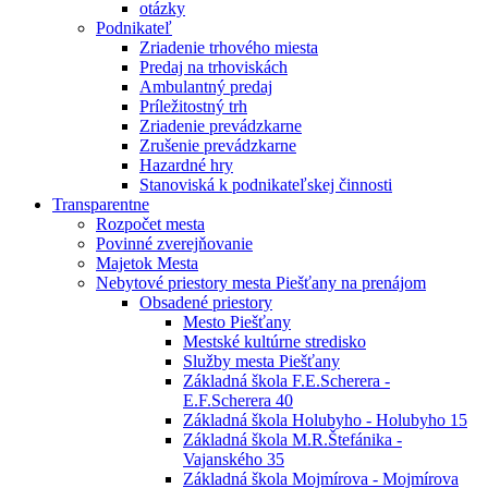
otázky
Podnikateľ
Zriadenie trhového miesta
Predaj na trhoviskách
Ambulantný predaj
Príležitostný trh
Zriadenie prevádzkarne
Zrušenie prevádzkarne
Hazardné hry
Stanoviská k podnikateľskej činnosti
Transparentne
Rozpočet mesta
Povinné zverejňovanie
Majetok Mesta
Nebytové priestory mesta Piešťany na prenájom
Obsadené priestory
Mesto Piešťany
Mestské kultúrne stredisko
Služby mesta Piešťany
Základná škola F.E.Scherera -
E.F.Scherera 40
Základná škola Holubyho - Holubyho 15
Základná škola M.R.Štefánika -
Vajanského 35
Základná škola Mojmírova - Mojmírova