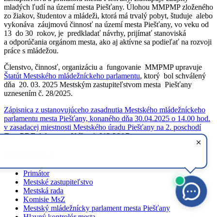
mladých ľudí na území mesta Piešťany. Úlohou MMPMP zloženého
zo žiakov, študentov a mládeži, ktorá má trvalý pobyt, študuje alebo
vykonáva záujmovú činnosť na území mesta Piešťany, vo veku od
13 do 30 rokov, je predkladať návrhy, prijímať stanoviská
a odporúčania orgánom mesta, ako aj aktívne sa podieľať na rozvoji
práce s mládežou.
Členstvo, činnosť, organizáciu a fungovanie MMPMP upravuje
Štatút Mestského mládežníckeho parlamentu
, ktorý bol schválený
dňa 20. 03. 2025 Mestským zastupiteľstvom mesta Piešťany
uznesením č. 28/2025.
Zápisnica z ustanovujúceho zasadnutia Mestského mládežníckeho
parlamentu mesta Piešťany, konaného dňa 30.04.2025 o 14.00 hod.
v zasadacej miestnosti Mestského úradu Piešťany na 2. poschodí
Typ: PDF dokument, Veľkosť: 813.26 kB
Samospráva
Primátor
Mestské zastupiteľstvo
Mestská rada
Komisie MsZ
Mestský mládežnícky parlament mesta Piešťany
Hlavný kontrolór mesta