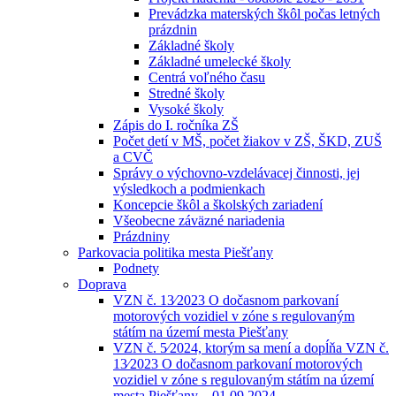
Prevádzka materských škôl počas letných
prázdnin
Základné školy
Základné umelecké školy
Centrá voľného času
Stredné školy
Vysoké školy
Zápis do I. ročníka ZŠ
Počet detí v MŠ, počet žiakov v ZŠ, ŠKD, ZUŠ
a CVČ
Správy o výchovno-vzdelávacej činnosti, jej
výsledkoch a podmienkach
Koncepcie škôl a školských zariadení
Všeobecne záväzné nariadenia
Prázdniny
Parkovacia politika mesta Piešťany
Podnety
Doprava
VZN č. 13⁄2023 O dočasnom parkovaní
motorových vozidiel v zóne s regulovaným
státím na území mesta Piešťany
VZN č. 5⁄2024, ktorým sa mení a dopĺňa VZN č.
13⁄2023 O dočasnom parkovaní motorových
vozidiel v zóne s regulovaným státím na území
mesta Piešťany – 01.09.2024