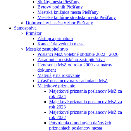
Služby mesta Piešťany
Bytový podnik Piešťany
Mestská knižnica mesta Piešťany
Mestské kultúrne stredisko mesta Piešťany
Dobrovoľný hasičský zbor Piešťany
Samospráva
Primátor
Zástupca primátora
Kancelária vedenia mesta
Mestské zastupiteľstvo
Poslanci MsZ volebné obdobie 2022 - 2026
Zasadnutia mestského zastupiteľstva
Uznesenia MsZ od roku 2000 - sumárny
dokument
Materiály na rokovanie
Účasť poslancov na zasadaniach MsZ
Majetkové priznanie
Majetkové priznania poslancov MsZ za
rok 2024
Majetkové priznania poslancov MsZ za
rok 2023
Majetkové priznanie poslancov MsZ za
rok 2022
Potvrdenia o podaných daňových
priznaniach poslancov mesta