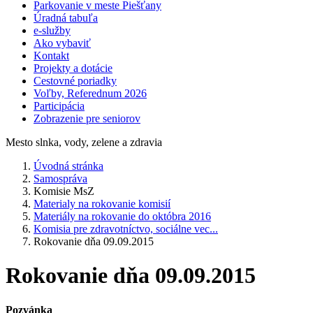
Parkovanie v meste Piešťany
Úradná tabuľa
e-služby
Ako vybaviť
Kontakt
Projekty a dotácie
Cestovné poriadky
Voľby, Referednum 2026
Participácia
Zobrazenie pre seniorov
Mesto slnka, vody, zelene a zdravia
Úvodná stránka
Samospráva
Komisie MsZ
Materialy na rokovanie komisií
Materiály na rokovanie do októbra 2016
Komisia pre zdravotníctvo, sociálne vec...
Rokovanie dňa 09.09.2015
Rokovanie dňa 09.09.2015
Pozvánka