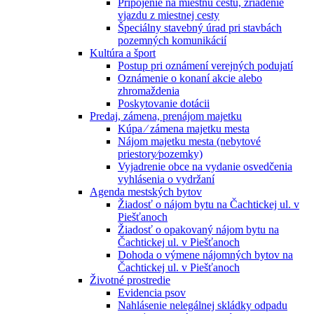
Pripojenie na miestnu cestu, zriadenie
vjazdu z miestnej cesty
Špeciálny stavebný úrad pri stavbách
pozemných komunikácií
Kultúra a šport
Postup pri oznámení verejných podujatí
Oznámenie o konaní akcie alebo
zhromaždenia
Poskytovanie dotácii
Predaj, zámena, prenájom majetku
Kúpa ⁄ zámena majetku mesta
Nájom majetku mesta (nebytové
priestory⁄pozemky)
Vyjadrenie obce na vydanie osvedčenia
vyhlásenia o vydržaní
Agenda mestských bytov
Žiadosť o nájom bytu na Čachtickej ul. v
Piešťanoch
Žiadosť o opakovaný nájom bytu na
Čachtickej ul. v Piešťanoch
Dohoda o výmene nájomných bytov na
Čachtickej ul. v Piešťanoch
Životné prostredie
Evidencia psov
Nahlásenie nelegálnej skládky odpadu