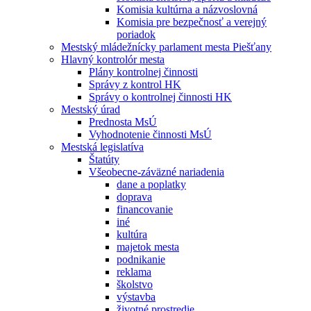
Komisia kultúrna a názvoslovná
Komisia pre bezpečnosť a verejný
poriadok
Mestský mládežnícky parlament mesta Piešťany
Hlavný kontrolór mesta
Plány kontrolnej činnosti
Správy z kontrol HK
Správy o kontrolnej činnosti HK
Mestský úrad
Prednosta MsÚ
Vyhodnotenie činnosti MsÚ
Mestská legislatíva
Štatúty
Všeobecne-záväzné nariadenia
dane a poplatky
doprava
financovanie
iné
kultúra
majetok mesta
podnikanie
reklama
školstvo
výstavba
životné prostredie