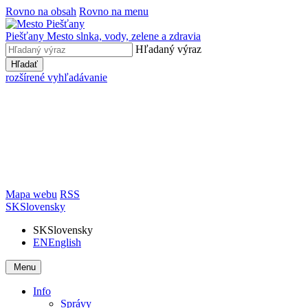
Rovno na obsah
Rovno na menu
Piešťany
Mesto slnka, vody, zelene a zdravia
Hľadaný výraz
Hľadať
rozšírené vyhľadávanie
Mapa webu
RSS
SK
Slovensky
SK
Slovensky
EN
English
Menu
Info
Správy