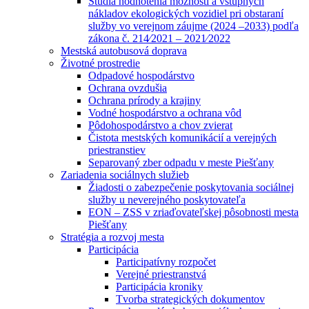
Štúdia hodnotenia možností a vstupných
nákladov ekologických vozidiel pri obstaraní
služby vo verejnom záujme (2024 –2033) podľa
zákona č. 214⁄2021 – 2021⁄2022
Mestská autobusová doprava
Životné prostredie
Odpadové hospodárstvo
Ochrana ovzdušia
Ochrana prírody a krajiny
Vodné hospodárstvo a ochrana vôd
Pôdohospodárstvo a chov zvierat
Čistota mestských komunikácií a verejných
priestranstiev
Separovaný zber odpadu v meste Piešťany
Zariadenia sociálnych služieb
Žiadosti o zabezpečenie poskytovania sociálnej
služby u neverejného poskytovateľa
EON – ZSS v zriaďovateľskej pôsobnosti mesta
Piešťany
Stratégia a rozvoj mesta
Participácia
Participatívny rozpočet
Verejné priestranstvá
Participácia kroniky
Tvorba strategických dokumentov