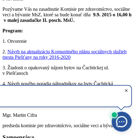
Pozývame Vás na zasadnutie Komisie pre zdravotníctvo, sociálne
veci a bývanie MsZ, ktoré sa bude konať dňa
9.9. 2015 o 16,00 h
v malej zasadačke II. posch. MsÚ.
Program:
1. Otvorenie
2.
Návrh na aktualizáciu Komunitného plánu sociálnych služieb
mesta Piešťany na roky 2016-2020
3. Žiadosti o opakovaný nájom bytov na Čachtickej ul.
v Piešťanoch
4. Návrh nového poradia náhradníkov na byty Čachtická
5. Rôzne
6. Záver
Mgr. Martin Cifra
predseda komisie pre zdravotníctvo, sociálne veci a bývanie
Samospráva