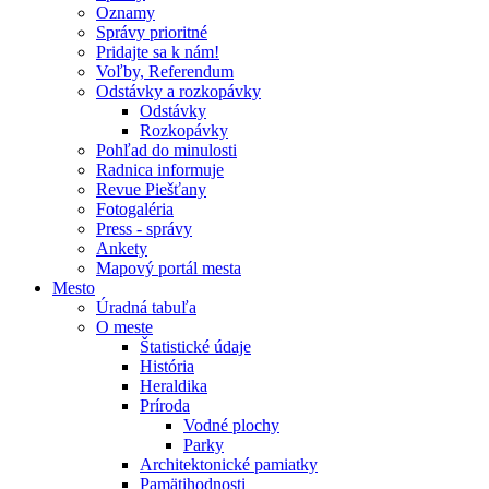
Oznamy
Správy prioritné
Pridajte sa k nám!
Voľby, Referendum
Odstávky a rozkopávky
Odstávky
Rozkopávky
Pohľad do minulosti
Radnica informuje
Revue Piešťany
Fotogaléria
Press - správy
Ankety
Mapový portál mesta
Mesto
Úradná tabuľa
O meste
Štatistické údaje
História
Heraldika
Príroda
Vodné plochy
Parky
Architektonické pamiatky
Pamätihodnosti