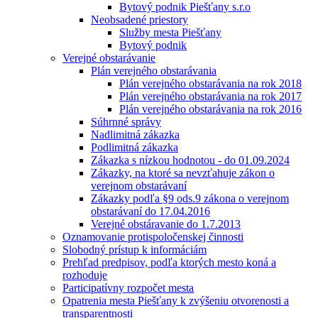
Bytový podnik Piešťany s.r.o
Neobsadené priestory
Služby mesta Piešťany
Bytový podnik
Verejné obstarávanie
Plán verejného obstarávania
Plán verejného obstarávania na rok 2018
Plán verejného obstarávania na rok 2017
Plán verejného obstarávania na rok 2016
Súhrnné správy
Nadlimitná zákazka
Podlimitná zákazka
Zákazka s nízkou hodnotou - do 01.09.2024
Zákazky, na ktoré sa nevzťahuje zákon o
verejnom obstarávaní
Zákazky podľa §9 ods.9 zákona o verejnom
obstarávaní do 17.04.2016
Verejné obstáravanie do 1.7.2013
Oznamovanie protispoločenskej činnosti
Slobodný prístup k informáciám
Prehľad predpisov, podľa ktorých mesto koná a
rozhoduje
Participatívny rozpočet mesta
Opatrenia mesta Piešťany k zvýšeniu otvorenosti a
transparentnosti