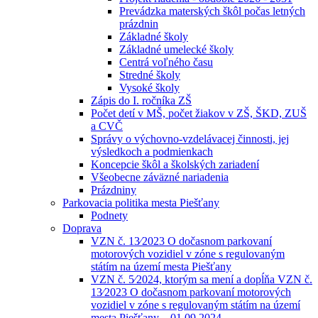
Prevádzka materských škôl počas letných
prázdnin
Základné školy
Základné umelecké školy
Centrá voľného času
Stredné školy
Vysoké školy
Zápis do I. ročníka ZŠ
Počet detí v MŠ, počet žiakov v ZŠ, ŠKD, ZUŠ
a CVČ
Správy o výchovno-vzdelávacej činnosti, jej
výsledkoch a podmienkach
Koncepcie škôl a školských zariadení
Všeobecne záväzné nariadenia
Prázdniny
Parkovacia politika mesta Piešťany
Podnety
Doprava
VZN č. 13⁄2023 O dočasnom parkovaní
motorových vozidiel v zóne s regulovaným
státím na území mesta Piešťany
VZN č. 5⁄2024, ktorým sa mení a dopĺňa VZN č.
13⁄2023 O dočasnom parkovaní motorových
vozidiel v zóne s regulovaným státím na území
mesta Piešťany – 01.09.2024