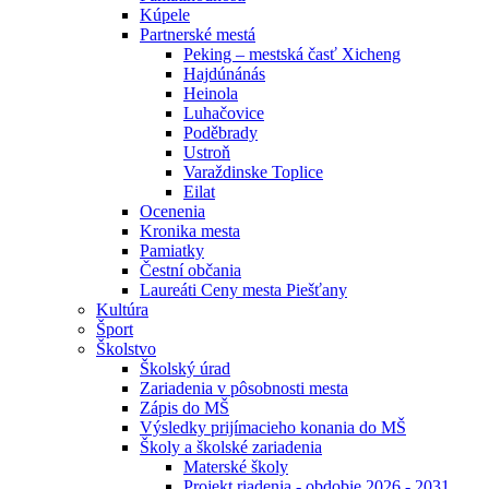
Kúpele
Partnerské mestá
Peking – mestská časť Xicheng
Hajdúnánás
Heinola
Luhačovice
Poděbrady
Ustroň
Varaždinske Toplice
Eilat
Ocenenia
Kronika mesta
Pamiatky
Čestní občania
Laureáti Ceny mesta Piešťany
Kultúra
Šport
Školstvo
Školský úrad
Zariadenia v pôsobnosti mesta
Zápis do MŠ
Výsledky prijímacieho konania do MŠ
Školy a školské zariadenia
Materské školy
Projekt riadenia - obdobie 2026 - 2031