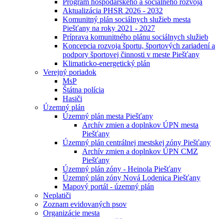
Program hospodárskeho a sociálneho rozvoja
Aktualizácia PHSR 2026 - 2032
Komunitný plán sociálnych služieb mesta
Piešťany na roky 2021 - 2027
Príprava komunitného plánu sociálnych služieb
Koncepcia rozvoja športu, športových zariadení a
podpory športovej činnosti v meste Piešťany
Klimaticko-energetický plán
Verejný poriadok
MsP
Štátna polícia
Hasiči
Územný plán
Územný plán mesta Piešťany
Archív zmien a doplnkov ÚPN mesta
Piešťany
Územný plán centrálnej mestskej zóny Piešťany
Archív zmien a doplnkov ÚPN CMZ
Piešťany
Územný plán zóny - Heinola Piešťany
Územný plán zóny Nová Lodenica Piešťany
Mapový portál - územný plán
Neplatiči
Zoznam evidovaných psov
Organizácie mesta