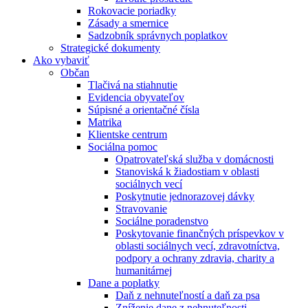
Rokovacie poriadky
Zásady a smernice
Sadzobník správnych poplatkov
Strategické dokumenty
Ako vybaviť
Občan
Tlačivá na stiahnutie
Evidencia obyvateľov
Súpisné a orientačné čísla
Matrika
Klientske centrum
Sociálna pomoc
Opatrovateľská služba v domácnosti
Stanoviská k žiadostiam v oblasti
sociálnych vecí
Poskytnutie jednorazovej dávky
Stravovanie
Sociálne poradenstvo
Poskytovanie finančných príspevkov v
oblasti sociálnych vecí, zdravotníctva,
podpory a ochrany zdravia, charity a
humanitárnej
Dane a poplatky
Daň z nehnuteľností a daň za psa
Zníženie dane z nehnuteľnosti