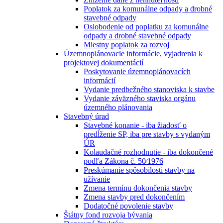
Poplatok za komunálne odpady a drobné
stavebné odpady
Oslobodenie od poplatku za komunálne
odpady a drobné stavebné odpady
Miestny poplatok za rozvoj
Územnoplánovacie informácie, vyjadrenia k
projektovej dokumentácií
Poskytovanie územnoplánovacích
informácií
Vydanie predbežného stanoviska k stavbe
Vydanie záväzného staviska orgánu
územného plánovania
Stavebný úrad
Stavebné konanie - iba žiadosť o
predĺženie SP, iba pre stavby s vydaným
ÚR
Kolaudačné rozhodnutie - iba dokončené
podľa Zákona č. 50⁄1976
Preskúmanie spôsobilosti stavby na
užívanie
Zmena termínu dokončenia stavby
Zmena stavby pred dokončením
Dodatočné povolenie stavby
Štátny fond rozvoja bývania