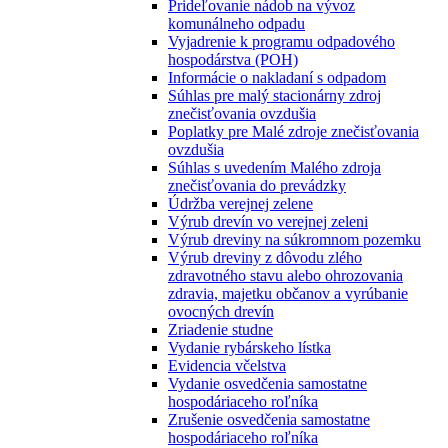
Prideľovanie nádob na vývoz
komunálneho odpadu
Vyjadrenie k programu odpadového
hospodárstva (POH)
Informácie o nakladaní s odpadom
Súhlas pre malý stacionárny zdroj
znečisťovania ovzdušia
Poplatky pre Malé zdroje znečisťovania
ovzdušia
Súhlas s uvedením Malého zdroja
znečisťovania do prevádzky
Údržba verejnej zelene
Výrub drevín vo verejnej zeleni
Výrub dreviny na súkromnom pozemku
Výrub dreviny z dôvodu zlého
zdravotného stavu alebo ohrozovania
zdravia, majetku občanov a vyrúbanie
ovocných drevín
Zriadenie studne
Vydanie rybárskeho lístka
Evidencia včelstva
Vydanie osvedčenia samostatne
hospodáriaceho roľníka
Zrušenie osvedčenia samostatne
hospodáriaceho roľníka