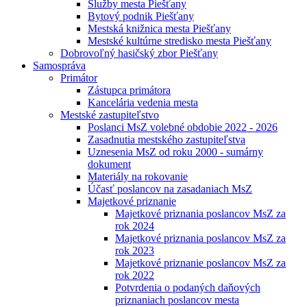
Služby mesta Piešťany
Bytový podnik Piešťany
Mestská knižnica mesta Piešťany
Mestské kultúrne stredisko mesta Piešťany
Dobrovoľný hasičský zbor Piešťany
Samospráva
Primátor
Zástupca primátora
Kancelária vedenia mesta
Mestské zastupiteľstvo
Poslanci MsZ volebné obdobie 2022 - 2026
Zasadnutia mestského zastupiteľstva
Uznesenia MsZ od roku 2000 - sumárny
dokument
Materiály na rokovanie
Účasť poslancov na zasadaniach MsZ
Majetkové priznanie
Majetkové priznania poslancov MsZ za
rok 2024
Majetkové priznania poslancov MsZ za
rok 2023
Majetkové priznanie poslancov MsZ za
rok 2022
Potvrdenia o podaných daňových
priznaniach poslancov mesta