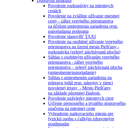
Dopravná štruktúra
Povolenie rozkopávky na miestnych
cestách
Povolenie na zvláštne užívanie miestnej
cesty - záber verejného priestranstva
za účelom umiestnenia zariadenia resp.
usporiadania podujatia
Povolenie stanovíšť TAXI
Povolenie na osobitné užívanie verejného
priestranstva na území mesta Piešťany -
rozkopávka (zelený pás⁄trávnatá plocha)
Súhlas s osobitným užívaním verejného
priestranstva - záber verejného
priestranstva – zelený pás⁄trávnatá plocha
(umiestnenie⁄usporiadanie)
Súhlas s umiestnením zariadenia na
prípravu jedál resp. nápojov v rámci
povolenej terasy - Mesto Piešťany,
na základe písomnej žiadosti.
Povolenie uzávierky miestnych ciest
Určenie prenosného a trvalého dopravného
značenia na miestnej ceste
Vyhradenie parkovacieho miesta pre
fyzickú osobu s ťažkým zdravotným
postihnutím