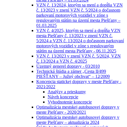
VZN č. 13⁄2024, ktorým sa mení a dopĺňa VZN
č. 13⁄2023 v znení VZN č. 5⁄2024 o dočasnom
parkovaní motorových vozidiel v zóne s
regulovaným státím na území mesta Piešťany –
01.03.2025
VZN č. 4⁄2025, ktorým sa mení a dopĺňa VZN
mesta Piešťany č. 13⁄2023 v znení VZN č.
5⁄2024 a VZN č. 13⁄2024 o dočasnom parkovaní
motorových vozidiel v zóne s regulovaným
státím na území mesta Piešťany - 06.11.2025
VZN č. 13/2023 v znení VZN č. 5/2024, VZN
č. 13/2024 a VZN č. 4/2025
Územný generel dopravy - 03⁄2010
Technická štúdia a zámer „Cesta II⁄499
PIEŠŤANY – Južný obchvat“ – 12⁄2009
Koncepcia statickej dopravy v meste Piešťany -
2021⁄2022
Analýzy a prieskumy
Návrh koncepcie
Vyhodnotenie koncepcie
Optimalizácia mestskej autobusovej dopravy v
meste Piešťany - 2020⁄2021
Optimalizácia mestskej autobusovej dopravy v
meste Piešťany – aktualizácia 2024