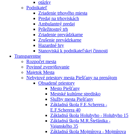
otázky
Podnikateľ
Zriadenie trhového miesta
Predaj na trhoviskách
Ambulantný predaj
Príležitostný trh
Zriadenie prevádzkarne
Zrušenie prevádzkarne
Hazardné hry
Stanoviská k podnikateľskej činnosti
Transparentne
Rozpočet mesta
Povinné zverejňovanie
Majetok Mesta
Nebytové priestory mesta Piešťany na prenájom
Obsadené priestory
Mesto Piešťany
Mestské kultúrne stredisko
Služby mesta Piešťany
Základná škola F.E.Scherera -
E.F.Scherera 40
Základná škola Holubyho - Holubyho 15
Základná škola M.R.Štefánika -
Vajanského 35
Základná škola Mojmírova - Mojmírova