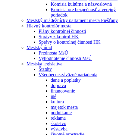
Komisia kultúrna a názvoslovná
Komisia pre bezpečnosť a verejný
poriadok
Mestský mládežnícky parlament mesta Piešťany
Hlavný kontrolór mesta
Plány kontrolnej činnosti
Správy z kontrol HK
Správy o kontrolnej činnosti HK
Mestský úrad
Prednosta MsÚ
Vyhodnotenie činnosti MsÚ
Mestská legislatíva
Štatúty
Všeobecne-záväzné nariadenia
dane a poplatky
doprava
financovanie
iné
kultúra
majetok mesta
podnikanie
reklama
školstvo
výstavba
životné prostredie