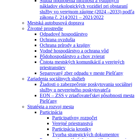
Štúdia hodnotenia možností a vstupných
nákladov ekologických vozidiel pri obstaraní
služby vo verejnom záujme (2024 –2033) podľa
zákona č. 214⁄2021 – 2021⁄2022
Mestská autobusová doprava
Životné prostredie
Odpadové hospodárstvo
Ochrana ovzdušia
Ochrana prírody a krajiny
Vodné hospodárstvo a ochrana vôd
Pôdohospodárstvo a chov zvierat
Čistota mestských komunikácií a verejných
priestranstiev
Separovaný zber odpadu v meste Piešťany
Zariadenia sociálnych služieb
Žiadosti o zabezpečenie poskytovania sociálnej
služby u neverejného poskytovateľa
EON – ZSS v zriaďovateľskej pôsobnosti mesta
Piešťany
Stratégia a rozvoj mesta
Participácia
Participatívny rozpočet
Verejné priestranstvá
Participácia kroniky
Tvorba strategických dokumentov