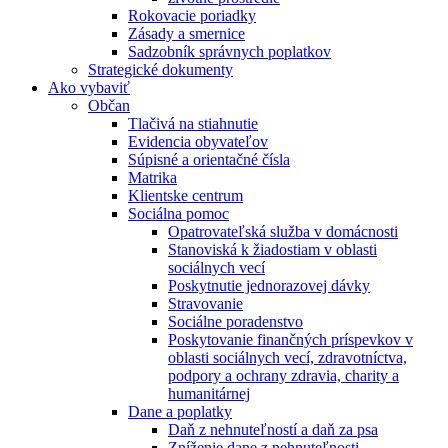
Rokovacie poriadky
Zásady a smernice
Sadzobník správnych poplatkov
Strategické dokumenty
Ako vybaviť
Občan
Tlačivá na stiahnutie
Evidencia obyvateľov
Súpisné a orientačné čísla
Matrika
Klientske centrum
Sociálna pomoc
Opatrovateľská služba v domácnosti
Stanoviská k žiadostiam v oblasti
sociálnych vecí
Poskytnutie jednorazovej dávky
Stravovanie
Sociálne poradenstvo
Poskytovanie finančných príspevkov v
oblasti sociálnych vecí, zdravotníctva,
podpory a ochrany zdravia, charity a
humanitárnej
Dane a poplatky
Daň z nehnuteľností a daň za psa
Zníženie dane z nehnuteľnosti