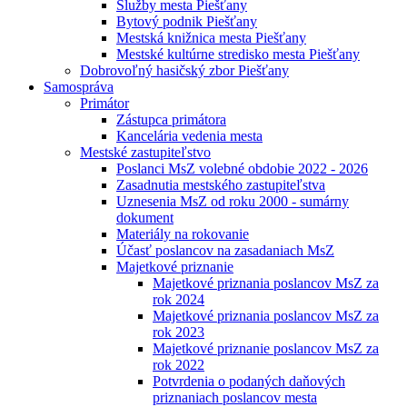
Služby mesta Piešťany
Bytový podnik Piešťany
Mestská knižnica mesta Piešťany
Mestské kultúrne stredisko mesta Piešťany
Dobrovoľný hasičský zbor Piešťany
Samospráva
Primátor
Zástupca primátora
Kancelária vedenia mesta
Mestské zastupiteľstvo
Poslanci MsZ volebné obdobie 2022 - 2026
Zasadnutia mestského zastupiteľstva
Uznesenia MsZ od roku 2000 - sumárny
dokument
Materiály na rokovanie
Účasť poslancov na zasadaniach MsZ
Majetkové priznanie
Majetkové priznania poslancov MsZ za
rok 2024
Majetkové priznania poslancov MsZ za
rok 2023
Majetkové priznanie poslancov MsZ za
rok 2022
Potvrdenia o podaných daňových
priznaniach poslancov mesta