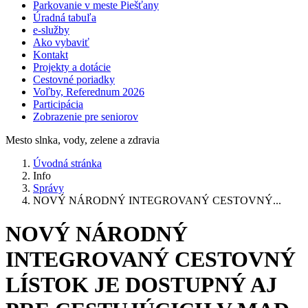
Parkovanie v meste Piešťany
Úradná tabuľa
e-služby
Ako vybaviť
Kontakt
Projekty a dotácie
Cestovné poriadky
Voľby, Referednum 2026
Participácia
Zobrazenie pre seniorov
Mesto slnka, vody, zelene a zdravia
Úvodná stránka
Info
Správy
NOVÝ NÁRODNÝ INTEGROVANÝ CESTOVNÝ...
NOVÝ NÁRODNÝ
INTEGROVANÝ CESTOVNÝ
LÍSTOK JE DOSTUPNÝ AJ