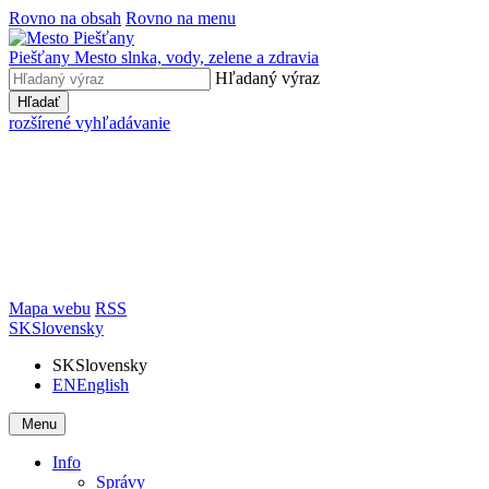
Rovno na obsah
Rovno na menu
Piešťany
Mesto slnka, vody, zelene a zdravia
Hľadaný výraz
Hľadať
rozšírené vyhľadávanie
Mapa webu
RSS
SK
Slovensky
SK
Slovensky
EN
English
Menu
Info
Správy