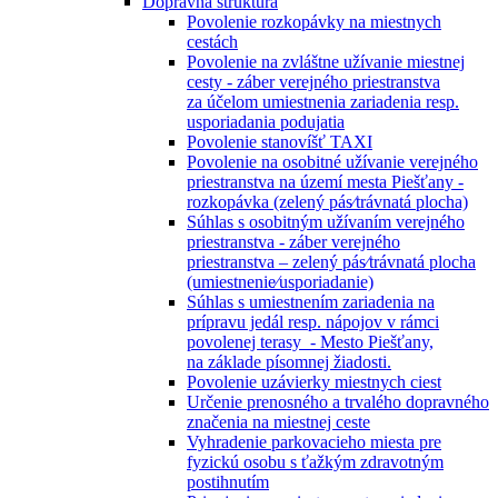
Dopravná štruktúra
Povolenie rozkopávky na miestnych
cestách
Povolenie na zvláštne užívanie miestnej
cesty - záber verejného priestranstva
za účelom umiestnenia zariadenia resp.
usporiadania podujatia
Povolenie stanovíšť TAXI
Povolenie na osobitné užívanie verejného
priestranstva na území mesta Piešťany -
rozkopávka (zelený pás⁄trávnatá plocha)
Súhlas s osobitným užívaním verejného
priestranstva - záber verejného
priestranstva – zelený pás⁄trávnatá plocha
(umiestnenie⁄usporiadanie)
Súhlas s umiestnením zariadenia na
prípravu jedál resp. nápojov v rámci
povolenej terasy - Mesto Piešťany,
na základe písomnej žiadosti.
Povolenie uzávierky miestnych ciest
Určenie prenosného a trvalého dopravného
značenia na miestnej ceste
Vyhradenie parkovacieho miesta pre
fyzickú osobu s ťažkým zdravotným
postihnutím