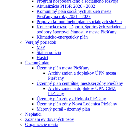
Program hospodárskeho a sociálneho rozvoja
Aktualizácia PHSR 2026 - 2032
Komunitný plán sociálnych služieb mesta
Piešťany na roky 2021 - 2027
Príprava komunitného plánu sociálnych služieb
Koncepcia rozvoja športu, športových zariadení a
podpory športovej činnosti v meste Piešťany
Klimaticko-energetický plán
Verejný poriadok
MsP
Štátna polícia
Hasiči
Územný plán
Územný plán mesta Piešťany
Archív zmien a doplnkov ÚPN mesta
Piešťany
Územný plán centrálnej mestskej zóny Piešťany
Archív zmien a doplnkov ÚPN CMZ
Piešťany
Územný plán zóny - Heinola Piešťany
Územný plán zóny Nová Lodenica Piešťany
Mapový portál - územný plán
Neplatiči
Zoznam evidovaných psov
Organizácie mesta