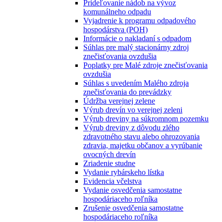
Prideľovanie nádob na vývoz
komunálneho odpadu
Vyjadrenie k programu odpadového
hospodárstva (POH)
Informácie o nakladaní s odpadom
Súhlas pre malý stacionárny zdroj
znečisťovania ovzdušia
Poplatky pre Malé zdroje znečisťovania
ovzdušia
Súhlas s uvedením Malého zdroja
znečisťovania do prevádzky
Údržba verejnej zelene
Výrub drevín vo verejnej zeleni
Výrub dreviny na súkromnom pozemku
Výrub dreviny z dôvodu zlého
zdravotného stavu alebo ohrozovania
zdravia, majetku občanov a vyrúbanie
ovocných drevín
Zriadenie studne
Vydanie rybárskeho lístka
Evidencia včelstva
Vydanie osvedčenia samostatne
hospodáriaceho roľníka
Zrušenie osvedčenia samostatne
hospodáriaceho roľníka