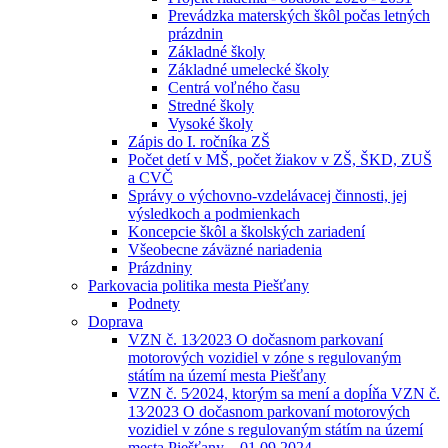
Prevádzka materských škôl počas letných
prázdnin
Základné školy
Základné umelecké školy
Centrá voľného času
Stredné školy
Vysoké školy
Zápis do I. ročníka ZŠ
Počet detí v MŠ, počet žiakov v ZŠ, ŠKD, ZUŠ
a CVČ
Správy o výchovno-vzdelávacej činnosti, jej
výsledkoch a podmienkach
Koncepcie škôl a školských zariadení
Všeobecne záväzné nariadenia
Prázdniny
Parkovacia politika mesta Piešťany
Podnety
Doprava
VZN č. 13⁄2023 O dočasnom parkovaní
motorových vozidiel v zóne s regulovaným
státím na území mesta Piešťany
VZN č. 5⁄2024, ktorým sa mení a dopĺňa VZN č.
13⁄2023 O dočasnom parkovaní motorových
vozidiel v zóne s regulovaným státím na území
mesta Piešťany – 01.09.2024