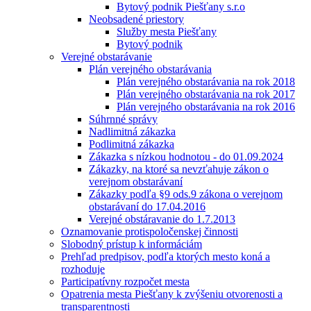
Bytový podnik Piešťany s.r.o
Neobsadené priestory
Služby mesta Piešťany
Bytový podnik
Verejné obstarávanie
Plán verejného obstarávania
Plán verejného obstarávania na rok 2018
Plán verejného obstarávania na rok 2017
Plán verejného obstarávania na rok 2016
Súhrnné správy
Nadlimitná zákazka
Podlimitná zákazka
Zákazka s nízkou hodnotou - do 01.09.2024
Zákazky, na ktoré sa nevzťahuje zákon o
verejnom obstarávaní
Zákazky podľa §9 ods.9 zákona o verejnom
obstarávaní do 17.04.2016
Verejné obstáravanie do 1.7.2013
Oznamovanie protispoločenskej činnosti
Slobodný prístup k informáciám
Prehľad predpisov, podľa ktorých mesto koná a
rozhoduje
Participatívny rozpočet mesta
Opatrenia mesta Piešťany k zvýšeniu otvorenosti a
transparentnosti