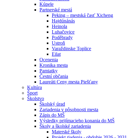
Kúpele
Partnerské mestá
Peking – mestská časť Xicheng
Hajdúnánás
Heinola
Luhačovice
Poděbrady
Ustroň
Varaždinske Toplice
Eilat
Ocenenia
Kronika mesta
Pamiatky
Čestní občania
Laureáti Ceny mesta Piešťany
Kultúra
Šport
Školstvo
Školský úrad
Zariadenia v pôsobnosti mesta
Zápis do MŠ
Výsledky prijímacieho konania do MŠ
Školy a školské zariadenia
Materské školy
Projekt riadenia - obdobie 2026 - 2031