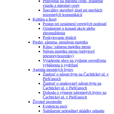
Pripojenie na miestnu cestu, zriadenie
vjazdu z miestnej cesty
Špeciálny stavebný úrad pri stavbách
pozemných komunikácií
Kultúra a šport
Postup pri oznámení verejných podujatí
Oznámenie o konaní akcie alebo
zhromaždenia
Poskytovanie dotácii
Predaj, zámena, prenájom majetku
Kúpa ⁄ zámena majetku mesta
Nájom majetku mesta (nebytové
priestory⁄pozemky)
Vyjadrenie obce na vydanie osvedčenia
vyhlásenia o vydržaní
Agenda mestských bytov
Žiadosť o nájom bytu na Čachtickej ul. v
Piešťanoch
Žiadosť o opakovaný nájom bytu na
Čachtickej ul. v Piešťanoch
Dohoda o výmene nájomných bytov na
Čachtickej ul. v Piešťanoch
Životné prostredie
Evidencia psov
Nahlásenie nelegálnej skládky odpadu