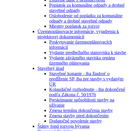
Poplatok za komunálne odpady a drobné
stavebné odpady
Oslobodenie od poplatku za komunálne
odpady a drobné stavebné odpady
Miestny poplatok za rozvoj
Územnoplánovacie informácie, vyjadrenia k
projektovej dokumentácií
Poskytovanie územnoplánovacích
informácií
Vydanie predbežného stanoviska k stavbe
Vydanie záväzného staviska orgánu
územného plánovania
Stavebný úrad
Stavebné konanie - iba žiadosť o
predĺženie SP, iba pre stavby s vydaným
ÚR
Kolaudačné rozhodnutie - iba dokončené
podľa Zákona č. 50⁄1976
Preskúmanie spôsobilosti stavby na
užívanie
Zmena termínu dokončenia stavby
Zmena stavby pred dokončením
Dodatočné povolenie stavby
Štátny fond rozvoja bývania