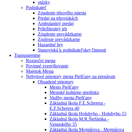
otázky
Podnikateľ
Zriadenie trhového miesta
Predaj na trhoviskách
Ambulantný predaj
Príležitostný trh
Zriadenie prevádzkarne
Zrušenie prevádzkarne
Hazardné hry
Stanoviská k podnikateľskej činnosti
Transparentne
Rozpočet mesta
Povinné zverejňovanie
Majetok Mesta
Nebytové priestory mesta Piešťany na prenájom
Obsadené priestory
Mesto Piešťany
Mestské kultúrne stredisko
Služby mesta Piešťany
Základná škola F.E.Scherera -
E.F.Scherera 40
Základná škola Holubyho - Holubyho 15
Základná škola M.R.Štefánika -
Vajanského 35
Základná škola Mojmírova - Mojmírova