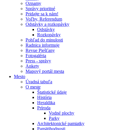
Oznamy
Správy prioritné
Pridajte sa k nám!
Voľby, Referendum
Odstávky a rozkopávky
Odstávky
Rozkopávky
Pohľad do minulosti
Radnica informuje
Revue Piešťany
Fotogaléria
Press - správy
Ankety
Mapový portál mesta
Mesto
Úradná tabuľa
O meste
Štatistické údaje
História
Heraldika
Príroda
Vodné plochy
Parky
Architektonické pamiatky
Pamätihodnosti