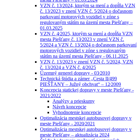
VZN č. 13⁄2024, ktorým sa mení a dopĺňa VZN
č. 13⁄2023 v znení VZN č. 5⁄2024 o dočasnom
parkovaní motorových vozidiel v zóne s
regulovaným státím na území mesta Piešťany –
01.03.2025
VZN č. 4⁄2025, ktorým sa mení a dopĺňa VZN
mesta Piešťany č. 13⁄2023 v znení VZN č.
5⁄2024 a VZN č. 13⁄2024 o dočasnom parkovaní
motorových vozidiel v zóne s regulovaným
státím na území mesta Piešťany - 06.11.2025
VZN č. 13/2023 v znení VZN č. 5/2024, VZN
č. 13/2024 a VZN č. 4/2025
Územný generel dopravy - 03⁄2010
Technická štúdia a zámer „Cesta II⁄499
PIEŠŤANY – Južný obchvat“ – 12⁄2009
Koncepcia statickej dopravy v meste Piešťany -
2021⁄2022
Analýzy a prieskumy
Návrh koncepcie
Vyhodnotenie koncepcie
Optimalizácia mestskej autobusovej dopravy v
meste Piešťany - 2020⁄2021
Optimalizácia mestskej autobusovej dopravy v
meste Piešťany – aktualizácia 2024