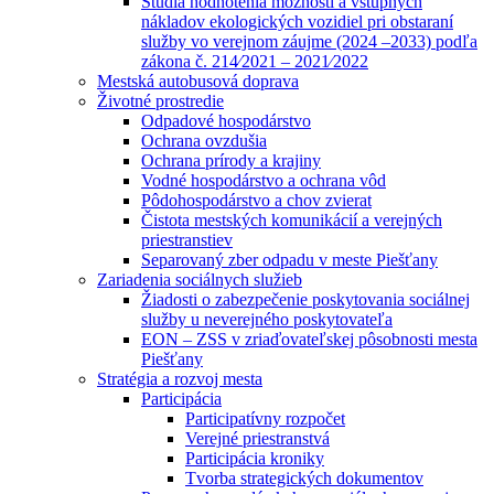
Štúdia hodnotenia možností a vstupných
nákladov ekologických vozidiel pri obstaraní
služby vo verejnom záujme (2024 –2033) podľa
zákona č. 214⁄2021 – 2021⁄2022
Mestská autobusová doprava
Životné prostredie
Odpadové hospodárstvo
Ochrana ovzdušia
Ochrana prírody a krajiny
Vodné hospodárstvo a ochrana vôd
Pôdohospodárstvo a chov zvierat
Čistota mestských komunikácií a verejných
priestranstiev
Separovaný zber odpadu v meste Piešťany
Zariadenia sociálnych služieb
Žiadosti o zabezpečenie poskytovania sociálnej
služby u neverejného poskytovateľa
EON – ZSS v zriaďovateľskej pôsobnosti mesta
Piešťany
Stratégia a rozvoj mesta
Participácia
Participatívny rozpočet
Verejné priestranstvá
Participácia kroniky
Tvorba strategických dokumentov