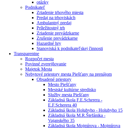
otázky
Podnikateľ
Zriadenie trhového miesta
Predaj na trhoviskách
Ambulantný predaj
Príležitostný trh
Zriadenie prevádzkarne
Zrušenie prevádzkarne
Hazardné hry
Stanoviská k podnikateľskej činnosti
Transparentne
Rozpočet mesta
Povinné zverejňovanie
Majetok Mesta
Nebytové priestory mesta Piešťany na prenájom
Obsadené priestory
Mesto Piešťany
Mestské kultúrne stredisko
Služby mesta Piešťany
Základná škola F.E.Scherera -
E.F.Scherera 40
Základná škola Holubyho - Holubyho 15
Základná škola M.R.Štefánika -
Vajanského 35
Základná škola Mojmírova - Mojmírova