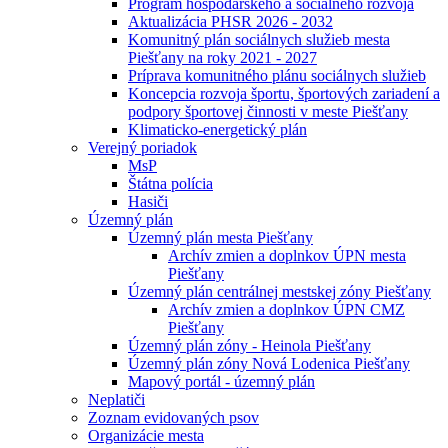
Program hospodárskeho a sociálneho rozvoja
Aktualizácia PHSR 2026 - 2032
Komunitný plán sociálnych služieb mesta
Piešťany na roky 2021 - 2027
Príprava komunitného plánu sociálnych služieb
Koncepcia rozvoja športu, športových zariadení a
podpory športovej činnosti v meste Piešťany
Klimaticko-energetický plán
Verejný poriadok
MsP
Štátna polícia
Hasiči
Územný plán
Územný plán mesta Piešťany
Archív zmien a doplnkov ÚPN mesta
Piešťany
Územný plán centrálnej mestskej zóny Piešťany
Archív zmien a doplnkov ÚPN CMZ
Piešťany
Územný plán zóny - Heinola Piešťany
Územný plán zóny Nová Lodenica Piešťany
Mapový portál - územný plán
Neplatiči
Zoznam evidovaných psov
Organizácie mesta