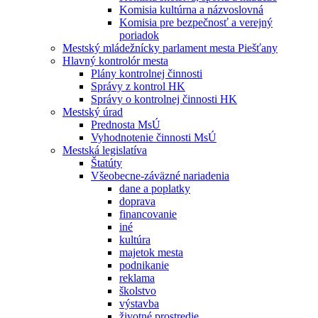
Komisia kultúrna a názvoslovná
Komisia pre bezpečnosť a verejný
poriadok
Mestský mládežnícky parlament mesta Piešťany
Hlavný kontrolór mesta
Plány kontrolnej činnosti
Správy z kontrol HK
Správy o kontrolnej činnosti HK
Mestský úrad
Prednosta MsÚ
Vyhodnotenie činnosti MsÚ
Mestská legislatíva
Štatúty
Všeobecne-záväzné nariadenia
dane a poplatky
doprava
financovanie
iné
kultúra
majetok mesta
podnikanie
reklama
školstvo
výstavba
životné prostredie