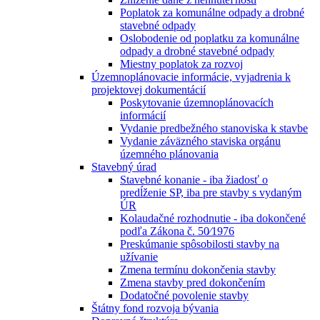
Poplatok za komunálne odpady a drobné
stavebné odpady
Oslobodenie od poplatku za komunálne
odpady a drobné stavebné odpady
Miestny poplatok za rozvoj
Územnoplánovacie informácie, vyjadrenia k
projektovej dokumentácií
Poskytovanie územnoplánovacích
informácií
Vydanie predbežného stanoviska k stavbe
Vydanie záväzného staviska orgánu
územného plánovania
Stavebný úrad
Stavebné konanie - iba žiadosť o
predĺženie SP, iba pre stavby s vydaným
ÚR
Kolaudačné rozhodnutie - iba dokončené
podľa Zákona č. 50⁄1976
Preskúmanie spôsobilosti stavby na
užívanie
Zmena termínu dokončenia stavby
Zmena stavby pred dokončením
Dodatočné povolenie stavby
Štátny fond rozvoja bývania