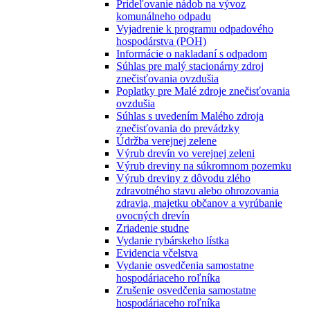
Prideľovanie nádob na vývoz
komunálneho odpadu
Vyjadrenie k programu odpadového
hospodárstva (POH)
Informácie o nakladaní s odpadom
Súhlas pre malý stacionárny zdroj
znečisťovania ovzdušia
Poplatky pre Malé zdroje znečisťovania
ovzdušia
Súhlas s uvedením Malého zdroja
znečisťovania do prevádzky
Údržba verejnej zelene
Výrub drevín vo verejnej zeleni
Výrub dreviny na súkromnom pozemku
Výrub dreviny z dôvodu zlého
zdravotného stavu alebo ohrozovania
zdravia, majetku občanov a vyrúbanie
ovocných drevín
Zriadenie studne
Vydanie rybárskeho lístka
Evidencia včelstva
Vydanie osvedčenia samostatne
hospodáriaceho roľníka
Zrušenie osvedčenia samostatne
hospodáriaceho roľníka