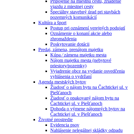
Pripojenie na miestnu cestu, zriadenie
vjazdu z miestnej cesty
Špeciálny stavebný úrad pri stavbách
pozemných komunikácií
Kultúra a šport
Postup pri oznámení verejných podujatí
Oznámenie o konaní akcie alebo
zhromaždenia
Poskytovanie dotácii
Predaj, zámena, prenájom majetku
Kúpa ⁄ zámena majetku mesta
Nájom majetku mesta (nebytové
priestory⁄pozemky)
Vyjadrenie obce na vydanie osvedčenia
vyhlásenia o vydržaní
Agenda mestských bytov
Žiadosť o nájom bytu na Čachtickej ul. v
Piešťanoch
Žiadosť o opakovaný nájom bytu na
Čachtickej ul. v Piešťanoch
Dohoda o výmene nájomných bytov na
Čachtickej ul. v Piešťanoch
Životné prostredie
Evidencia psov
Nahlásenie nelegálnej skládky odpadu