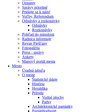
Oznamy
Správy prioritné
Pridajte sa k nám!
Voľby, Referendum
Odstávky a rozkopávky
Odstávky
Rozkopávky
Pohľad do minulosti
Radnica informuje
Revue Piešťany
Fotogaléria
Press - správy
Ankety
Mapový portál mesta
Mesto
Úradná tabuľa
O meste
Štatistické údaje
História
Heraldika
Príroda
Vodné plochy
Parky
Architektonické pamiatky
Pamätihodnosti