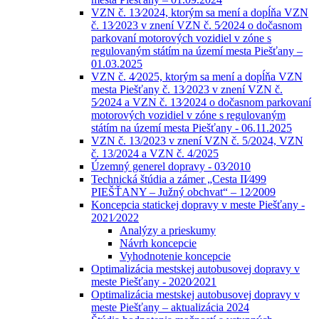
VZN č. 13⁄2024, ktorým sa mení a dopĺňa VZN
č. 13⁄2023 v znení VZN č. 5⁄2024 o dočasnom
parkovaní motorových vozidiel v zóne s
regulovaným státím na území mesta Piešťany –
01.03.2025
VZN č. 4⁄2025, ktorým sa mení a dopĺňa VZN
mesta Piešťany č. 13⁄2023 v znení VZN č.
5⁄2024 a VZN č. 13⁄2024 o dočasnom parkovaní
motorových vozidiel v zóne s regulovaným
státím na území mesta Piešťany - 06.11.2025
VZN č. 13/2023 v znení VZN č. 5/2024, VZN
č. 13/2024 a VZN č. 4/2025
Územný generel dopravy - 03⁄2010
Technická štúdia a zámer „Cesta II⁄499
PIEŠŤANY – Južný obchvat“ – 12⁄2009
Koncepcia statickej dopravy v meste Piešťany -
2021⁄2022
Analýzy a prieskumy
Návrh koncepcie
Vyhodnotenie koncepcie
Optimalizácia mestskej autobusovej dopravy v
meste Piešťany - 2020⁄2021
Optimalizácia mestskej autobusovej dopravy v
meste Piešťany – aktualizácia 2024