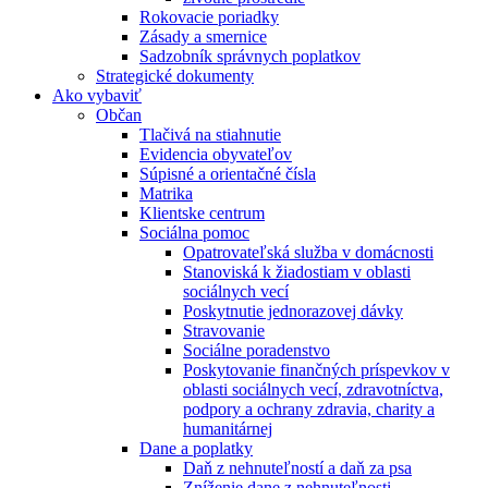
Rokovacie poriadky
Zásady a smernice
Sadzobník správnych poplatkov
Strategické dokumenty
Ako vybaviť
Občan
Tlačivá na stiahnutie
Evidencia obyvateľov
Súpisné a orientačné čísla
Matrika
Klientske centrum
Sociálna pomoc
Opatrovateľská služba v domácnosti
Stanoviská k žiadostiam v oblasti
sociálnych vecí
Poskytnutie jednorazovej dávky
Stravovanie
Sociálne poradenstvo
Poskytovanie finančných príspevkov v
oblasti sociálnych vecí, zdravotníctva,
podpory a ochrany zdravia, charity a
humanitárnej
Dane a poplatky
Daň z nehnuteľností a daň za psa
Zníženie dane z nehnuteľnosti