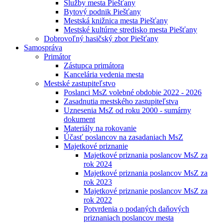
Služby mesta Piešťany
Bytový podnik Piešťany
Mestská knižnica mesta Piešťany
Mestské kultúrne stredisko mesta Piešťany
Dobrovoľný hasičský zbor Piešťany
Samospráva
Primátor
Zástupca primátora
Kancelária vedenia mesta
Mestské zastupiteľstvo
Poslanci MsZ volebné obdobie 2022 - 2026
Zasadnutia mestského zastupiteľstva
Uznesenia MsZ od roku 2000 - sumárny
dokument
Materiály na rokovanie
Účasť poslancov na zasadaniach MsZ
Majetkové priznanie
Majetkové priznania poslancov MsZ za
rok 2024
Majetkové priznania poslancov MsZ za
rok 2023
Majetkové priznanie poslancov MsZ za
rok 2022
Potvrdenia o podaných daňových
priznaniach poslancov mesta