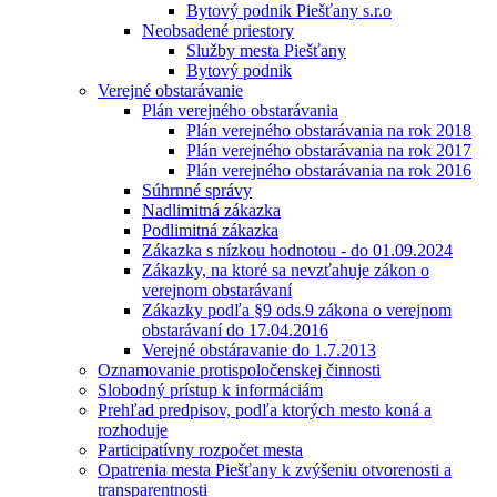
Bytový podnik Piešťany s.r.o
Neobsadené priestory
Služby mesta Piešťany
Bytový podnik
Verejné obstarávanie
Plán verejného obstarávania
Plán verejného obstarávania na rok 2018
Plán verejného obstarávania na rok 2017
Plán verejného obstarávania na rok 2016
Súhrnné správy
Nadlimitná zákazka
Podlimitná zákazka
Zákazka s nízkou hodnotou - do 01.09.2024
Zákazky, na ktoré sa nevzťahuje zákon o
verejnom obstarávaní
Zákazky podľa §9 ods.9 zákona o verejnom
obstarávaní do 17.04.2016
Verejné obstáravanie do 1.7.2013
Oznamovanie protispoločenskej činnosti
Slobodný prístup k informáciám
Prehľad predpisov, podľa ktorých mesto koná a
rozhoduje
Participatívny rozpočet mesta
Opatrenia mesta Piešťany k zvýšeniu otvorenosti a
transparentnosti