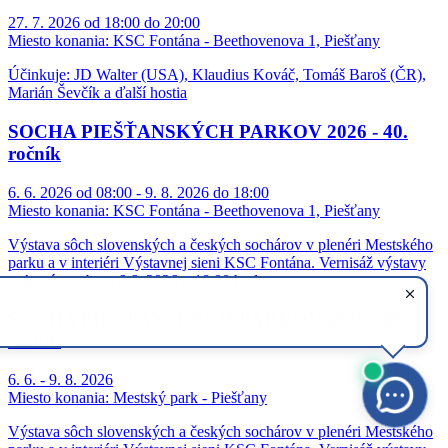
27. 7. 2026 od 18:00 do 20:00
Miesto konania:
KSC Fontána - Beethovenova 1, Piešťany
Účinkuje: JD Walter (USA), Klaudius Kováč, Tomáš Baroš (ČR),
Marián Ševčík a ďalší hostia
SOCHA PIEŠŤANSKÝCH PARKOV 2026 - 40.
ročník
6. 6. 2026 od 08:00 - 9. 8. 2026 do 18:00
Miesto konania:
KSC Fontána - Beethovenova 1, Piešťany
Výstava sôch slovenských a českých sochárov v plenéri Mestského
parku a v interiéri Výstavnej sieni KSC Fontána. Vernisáž výstavy
sa koná v sobotu 6.6. 2026 o 18:00 hod.
SOCHA PIEŠŤANSKÝCH PARKOV 2026 - 40.
ročník
6. 6. - 9. 8. 2026
Miesto konania:
Mestský park - Piešťany
Výstava sôch slovenských a českých sochárov v plenéri Mestského