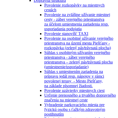
Dopravná štruktúra
Povolenie rozkopávky na miestnych
cestách
Povolenie na zvláštne užívanie miestnej
cesty - záber verejného priestranstva
za účelom umiestnenia zariadenia resp.
usporiadania podujatia
Povolenie stanovíšť TAXI
Povolenie na osobitné užívanie verejného
priestranstva na území mesta Piešťany -
rozkopávka (zelený pás⁄trávnatá plocha)
Súhlas s osobitným užívaním verejného
priestranstva - záber verejného
priestranstva – zelený pás⁄trávnatá plocha
(umiestnenie⁄usporiadanie)
Súhlas s umiestnením zariadenia na
prípravu jedál resp. nápojov v rámci
povolenej terasy - Mesto Piešťany,
na základe písomnej žiadosti.
Povolenie uzávierky miestnych ciest
Určenie prenosného a trvalého dopravného
značenia na miestnej ceste
Vyhradenie parkovacieho miesta pre
fyzickú osobu s ťažkým zdravotným
postihnutím