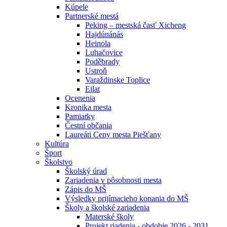
Kúpele
Partnerské mestá
Peking – mestská časť Xicheng
Hajdúnánás
Heinola
Luhačovice
Poděbrady
Ustroň
Varaždinske Toplice
Eilat
Ocenenia
Kronika mesta
Pamiatky
Čestní občania
Laureáti Ceny mesta Piešťany
Kultúra
Šport
Školstvo
Školský úrad
Zariadenia v pôsobnosti mesta
Zápis do MŠ
Výsledky prijímacieho konania do MŠ
Školy a školské zariadenia
Materské školy
Projekt riadenia - obdobie 2026 - 2031