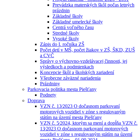
Prevádzka materských škôl počas letných
prázdnin
Základné školy
Základné umelecké školy
Centrá voľného času
Stredné školy
Vysoké školy
Zápis do I. ročníka ZŠ
Počet detí v MŠ, počet žiakov v ZŠ, ŠKD, ZUŠ
a CVČ
Správy o výchovno-vzdelávacej činnosti, jej
výsledkoch a podmienkach
Koncepcie škôl a školských zariadení
Všeobecne záväzné nariadenia
Prázdniny
Parkovacia politika mesta Piešťany
Podnety
Doprava
VZN č. 13⁄2023 O dočasnom parkovaní
motorových vozidiel v zóne s regulovaným
státím na území mesta Piešťany
VZN č. 5⁄2024, ktorým sa mení a dopĺňa VZN č.
13⁄2023 O dočasnom parkovaní motorových
vozidiel v zóne s regulovaným státím na území
mesta Piešťany – 01.09.2024