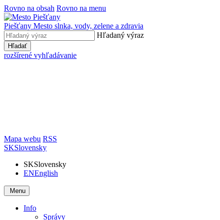
Rovno na obsah
Rovno na menu
Piešťany
Mesto slnka, vody, zelene a zdravia
Hľadaný výraz
Hľadať
rozšírené vyhľadávanie
Mapa webu
RSS
SK
Slovensky
SK
Slovensky
EN
English
Menu
Info
Správy