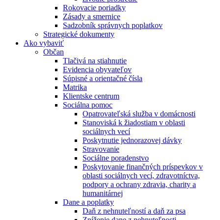
Rokovacie poriadky
Zásady a smernice
Sadzobník správnych poplatkov
Strategické dokumenty
Ako vybaviť
Občan
Tlačivá na stiahnutie
Evidencia obyvateľov
Súpisné a orientačné čísla
Matrika
Klientske centrum
Sociálna pomoc
Opatrovateľská služba v domácnosti
Stanoviská k žiadostiam v oblasti
sociálnych vecí
Poskytnutie jednorazovej dávky
Stravovanie
Sociálne poradenstvo
Poskytovanie finančných príspevkov v
oblasti sociálnych vecí, zdravotníctva,
podpory a ochrany zdravia, charity a
humanitárnej
Dane a poplatky
Daň z nehnuteľností a daň za psa
Zníženie dane z nehnuteľnosti