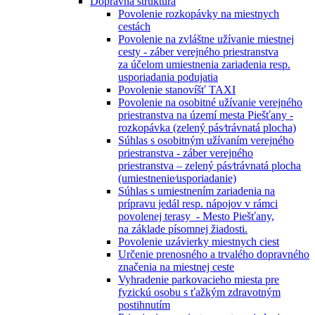
Dopravná štruktúra
Povolenie rozkopávky na miestnych
cestách
Povolenie na zvláštne užívanie miestnej
cesty - záber verejného priestranstva
za účelom umiestnenia zariadenia resp.
usporiadania podujatia
Povolenie stanovíšť TAXI
Povolenie na osobitné užívanie verejného
priestranstva na území mesta Piešťany -
rozkopávka (zelený pás⁄trávnatá plocha)
Súhlas s osobitným užívaním verejného
priestranstva - záber verejného
priestranstva – zelený pás⁄trávnatá plocha
(umiestnenie⁄usporiadanie)
Súhlas s umiestnením zariadenia na
prípravu jedál resp. nápojov v rámci
povolenej terasy - Mesto Piešťany,
na základe písomnej žiadosti.
Povolenie uzávierky miestnych ciest
Určenie prenosného a trvalého dopravného
značenia na miestnej ceste
Vyhradenie parkovacieho miesta pre
fyzickú osobu s ťažkým zdravotným
postihnutím