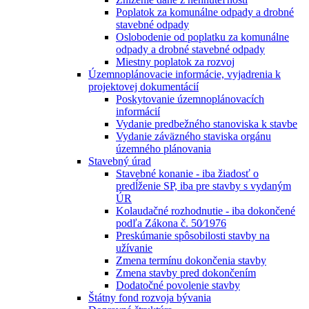
Poplatok za komunálne odpady a drobné
stavebné odpady
Oslobodenie od poplatku za komunálne
odpady a drobné stavebné odpady
Miestny poplatok za rozvoj
Územnoplánovacie informácie, vyjadrenia k
projektovej dokumentácií
Poskytovanie územnoplánovacích
informácií
Vydanie predbežného stanoviska k stavbe
Vydanie záväzného staviska orgánu
územného plánovania
Stavebný úrad
Stavebné konanie - iba žiadosť o
predĺženie SP, iba pre stavby s vydaným
ÚR
Kolaudačné rozhodnutie - iba dokončené
podľa Zákona č. 50⁄1976
Preskúmanie spôsobilosti stavby na
užívanie
Zmena termínu dokončenia stavby
Zmena stavby pred dokončením
Dodatočné povolenie stavby
Štátny fond rozvoja bývania