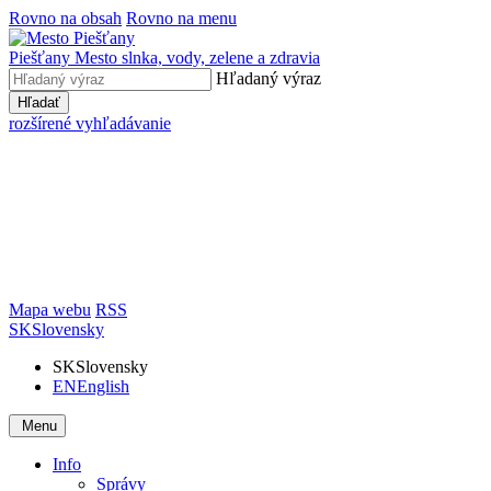
Rovno na obsah
Rovno na menu
Piešťany
Mesto slnka, vody, zelene a zdravia
Hľadaný výraz
Hľadať
rozšírené vyhľadávanie
Mapa webu
RSS
SK
Slovensky
SK
Slovensky
EN
English
Menu
Info
Správy