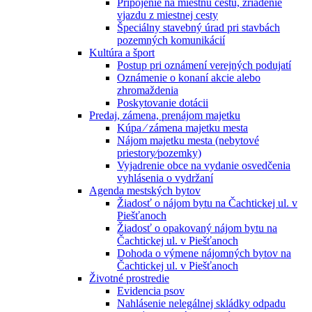
Pripojenie na miestnu cestu, zriadenie
vjazdu z miestnej cesty
Špeciálny stavebný úrad pri stavbách
pozemných komunikácií
Kultúra a šport
Postup pri oznámení verejných podujatí
Oznámenie o konaní akcie alebo
zhromaždenia
Poskytovanie dotácii
Predaj, zámena, prenájom majetku
Kúpa ⁄ zámena majetku mesta
Nájom majetku mesta (nebytové
priestory⁄pozemky)
Vyjadrenie obce na vydanie osvedčenia
vyhlásenia o vydržaní
Agenda mestských bytov
Žiadosť o nájom bytu na Čachtickej ul. v
Piešťanoch
Žiadosť o opakovaný nájom bytu na
Čachtickej ul. v Piešťanoch
Dohoda o výmene nájomných bytov na
Čachtickej ul. v Piešťanoch
Životné prostredie
Evidencia psov
Nahlásenie nelegálnej skládky odpadu