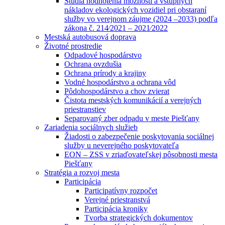
Štúdia hodnotenia možností a vstupných
nákladov ekologických vozidiel pri obstaraní
služby vo verejnom záujme (2024 –2033) podľa
zákona č. 214⁄2021 – 2021⁄2022
Mestská autobusová doprava
Životné prostredie
Odpadové hospodárstvo
Ochrana ovzdušia
Ochrana prírody a krajiny
Vodné hospodárstvo a ochrana vôd
Pôdohospodárstvo a chov zvierat
Čistota mestských komunikácií a verejných
priestranstiev
Separovaný zber odpadu v meste Piešťany
Zariadenia sociálnych služieb
Žiadosti o zabezpečenie poskytovania sociálnej
služby u neverejného poskytovateľa
EON – ZSS v zriaďovateľskej pôsobnosti mesta
Piešťany
Stratégia a rozvoj mesta
Participácia
Participatívny rozpočet
Verejné priestranstvá
Participácia kroniky
Tvorba strategických dokumentov