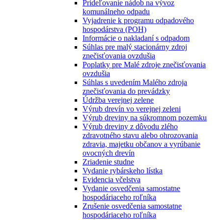
Prideľovanie nádob na vývoz
komunálneho odpadu
Vyjadrenie k programu odpadového
hospodárstva (POH)
Informácie o nakladaní s odpadom
Súhlas pre malý stacionárny zdroj
znečisťovania ovzdušia
Poplatky pre Malé zdroje znečisťovania
ovzdušia
Súhlas s uvedením Malého zdroja
znečisťovania do prevádzky
Údržba verejnej zelene
Výrub drevín vo verejnej zeleni
Výrub dreviny na súkromnom pozemku
Výrub dreviny z dôvodu zlého
zdravotného stavu alebo ohrozovania
zdravia, majetku občanov a vyrúbanie
ovocných drevín
Zriadenie studne
Vydanie rybárskeho lístka
Evidencia včelstva
Vydanie osvedčenia samostatne
hospodáriaceho roľníka
Zrušenie osvedčenia samostatne
hospodáriaceho roľníka