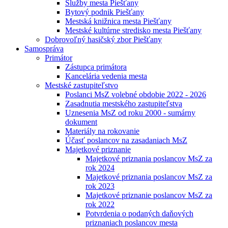
Služby mesta Piešťany
Bytový podnik Piešťany
Mestská knižnica mesta Piešťany
Mestské kultúrne stredisko mesta Piešťany
Dobrovoľný hasičský zbor Piešťany
Samospráva
Primátor
Zástupca primátora
Kancelária vedenia mesta
Mestské zastupiteľstvo
Poslanci MsZ volebné obdobie 2022 - 2026
Zasadnutia mestského zastupiteľstva
Uznesenia MsZ od roku 2000 - sumárny
dokument
Materiály na rokovanie
Účasť poslancov na zasadaniach MsZ
Majetkové priznanie
Majetkové priznania poslancov MsZ za
rok 2024
Majetkové priznania poslancov MsZ za
rok 2023
Majetkové priznanie poslancov MsZ za
rok 2022
Potvrdenia o podaných daňových
priznaniach poslancov mesta