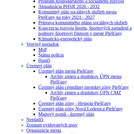
Program hospodárskeho a sociálneho rozvoja
Aktualizácia PHSR 2026 - 2032
Komunitný plán sociálnych služieb mesta
Piešťany na roky 2021 - 2027
Príprava komunitného plánu sociálnych služieb
Koncepcia rozvoja športu, športových zariadení a
podpory športovej činnosti v meste Piešťany
Klimaticko-energetický plán
Verejný poriadok
MsP
Štátna polícia
Hasiči
Územný plán
Územný plán mesta Piešťany
Archív zmien a doplnkov ÚPN mesta
Piešťany
Územný plán centrálnej mestskej zóny Piešťany
Archív zmien a doplnkov ÚPN CMZ
Piešťany
Územný plán zóny - Heinola Piešťany
Územný plán zóny Nová Lodenica Piešťany
Mapový portál - územný plán
Neplatiči
Zoznam evidovaných psov
Organizácie mesta