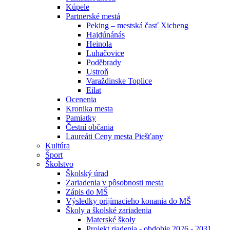
Kúpele
Partnerské mestá
Peking – mestská časť Xicheng
Hajdúnánás
Heinola
Luhačovice
Poděbrady
Ustroň
Varaždinske Toplice
Eilat
Ocenenia
Kronika mesta
Pamiatky
Čestní občania
Laureáti Ceny mesta Piešťany
Kultúra
Šport
Školstvo
Školský úrad
Zariadenia v pôsobnosti mesta
Zápis do MŠ
Výsledky prijímacieho konania do MŠ
Školy a školské zariadenia
Materské školy
Projekt riadenia - obdobie 2026 - 2031