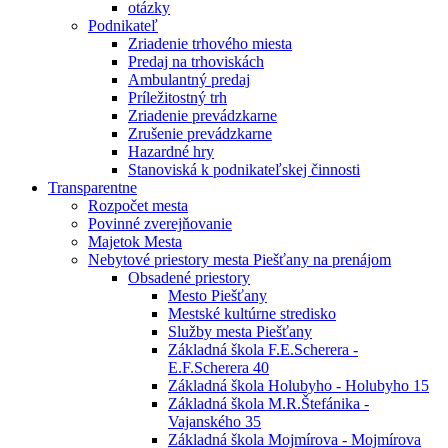
otázky
Podnikateľ
Zriadenie trhového miesta
Predaj na trhoviskách
Ambulantný predaj
Príležitostný trh
Zriadenie prevádzkarne
Zrušenie prevádzkarne
Hazardné hry
Stanoviská k podnikateľskej činnosti
Transparentne
Rozpočet mesta
Povinné zverejňovanie
Majetok Mesta
Nebytové priestory mesta Piešťany na prenájom
Obsadené priestory
Mesto Piešťany
Mestské kultúrne stredisko
Služby mesta Piešťany
Základná škola F.E.Scherera -
E.F.Scherera 40
Základná škola Holubyho - Holubyho 15
Základná škola M.R.Štefánika -
Vajanského 35
Základná škola Mojmírova - Mojmírova