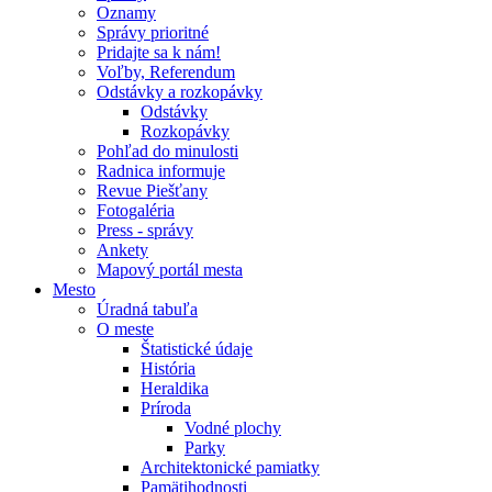
Oznamy
Správy prioritné
Pridajte sa k nám!
Voľby, Referendum
Odstávky a rozkopávky
Odstávky
Rozkopávky
Pohľad do minulosti
Radnica informuje
Revue Piešťany
Fotogaléria
Press - správy
Ankety
Mapový portál mesta
Mesto
Úradná tabuľa
O meste
Štatistické údaje
História
Heraldika
Príroda
Vodné plochy
Parky
Architektonické pamiatky
Pamätihodnosti