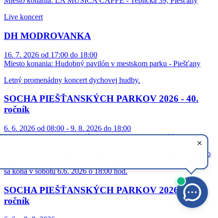
Miesto konania:
LA MUSICA CAFFE - Teplická 39, Piešťany
Live koncert
DH MODROVANKA
16. 7. 2026 od 17:00 do 18:00
Miesto konania:
Hudobný pavilón v mestskom parku - Piešťany
Letný promenádny koncert dychovej hudby.
SOCHA PIEŠŤANSKÝCH PARKOV 2026 - 40.
ročník
6. 6. 2026 od 08:00 - 9. 8. 2026 do 18:00
Miesto konania:
KSC Fontána - Beethovenova 1, Piešťany
Výstava sôch slovenských a českých sochárov v plenéri Mestského
parku a v interiéri Výstavnej sieni KSC Fontána. Vernisáž výstavy
sa koná v sobotu 6.6. 2026 o 18:00 hod.
SOCHA PIEŠŤANSKÝCH PARKOV 2026 - 40.
ročník