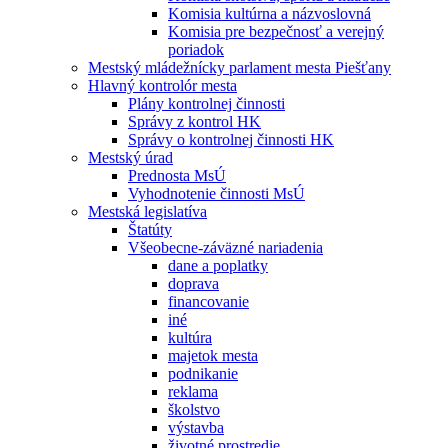
Komisia kultúrna a názvoslovná
Komisia pre bezpečnosť a verejný
poriadok
Mestský mládežnícky parlament mesta Piešťany
Hlavný kontrolór mesta
Plány kontrolnej činnosti
Správy z kontrol HK
Správy o kontrolnej činnosti HK
Mestský úrad
Prednosta MsÚ
Vyhodnotenie činnosti MsÚ
Mestská legislatíva
Štatúty
Všeobecne-záväzné nariadenia
dane a poplatky
doprava
financovanie
iné
kultúra
majetok mesta
podnikanie
reklama
školstvo
výstavba
životné prostredie