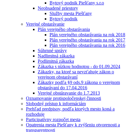
Bytový podnik Piešťany s.r.o
Neobsadené priestory
Služby mesta Piešťany
Bytový podnik
Verejné obstarávanie
Plán verejného obstarávania
Plán verejného obstarávania na rok 2018
Plán verejného obstarávania na rok 2017
Plán verejného obstarávania na rok 2016
Súhrnné správy
Nadlimitná zákazka
Podlimitná zákazka
Zákazka s nízkou hodnotou - do 01.09.2024
Zákazky, na ktoré sa nevzťahuje zákon o
verejnom obstarávaní
Zákazky podľa §9 ods.9 zákona o verejnom
obstarávaní do 17.04.2016
Verejné obstáravanie do 1.7.2013
Oznamovanie protispoločenskej činnosti
Slobodný prístup k informáciám
Prehľad predpisov, podľa ktorých mesto koná a
rozhoduje
Participatívny rozpočet mesta
Opatrenia mesta Piešťany k zvýšeniu otvorenosti a
transparentnosti