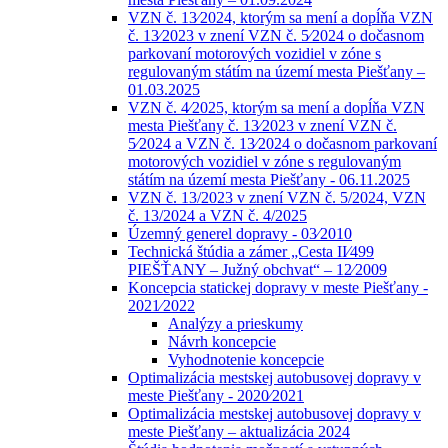
VZN č. 13⁄2024, ktorým sa mení a dopĺňa VZN
č. 13⁄2023 v znení VZN č. 5⁄2024 o dočasnom
parkovaní motorových vozidiel v zóne s
regulovaným státím na území mesta Piešťany –
01.03.2025
VZN č. 4⁄2025, ktorým sa mení a dopĺňa VZN
mesta Piešťany č. 13⁄2023 v znení VZN č.
5⁄2024 a VZN č. 13⁄2024 o dočasnom parkovaní
motorových vozidiel v zóne s regulovaným
státím na území mesta Piešťany - 06.11.2025
VZN č. 13/2023 v znení VZN č. 5/2024, VZN
č. 13/2024 a VZN č. 4/2025
Územný generel dopravy - 03⁄2010
Technická štúdia a zámer „Cesta II⁄499
PIEŠŤANY – Južný obchvat“ – 12⁄2009
Koncepcia statickej dopravy v meste Piešťany -
2021⁄2022
Analýzy a prieskumy
Návrh koncepcie
Vyhodnotenie koncepcie
Optimalizácia mestskej autobusovej dopravy v
meste Piešťany - 2020⁄2021
Optimalizácia mestskej autobusovej dopravy v
meste Piešťany – aktualizácia 2024