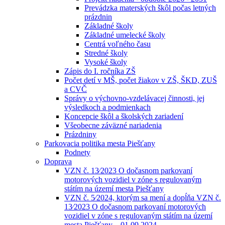
Prevádzka materských škôl počas letných
prázdnin
Základné školy
Základné umelecké školy
Centrá voľného času
Stredné školy
Vysoké školy
Zápis do I. ročníka ZŠ
Počet detí v MŠ, počet žiakov v ZŠ, ŠKD, ZUŠ
a CVČ
Správy o výchovno-vzdelávacej činnosti, jej
výsledkoch a podmienkach
Koncepcie škôl a školských zariadení
Všeobecne záväzné nariadenia
Prázdniny
Parkovacia politika mesta Piešťany
Podnety
Doprava
VZN č. 13⁄2023 O dočasnom parkovaní
motorových vozidiel v zóne s regulovaným
státím na území mesta Piešťany
VZN č. 5⁄2024, ktorým sa mení a dopĺňa VZN č.
13⁄2023 O dočasnom parkovaní motorových
vozidiel v zóne s regulovaným státím na území
mesta Piešťany – 01.09.2024