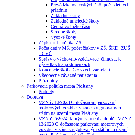
Prevádzka materských škôl počas letných
prázdnin
Základné školy
Základné umelecké školy
Centrá voľného času
Stredné školy
Vysoké školy
Zápis do I. ročníka ZŠ
Počet detí v MŠ, počet žiakov v ZŠ, ŠKD, ZUŠ
a CVČ
Správy o výchovno-vzdelávacej činnosti, jej
výsledkoch a podmienkach
Koncepcie škôl a školských zariadení
Všeobecne záväzné nariadenia
Prázdniny
Parkovacia politika mesta Piešťany
Podnety
Doprava
VZN č. 13⁄2023 O dočasnom parkovaní
motorových vozidiel v zóne s regulovaným
státím na území mesta Piešťany
VZN č. 5⁄2024, ktorým sa mení a dopĺňa VZN č.
13⁄2023 O dočasnom parkovaní motorových
vozidiel v zóne s regulovaným státím na území
mesta Piešťany – 01.09.2024