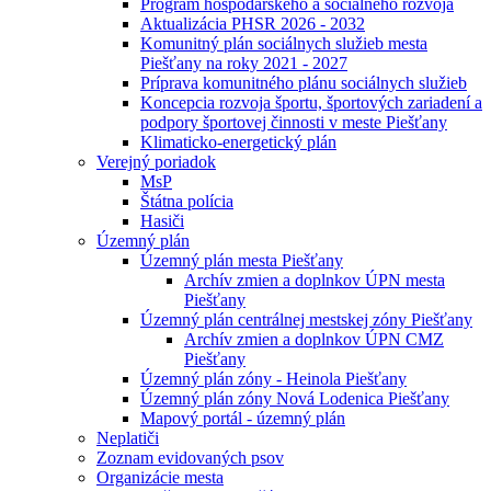
Program hospodárskeho a sociálneho rozvoja
Aktualizácia PHSR 2026 - 2032
Komunitný plán sociálnych služieb mesta
Piešťany na roky 2021 - 2027
Príprava komunitného plánu sociálnych služieb
Koncepcia rozvoja športu, športových zariadení a
podpory športovej činnosti v meste Piešťany
Klimaticko-energetický plán
Verejný poriadok
MsP
Štátna polícia
Hasiči
Územný plán
Územný plán mesta Piešťany
Archív zmien a doplnkov ÚPN mesta
Piešťany
Územný plán centrálnej mestskej zóny Piešťany
Archív zmien a doplnkov ÚPN CMZ
Piešťany
Územný plán zóny - Heinola Piešťany
Územný plán zóny Nová Lodenica Piešťany
Mapový portál - územný plán
Neplatiči
Zoznam evidovaných psov
Organizácie mesta