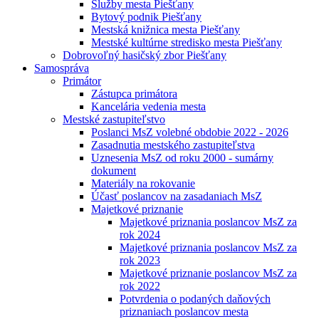
Služby mesta Piešťany
Bytový podnik Piešťany
Mestská knižnica mesta Piešťany
Mestské kultúrne stredisko mesta Piešťany
Dobrovoľný hasičský zbor Piešťany
Samospráva
Primátor
Zástupca primátora
Kancelária vedenia mesta
Mestské zastupiteľstvo
Poslanci MsZ volebné obdobie 2022 - 2026
Zasadnutia mestského zastupiteľstva
Uznesenia MsZ od roku 2000 - sumárny
dokument
Materiály na rokovanie
Účasť poslancov na zasadaniach MsZ
Majetkové priznanie
Majetkové priznania poslancov MsZ za
rok 2024
Majetkové priznania poslancov MsZ za
rok 2023
Majetkové priznanie poslancov MsZ za
rok 2022
Potvrdenia o podaných daňových
priznaniach poslancov mesta