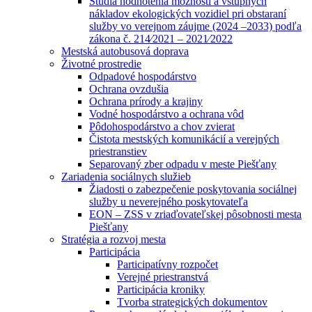
Štúdia hodnotenia možností a vstupných
nákladov ekologických vozidiel pri obstaraní
služby vo verejnom záujme (2024 –2033) podľa
zákona č. 214⁄2021 – 2021⁄2022
Mestská autobusová doprava
Životné prostredie
Odpadové hospodárstvo
Ochrana ovzdušia
Ochrana prírody a krajiny
Vodné hospodárstvo a ochrana vôd
Pôdohospodárstvo a chov zvierat
Čistota mestských komunikácií a verejných
priestranstiev
Separovaný zber odpadu v meste Piešťany
Zariadenia sociálnych služieb
Žiadosti o zabezpečenie poskytovania sociálnej
služby u neverejného poskytovateľa
EON – ZSS v zriaďovateľskej pôsobnosti mesta
Piešťany
Stratégia a rozvoj mesta
Participácia
Participatívny rozpočet
Verejné priestranstvá
Participácia kroniky
Tvorba strategických dokumentov