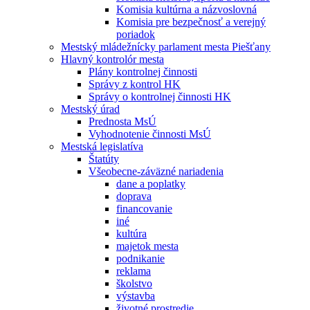
Komisia kultúrna a názvoslovná
Komisia pre bezpečnosť a verejný
poriadok
Mestský mládežnícky parlament mesta Piešťany
Hlavný kontrolór mesta
Plány kontrolnej činnosti
Správy z kontrol HK
Správy o kontrolnej činnosti HK
Mestský úrad
Prednosta MsÚ
Vyhodnotenie činnosti MsÚ
Mestská legislatíva
Štatúty
Všeobecne-záväzné nariadenia
dane a poplatky
doprava
financovanie
iné
kultúra
majetok mesta
podnikanie
reklama
školstvo
výstavba
životné prostredie