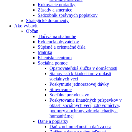
Rokovacie poriadky
Zásady a smernice
Sadzobník správnych poplatkov
Strategické dokumenty
Ako vybaviť
Občan
Tlačivá na stiahnutie
Evidencia obyvateľov
Súpisné a orientačné čísla
Matrika
Klientske centrum
Sociálna pomoc
Opatrovateľská služba v domácnosti
Stanoviská k žiadostiam v oblasti
sociálnych vecí
Poskytnutie jednorazovej dávky
Stravovanie
Sociálne poradenstvo
Poskytovanie finančných príspevkov v
oblasti sociálnych vecí, zdravotníctva,
podpory a ochrany zdravia, charity a
humanitárnej
Dane a poplatky
Daň z nehnuteľností a daň za psa
Zníženie dane z nehnuteľnosti