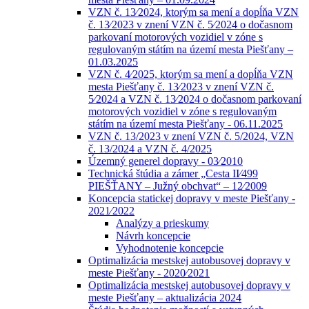
VZN č. 13⁄2024, ktorým sa mení a dopĺňa VZN
č. 13⁄2023 v znení VZN č. 5⁄2024 o dočasnom
parkovaní motorových vozidiel v zóne s
regulovaným státím na území mesta Piešťany –
01.03.2025
VZN č. 4⁄2025, ktorým sa mení a dopĺňa VZN
mesta Piešťany č. 13⁄2023 v znení VZN č.
5⁄2024 a VZN č. 13⁄2024 o dočasnom parkovaní
motorových vozidiel v zóne s regulovaným
státím na území mesta Piešťany - 06.11.2025
VZN č. 13/2023 v znení VZN č. 5/2024, VZN
č. 13/2024 a VZN č. 4/2025
Územný generel dopravy - 03⁄2010
Technická štúdia a zámer „Cesta II⁄499
PIEŠŤANY – Južný obchvat“ – 12⁄2009
Koncepcia statickej dopravy v meste Piešťany -
2021⁄2022
Analýzy a prieskumy
Návrh koncepcie
Vyhodnotenie koncepcie
Optimalizácia mestskej autobusovej dopravy v
meste Piešťany - 2020⁄2021
Optimalizácia mestskej autobusovej dopravy v
meste Piešťany – aktualizácia 2024