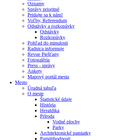
Oznamy
Správy prioritné
Pridajte sa k nám!
Voľby, Referendum
Odstávky a rozkopávky
Odstávky
Rozkopávky
Pohľad do minulosti
Radnica informuje
Revue Piešťany
Fotogaléria
Press - správy
Ankety
Mapový portál mesta
Mesto
Úradná tabuľa
O meste
Štatistické údaje
História
Heraldika
Príroda
Vodné plochy
Parky
Architektonické pamiatky
Pamätihodnosti