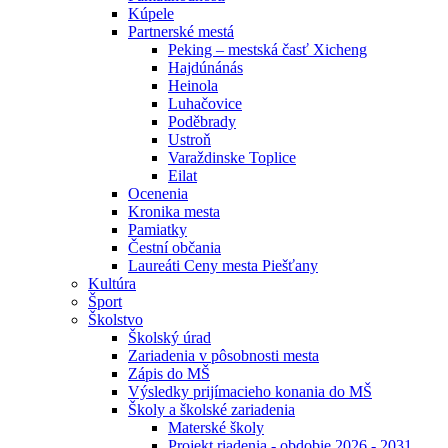
Kúpele
Partnerské mestá
Peking – mestská časť Xicheng
Hajdúnánás
Heinola
Luhačovice
Poděbrady
Ustroň
Varaždinske Toplice
Eilat
Ocenenia
Kronika mesta
Pamiatky
Čestní občania
Laureáti Ceny mesta Piešťany
Kultúra
Šport
Školstvo
Školský úrad
Zariadenia v pôsobnosti mesta
Zápis do MŠ
Výsledky prijímacieho konania do MŠ
Školy a školské zariadenia
Materské školy
Projekt riadenia - obdobie 2026 - 2031