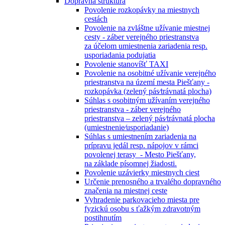
Dopravná štruktúra
Povolenie rozkopávky na miestnych
cestách
Povolenie na zvláštne užívanie miestnej
cesty - záber verejného priestranstva
za účelom umiestnenia zariadenia resp.
usporiadania podujatia
Povolenie stanovíšť TAXI
Povolenie na osobitné užívanie verejného
priestranstva na území mesta Piešťany -
rozkopávka (zelený pás⁄trávnatá plocha)
Súhlas s osobitným užívaním verejného
priestranstva - záber verejného
priestranstva – zelený pás⁄trávnatá plocha
(umiestnenie⁄usporiadanie)
Súhlas s umiestnením zariadenia na
prípravu jedál resp. nápojov v rámci
povolenej terasy - Mesto Piešťany,
na základe písomnej žiadosti.
Povolenie uzávierky miestnych ciest
Určenie prenosného a trvalého dopravného
značenia na miestnej ceste
Vyhradenie parkovacieho miesta pre
fyzickú osobu s ťažkým zdravotným
postihnutím