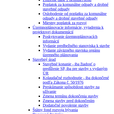
Poplatok za komunálne odpady a drobné
stavebné odpady
Oslobodenie od poplatku za komunálne
odpady a drobné stavebné odpady
Miestny poplatok za rozvoj
Územnoplánovacie informácie, vyjadrenia k
projektovej dokumentácií
Poskytovanie územnoplánovacích
informácií
Vydanie predbežného stanoviska k stavbe
Vydanie záväzného staviska orgánu
územného plánovania
Stavebný úrad
Stavebné konanie - iba žiadosť o
predĺženie SP, iba pre stavby s vydaným
ÚR
Kolaudačné rozhodnutie - iba dokončené
podľa Zákona č. 50⁄1976
Preskúmanie spôsobilosti stavby na
užívanie
Zmena termínu dokončenia stavby
Zmena stavby pred dokončením
Dodatočné povolenie stavby
Štátny fond rozvoja bývania