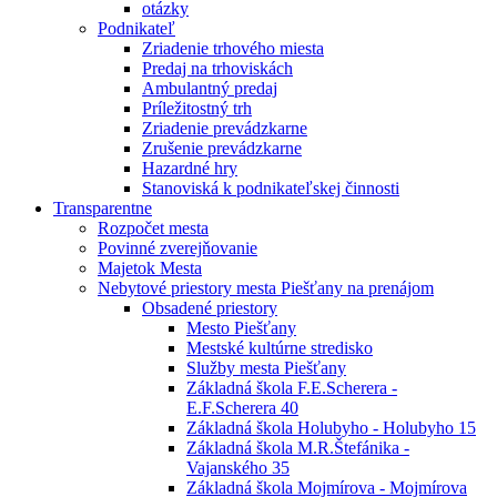
otázky
Podnikateľ
Zriadenie trhového miesta
Predaj na trhoviskách
Ambulantný predaj
Príležitostný trh
Zriadenie prevádzkarne
Zrušenie prevádzkarne
Hazardné hry
Stanoviská k podnikateľskej činnosti
Transparentne
Rozpočet mesta
Povinné zverejňovanie
Majetok Mesta
Nebytové priestory mesta Piešťany na prenájom
Obsadené priestory
Mesto Piešťany
Mestské kultúrne stredisko
Služby mesta Piešťany
Základná škola F.E.Scherera -
E.F.Scherera 40
Základná škola Holubyho - Holubyho 15
Základná škola M.R.Štefánika -
Vajanského 35
Základná škola Mojmírova - Mojmírova