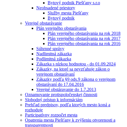
Bytový podnik Piešťany s.r.o
Neobsadené priestory
Služby mesta Piešťany
Bytový podnik
Verejné obstarávanie
Plán verejného obstarávania
Plán verejného obstarávania na rok 2018
Plán verejného obstarávania na rok 2017
Plán verejného obstarávania na rok 2016
Súhrnné správy
Nadlimitná zákazka
Podlimitná zákazka
Zákazka s nízkou hodnotou - do 01.09.2024
Zákazky, na ktoré sa nevzťahuje zákon o
verejnom obstarávaní
Zákazky podľa §9 ods.9 zákona o verejnom
obstarávaní do 17.04.2016
Verejné obstáravanie do 1.7.2013
Oznamovanie protispoločenskej činnosti
Slobodný prístup k informáciám
Prehľad predpisov, podľa ktorých mesto koná a
rozhoduje
Participatívny rozpočet mesta
Opatrenia mesta Piešťany k zvýšeniu otvorenosti a
transparentnosti