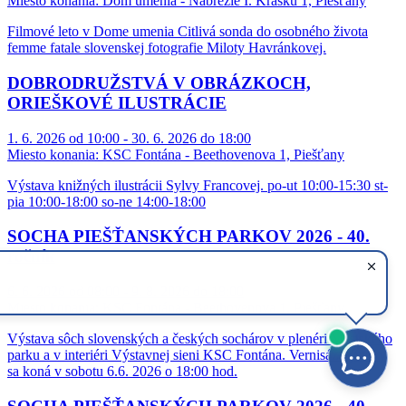
Miesto konania:
Dom umenia - Nábrežie I. Krasku 1, Piešťany
Filmové leto v Dome umenia Citlivá sonda do osobného života
femme fatale slovenskej fotografie Miloty Havránkovej.
DOBRODRUŽSTVÁ V OBRÁZKOCH,
ORIEŠKOVÉ ILUSTRÁCIE
1. 6. 2026 od 10:00 - 30. 6. 2026 do 18:00
Miesto konania:
KSC Fontána - Beethovenova 1, Piešťany
Výstava knižných ilustrácii Sylvy Francovej. po-ut 10:00-15:30 st-
pia 10:00-18:00 so-ne 14:00-18:00
SOCHA PIEŠŤANSKÝCH PARKOV 2026 - 40.
ročník
6. 6. 2026 od 08:00 - 9. 8. 2026 do 18:00
Miesto konania:
KSC Fontána - Beethovenova 1, Piešťany
Výstava sôch slovenských a českých sochárov v plenéri Mestského
parku a v interiéri Výstavnej sieni KSC Fontána. Vernisáž výstavy
sa koná v sobotu 6.6. 2026 o 18:00 hod.