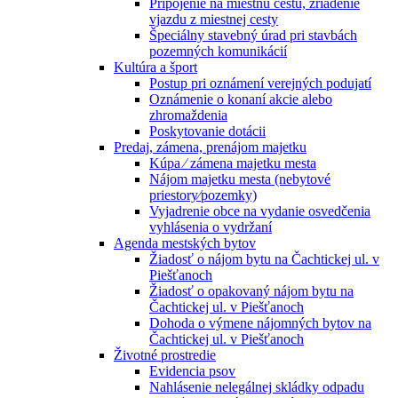
Pripojenie na miestnu cestu, zriadenie
vjazdu z miestnej cesty
Špeciálny stavebný úrad pri stavbách
pozemných komunikácií
Kultúra a šport
Postup pri oznámení verejných podujatí
Oznámenie o konaní akcie alebo
zhromaždenia
Poskytovanie dotácii
Predaj, zámena, prenájom majetku
Kúpa ⁄ zámena majetku mesta
Nájom majetku mesta (nebytové
priestory⁄pozemky)
Vyjadrenie obce na vydanie osvedčenia
vyhlásenia o vydržaní
Agenda mestských bytov
Žiadosť o nájom bytu na Čachtickej ul. v
Piešťanoch
Žiadosť o opakovaný nájom bytu na
Čachtickej ul. v Piešťanoch
Dohoda o výmene nájomných bytov na
Čachtickej ul. v Piešťanoch
Životné prostredie
Evidencia psov
Nahlásenie nelegálnej skládky odpadu