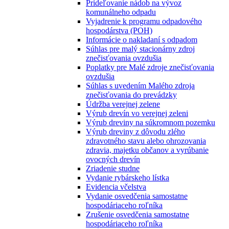
Prideľovanie nádob na vývoz
komunálneho odpadu
Vyjadrenie k programu odpadového
hospodárstva (POH)
Informácie o nakladaní s odpadom
Súhlas pre malý stacionárny zdroj
znečisťovania ovzdušia
Poplatky pre Malé zdroje znečisťovania
ovzdušia
Súhlas s uvedením Malého zdroja
znečisťovania do prevádzky
Údržba verejnej zelene
Výrub drevín vo verejnej zeleni
Výrub dreviny na súkromnom pozemku
Výrub dreviny z dôvodu zlého
zdravotného stavu alebo ohrozovania
zdravia, majetku občanov a vyrúbanie
ovocných drevín
Zriadenie studne
Vydanie rybárskeho lístka
Evidencia včelstva
Vydanie osvedčenia samostatne
hospodáriaceho roľníka
Zrušenie osvedčenia samostatne
hospodáriaceho roľníka