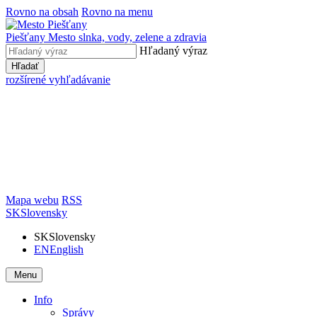
Rovno na obsah
Rovno na menu
Piešťany
Mesto slnka, vody, zelene a zdravia
Hľadaný výraz
Hľadať
rozšírené vyhľadávanie
Mapa webu
RSS
SK
Slovensky
SK
Slovensky
EN
English
Menu
Info
Správy