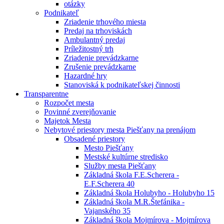
otázky
Podnikateľ
Zriadenie trhového miesta
Predaj na trhoviskách
Ambulantný predaj
Príležitostný trh
Zriadenie prevádzkarne
Zrušenie prevádzkarne
Hazardné hry
Stanoviská k podnikateľskej činnosti
Transparentne
Rozpočet mesta
Povinné zverejňovanie
Majetok Mesta
Nebytové priestory mesta Piešťany na prenájom
Obsadené priestory
Mesto Piešťany
Mestské kultúrne stredisko
Služby mesta Piešťany
Základná škola F.E.Scherera -
E.F.Scherera 40
Základná škola Holubyho - Holubyho 15
Základná škola M.R.Štefánika -
Vajanského 35
Základná škola Mojmírova - Mojmírova