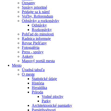
Oznamy
Správy prioritné
Pridajte sa k nám!
Voľby, Referendum
Odstávky a rozkopávky
Odstávky
Rozkopávky
Pohľad do minulosti
Radnica informuje
Revue Piešťany
Fotogaléria
Press - správy
Ankety
Mapový portál mesta
Mesto
Úradná tabuľa
O meste
Štatistické údaje
História
Heraldika
Príroda
Vodné plochy
Parky
Architektonické pamiatky
Pamätihodnosti