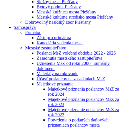
Služby mesta Piešťany
Bytový podnik Piešťany
Mestská knižnica mesta Piešťany
Mestské kultúrne stredisko mesta Piešťany
Dobrovoľný hasičský zbor Piešťany
Samospráva
Primátor
Zástupca primátora
Kancelária vedenia mesta
Mestské zastupiteľstvo
Poslanci MsZ volebné obdobie 2022 - 2026
Zasadnutia mestského zastupiteľstva
Uznesenia MsZ od roku 2000 - sumárny
dokument
Materiály na rokovanie
Účasť poslancov na zasadaniach MsZ
Majetkové priznanie
Majetkové priznania poslancov MsZ za
rok 2024
Majetkové priznania poslancov MsZ za
rok 2023
Majetkové priznanie poslancov MsZ za
rok 2022
Potvrdenia o podaných daňových
priznaniach poslancov mesta