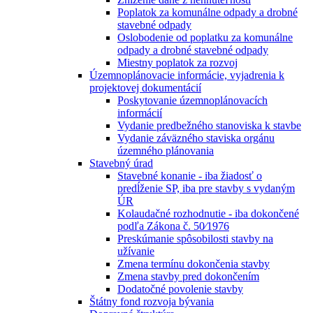
Poplatok za komunálne odpady a drobné
stavebné odpady
Oslobodenie od poplatku za komunálne
odpady a drobné stavebné odpady
Miestny poplatok za rozvoj
Územnoplánovacie informácie, vyjadrenia k
projektovej dokumentácií
Poskytovanie územnoplánovacích
informácií
Vydanie predbežného stanoviska k stavbe
Vydanie záväzného staviska orgánu
územného plánovania
Stavebný úrad
Stavebné konanie - iba žiadosť o
predĺženie SP, iba pre stavby s vydaným
ÚR
Kolaudačné rozhodnutie - iba dokončené
podľa Zákona č. 50⁄1976
Preskúmanie spôsobilosti stavby na
užívanie
Zmena termínu dokončenia stavby
Zmena stavby pred dokončením
Dodatočné povolenie stavby
Štátny fond rozvoja bývania