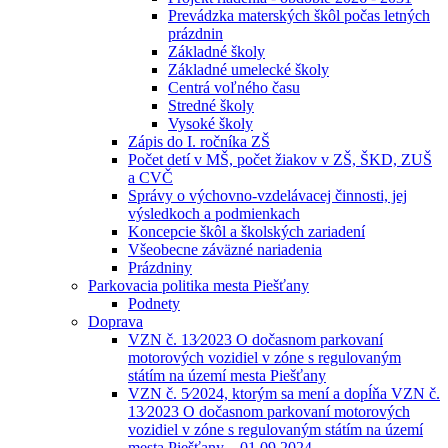
Prevádzka materských škôl počas letných
prázdnin
Základné školy
Základné umelecké školy
Centrá voľného času
Stredné školy
Vysoké školy
Zápis do I. ročníka ZŠ
Počet detí v MŠ, počet žiakov v ZŠ, ŠKD, ZUŠ
a CVČ
Správy o výchovno-vzdelávacej činnosti, jej
výsledkoch a podmienkach
Koncepcie škôl a školských zariadení
Všeobecne záväzné nariadenia
Prázdniny
Parkovacia politika mesta Piešťany
Podnety
Doprava
VZN č. 13⁄2023 O dočasnom parkovaní
motorových vozidiel v zóne s regulovaným
státím na území mesta Piešťany
VZN č. 5⁄2024, ktorým sa mení a dopĺňa VZN č.
13⁄2023 O dočasnom parkovaní motorových
vozidiel v zóne s regulovaným státím na území
mesta Piešťany – 01.09.2024