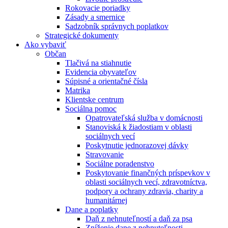
Rokovacie poriadky
Zásady a smernice
Sadzobník správnych poplatkov
Strategické dokumenty
Ako vybaviť
Občan
Tlačivá na stiahnutie
Evidencia obyvateľov
Súpisné a orientačné čísla
Matrika
Klientske centrum
Sociálna pomoc
Opatrovateľská služba v domácnosti
Stanoviská k žiadostiam v oblasti
sociálnych vecí
Poskytnutie jednorazovej dávky
Stravovanie
Sociálne poradenstvo
Poskytovanie finančných príspevkov v
oblasti sociálnych vecí, zdravotníctva,
podpory a ochrany zdravia, charity a
humanitárnej
Dane a poplatky
Daň z nehnuteľností a daň za psa
Zníženie dane z nehnuteľnosti