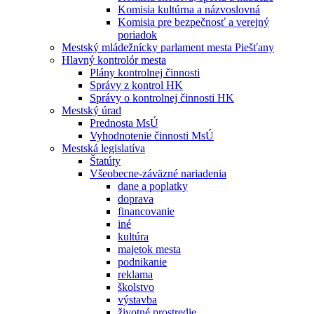
Komisia kultúrna a názvoslovná
Komisia pre bezpečnosť a verejný
poriadok
Mestský mládežnícky parlament mesta Piešťany
Hlavný kontrolór mesta
Plány kontrolnej činnosti
Správy z kontrol HK
Správy o kontrolnej činnosti HK
Mestský úrad
Prednosta MsÚ
Vyhodnotenie činnosti MsÚ
Mestská legislatíva
Štatúty
Všeobecne-záväzné nariadenia
dane a poplatky
doprava
financovanie
iné
kultúra
majetok mesta
podnikanie
reklama
školstvo
výstavba
životné prostredie