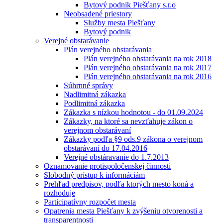
Bytový podnik Piešťany s.r.o
Neobsadené priestory
Služby mesta Piešťany
Bytový podnik
Verejné obstarávanie
Plán verejného obstarávania
Plán verejného obstarávania na rok 2018
Plán verejného obstarávania na rok 2017
Plán verejného obstarávania na rok 2016
Súhrnné správy
Nadlimitná zákazka
Podlimitná zákazka
Zákazka s nízkou hodnotou - do 01.09.2024
Zákazky, na ktoré sa nevzťahuje zákon o
verejnom obstarávaní
Zákazky podľa §9 ods.9 zákona o verejnom
obstarávaní do 17.04.2016
Verejné obstáravanie do 1.7.2013
Oznamovanie protispoločenskej činnosti
Slobodný prístup k informáciám
Prehľad predpisov, podľa ktorých mesto koná a
rozhoduje
Participatívny rozpočet mesta
Opatrenia mesta Piešťany k zvýšeniu otvorenosti a
transparentnosti