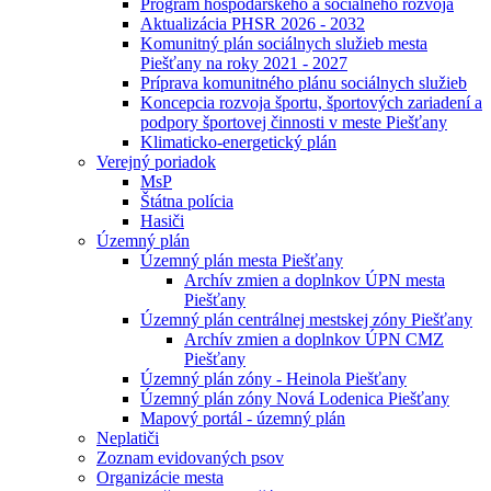
Program hospodárskeho a sociálneho rozvoja
Aktualizácia PHSR 2026 - 2032
Komunitný plán sociálnych služieb mesta
Piešťany na roky 2021 - 2027
Príprava komunitného plánu sociálnych služieb
Koncepcia rozvoja športu, športových zariadení a
podpory športovej činnosti v meste Piešťany
Klimaticko-energetický plán
Verejný poriadok
MsP
Štátna polícia
Hasiči
Územný plán
Územný plán mesta Piešťany
Archív zmien a doplnkov ÚPN mesta
Piešťany
Územný plán centrálnej mestskej zóny Piešťany
Archív zmien a doplnkov ÚPN CMZ
Piešťany
Územný plán zóny - Heinola Piešťany
Územný plán zóny Nová Lodenica Piešťany
Mapový portál - územný plán
Neplatiči
Zoznam evidovaných psov
Organizácie mesta