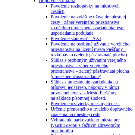
Dopravná štruktúra
Povolenie rozkopávky na miestnych
cestách
Povolenie na zvláštne užívanie miestnej
cesty - záber verejného priestranstva
za účelom umiestnenia zariadenia resp.
usporiadania podujatia
Povolenie stanovíšť TAXI
Povolenie na osobitné užívanie verejného
priestranstva na území mesta Piešťany -
rozkopávka (zelený pás⁄trávnatá plocha)
Súhlas s osobitným užívaním verejného
priestranstva - záber verejného
priestranstva – zelený pás⁄trávnatá plocha
(umiestnenie⁄usporiadanie)
Súhlas s umiestnením zariadenia na
prípravu jedál resp. nápojov v rámci
povolenej terasy - Mesto Piešťany,
na základe písomnej žiadosti.
Povolenie uzávierky miestnych ciest
Určenie prenosného a trvalého dopravného
značenia na miestnej ceste
Vyhradenie parkovacieho miesta pre
fyzickú osobu s ťažkým zdravotným
postihnutím