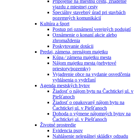
Pripojenie na miestnu cestu, zriadenie
vjazdu z miestnej cesty
Špeciálny stavebný úrad pri stavbách
pozemných komunikácií
Kultúra a šport
Postup pri oznámení verejných podujatí
Oznámenie o konaní akcie alebo
zhromaždenia
Poskytovanie dotácii
Predaj, zámena, prenájom majetku
Kúpa ⁄ zámena majetku mesta
Nájom majetku mesta (nebytové
priestory⁄pozemky)
Vyjadrenie obce na vydanie osvedčenia
vyhlásenia o vydržaní
Agenda mestských bytov
Žiadosť o nájom bytu na Čachtickej ul. v
Piešťanoch
Žiadosť o opakovaný nájom bytu na
Čachtickej ul. v Piešťanoch
Dohoda o výmene nájomných bytov na
Čachtickej ul. v Piešťanoch
Životné prostredie
Evidencia psov
Nahlásenie nelegálnej skládky odpadu