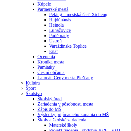
Kúpele
Partnerské mestá
Peking – mestská časť Xicheng
Hajdúnánás
Heinola
Luhačovice
Poděbrady
Ustroň
Varaždinske Toplice
Eilat
Ocenenia
Kronika mesta
Pamiatky
Čestní občania
Laureáti Ceny mesta Piešťany
Kultúra
Šport
Školstvo
Školský úrad
Zariadenia v pôsobnosti mesta
Zápis do MŠ
Výsledky prijímacieho konania do MŠ
Školy a školské zariadenia
Materské školy
Projekt riadenia - obdobie 2026 - 2031