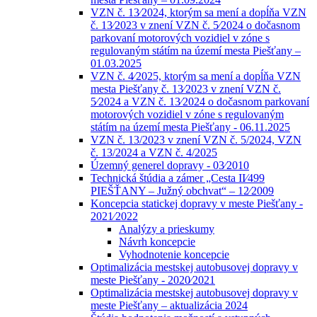
VZN č. 13⁄2024, ktorým sa mení a dopĺňa VZN
č. 13⁄2023 v znení VZN č. 5⁄2024 o dočasnom
parkovaní motorových vozidiel v zóne s
regulovaným státím na území mesta Piešťany –
01.03.2025
VZN č. 4⁄2025, ktorým sa mení a dopĺňa VZN
mesta Piešťany č. 13⁄2023 v znení VZN č.
5⁄2024 a VZN č. 13⁄2024 o dočasnom parkovaní
motorových vozidiel v zóne s regulovaným
státím na území mesta Piešťany - 06.11.2025
VZN č. 13/2023 v znení VZN č. 5/2024, VZN
č. 13/2024 a VZN č. 4/2025
Územný generel dopravy - 03⁄2010
Technická štúdia a zámer „Cesta II⁄499
PIEŠŤANY – Južný obchvat“ – 12⁄2009
Koncepcia statickej dopravy v meste Piešťany -
2021⁄2022
Analýzy a prieskumy
Návrh koncepcie
Vyhodnotenie koncepcie
Optimalizácia mestskej autobusovej dopravy v
meste Piešťany - 2020⁄2021
Optimalizácia mestskej autobusovej dopravy v
meste Piešťany – aktualizácia 2024