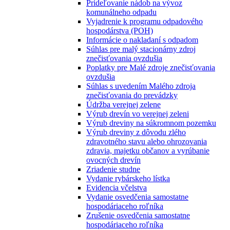
Prideľovanie nádob na vývoz
komunálneho odpadu
Vyjadrenie k programu odpadového
hospodárstva (POH)
Informácie o nakladaní s odpadom
Súhlas pre malý stacionárny zdroj
znečisťovania ovzdušia
Poplatky pre Malé zdroje znečisťovania
ovzdušia
Súhlas s uvedením Malého zdroja
znečisťovania do prevádzky
Údržba verejnej zelene
Výrub drevín vo verejnej zeleni
Výrub dreviny na súkromnom pozemku
Výrub dreviny z dôvodu zlého
zdravotného stavu alebo ohrozovania
zdravia, majetku občanov a vyrúbanie
ovocných drevín
Zriadenie studne
Vydanie rybárskeho lístka
Evidencia včelstva
Vydanie osvedčenia samostatne
hospodáriaceho roľníka
Zrušenie osvedčenia samostatne
hospodáriaceho roľníka