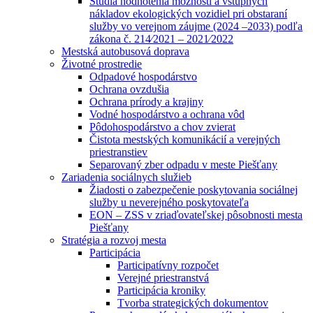
Štúdia hodnotenia možností a vstupných
nákladov ekologických vozidiel pri obstaraní
služby vo verejnom záujme (2024 –2033) podľa
zákona č. 214⁄2021 – 2021⁄2022
Mestská autobusová doprava
Životné prostredie
Odpadové hospodárstvo
Ochrana ovzdušia
Ochrana prírody a krajiny
Vodné hospodárstvo a ochrana vôd
Pôdohospodárstvo a chov zvierat
Čistota mestských komunikácií a verejných
priestranstiev
Separovaný zber odpadu v meste Piešťany
Zariadenia sociálnych služieb
Žiadosti o zabezpečenie poskytovania sociálnej
služby u neverejného poskytovateľa
EON – ZSS v zriaďovateľskej pôsobnosti mesta
Piešťany
Stratégia a rozvoj mesta
Participácia
Participatívny rozpočet
Verejné priestranstvá
Participácia kroniky
Tvorba strategických dokumentov