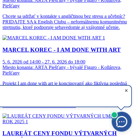
Miesto konania:
ARTA Piešťany - bývalé Figaro - Kollárova,
Piešťany
Chcete sa udržať v kontakte s angličtinou bez stresu a učebníc?
PRIDAJTE SA k English Clubu – neformálnemu komunitnému
stretnutiu, ktoré podporuje sebavedomie aj vzájomné učenie.
MARCEL KOREC - I AM DONE WITH ART
5. 6. 2026 od 14:00 - 27. 6. 2026 do 18:00
Miesto konania:
ARTA Piešťany - bývalé Figaro - Kollárova,
Piešťany
Projekt I am done with art je koncipovaný ako fiktívna posledná
výstava autora Marcela Koreca, ktorého umelecká tvorba vrcholí
momentom vyhorenia a straty viery vo vlastnú prácu. Výstava
otvorená každý štvrtok, piatok a v sobotu od 14:00 do 18:00 až do
27.6.2026. Vernisáž 5.6. o 18:00 hod.
LAUREÁT CENY FONDU VÝTVARNÝCH