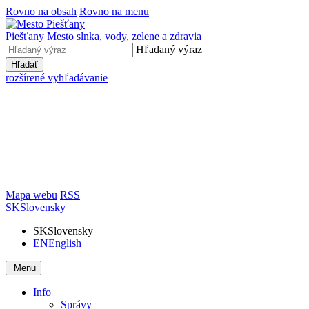
Rovno na obsah
Rovno na menu
Piešťany
Mesto slnka, vody, zelene a zdravia
Hľadaný výraz
Hľadať
rozšírené vyhľadávanie
Mapa webu
RSS
SK
Slovensky
SK
Slovensky
EN
English
Menu
Info
Správy