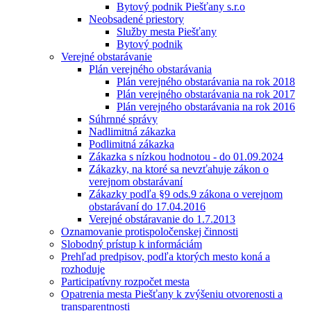
Bytový podnik Piešťany s.r.o
Neobsadené priestory
Služby mesta Piešťany
Bytový podnik
Verejné obstarávanie
Plán verejného obstarávania
Plán verejného obstarávania na rok 2018
Plán verejného obstarávania na rok 2017
Plán verejného obstarávania na rok 2016
Súhrnné správy
Nadlimitná zákazka
Podlimitná zákazka
Zákazka s nízkou hodnotou - do 01.09.2024
Zákazky, na ktoré sa nevzťahuje zákon o
verejnom obstarávaní
Zákazky podľa §9 ods.9 zákona o verejnom
obstarávaní do 17.04.2016
Verejné obstáravanie do 1.7.2013
Oznamovanie protispoločenskej činnosti
Slobodný prístup k informáciám
Prehľad predpisov, podľa ktorých mesto koná a
rozhoduje
Participatívny rozpočet mesta
Opatrenia mesta Piešťany k zvýšeniu otvorenosti a
transparentnosti