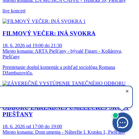
Miesto konania:
LA MUSICA CAFFE - Teplická 39, Piešťany
live koncert
FILMOVÝ VEČER: INÁ SVOKRA
18. 6. 2026 od 19:00 do 21:30
Miesto konania:
ARTA Piešťany - bývalé Figaro - Kollárova,
Piešťany
Premietanie doplní komentár a pohľad sociológa Romana
Džambazoviča.
ZÁVEREČNÉ VYSTÚPENIE TANEČNÉHO
ODBORU ZÁKLADNEJ UMELECKEJ ŠKOLY
PIEŠŤANY
18. 6. 2026 od 17:00 do 19:00
Miesto konania:
Dom umenia - Nábrežie I. Krasku 1, Piešťany