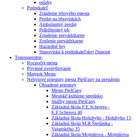
otázky
Podnikateľ
Zriadenie trhového miesta
Predaj na trhoviskách
Ambulantný predaj
Príležitostný trh
Zriadenie prevádzkarne
Zrušenie prevádzkarne
Hazardné hry
Stanoviská k podnikateľskej činnosti
Transparentne
Rozpočet mesta
Povinné zverejňovanie
Majetok Mesta
Nebytové priestory mesta Piešťany na prenájom
Obsadené priestory
Mesto Piešťany
Mestské kultúrne stredisko
Služby mesta Piešťany
Základná škola F.E.Scherera -
E.F.Scherera 40
Základná škola Holubyho - Holubyho 15
Základná škola M.R.Štefánika -
Vajanského 35
Základná škola Mojmírova - Mojmírova