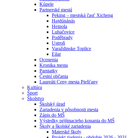
Kúpele
Partnerské mestá
Peking – mestská časť Xicheng
Hajdúnánás
Heinola
Luhačovice
Poděbrady
Ustroň
Varaždinske Toplice
Eilat
Ocenenia
Kronika mesta
Pamiatky
Čestní občania
Laureáti Ceny mesta Piešťany
Kultúra
Šport
Školstvo
Školský úrad
Zariadenia v pôsobnosti mesta
Zápis do MŠ
Výsledky prijímacieho konania do MŠ
Školy a školské zariadenia
Materské školy
Projekt riadenia - obdobie 2026 - 2031