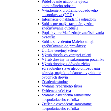
Prideľovanie nádob na vývoz
komunálneho odpadu
Vyjadrenie k programu odpadového
hospodárstva (POH)
Informácie o nakladaní s odpadom
Súhlas pre malý stacionárny zdroj
znečisťovania ovzdušia
Poplatky pre Malé zdroje znečisťovania
ovzdušia
Súhlas s uvedením Malého zdroja
znečisťovania do prevádzky
Údržba verejnej zelene
Výrub drevín vo verejnej zeleni
Výrub dreviny na súkromnom pozemku
Výrub dreviny z dôvodu zlého
zdravotného stavu alebo ohrozovania
zdravia, majetku občanov a vyrúbanie
ovocných drevín
Zriadenie studne
Vydanie rybárskeho lístka
Evidencia včelstva
Vydanie osvedčenia samostatne
hospodáriaceho roľníka
Zrušenie osvedčenia samostatne
hospodáriaceho roľníka