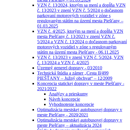
VZN č. 13⁄2024, ktorým sa mení a dopĺňa VZN
č. 13⁄2023 v znení VZN č. 5⁄2024 o dočasnom
parkovaní motorových vozidiel v zóne s
regulovaným státím na území mesta Piešťany –
01.03.2025
VZN č. 4⁄2025, ktorým sa mení a dopĺňa VZN
mesta Piešťany č. 13⁄2023 v znení VZN č.
5⁄2024 a VZN č. 13⁄2024 o dočasnom parkovaní
motorových vozidiel v zóne s regulovaným
státím na území mesta Piešťany - 06.11.2025
VZN č. 13/2023 v znení VZN č. 5/2024, VZN
č. 13/2024 a VZN č. 4/2025
Územný generel dopravy - 03⁄2010
Technická štúdia a zámer „Cesta II⁄499
PIEŠŤANY – Južný obchvat“ – 12⁄2009
Koncepcia statickej dopravy v meste Piešťany -
2021⁄2022
Analýzy a prieskumy
Návrh koncepcie
Vyhodnotenie koncepcie
Optimalizácia mestskej autobusovej dopravy v
meste Piešťany - 2020⁄2021
Optimalizácia mestskej autobusovej dopravy v
meste Piešťany – aktualizácia 2024