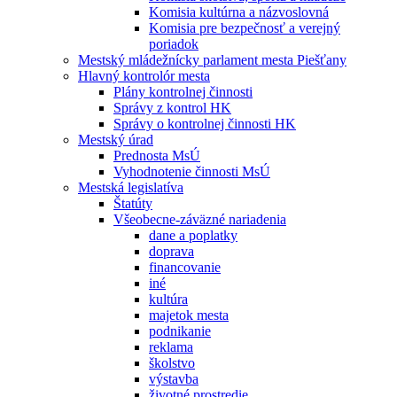
Komisia kultúrna a názvoslovná
Komisia pre bezpečnosť a verejný
poriadok
Mestský mládežnícky parlament mesta Piešťany
Hlavný kontrolór mesta
Plány kontrolnej činnosti
Správy z kontrol HK
Správy o kontrolnej činnosti HK
Mestský úrad
Prednosta MsÚ
Vyhodnotenie činnosti MsÚ
Mestská legislatíva
Štatúty
Všeobecne-záväzné nariadenia
dane a poplatky
doprava
financovanie
iné
kultúra
majetok mesta
podnikanie
reklama
školstvo
výstavba
životné prostredie