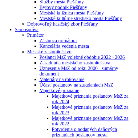
Služby mesta Piešťany
Bytový podnik Piešťany
Mestská knižnica mesta Piešťany
Mestské kultúrne stredisko mesta Piešťany
Dobrovoľný hasičský zbor Piešťany
Samospráva
Primátor
Zástupca primátora
Kancelária vedenia mesta
Mestské zastupiteľstvo
Poslanci MsZ volebné obdobie 2022 - 2026
Zasadnutia mestského zastupiteľstva
Uznesenia MsZ od roku 2000 - sumárny
dokument
Materiály na rokovanie
Účasť poslancov na zasadaniach MsZ
Majetkové priznanie
Majetkové priznania poslancov MsZ za
rok 2024
Majetkové priznania poslancov MsZ za
rok 2023
Majetkové priznanie poslancov MsZ za
rok 2022
Potvrdenia o podaných daňových
priznaniach poslancov mesta