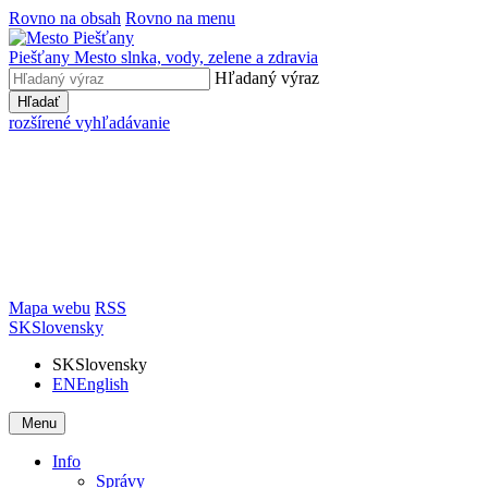
Rovno na obsah
Rovno na menu
Piešťany
Mesto slnka, vody, zelene a zdravia
Hľadaný výraz
Hľadať
rozšírené vyhľadávanie
Mapa webu
RSS
SK
Slovensky
SK
Slovensky
EN
English
Menu
Info
Správy