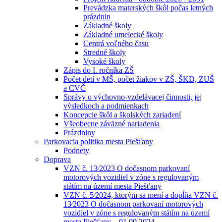
Prevádzka materských škôl počas letných
prázdnin
Základné školy
Základné umelecké školy
Centrá voľného času
Stredné školy
Vysoké školy
Zápis do I. ročníka ZŠ
Počet detí v MŠ, počet žiakov v ZŠ, ŠKD, ZUŠ
a CVČ
Správy o výchovno-vzdelávacej činnosti, jej
výsledkoch a podmienkach
Koncepcie škôl a školských zariadení
Všeobecne záväzné nariadenia
Prázdniny
Parkovacia politika mesta Piešťany
Podnety
Doprava
VZN č. 13⁄2023 O dočasnom parkovaní
motorových vozidiel v zóne s regulovaným
státím na území mesta Piešťany
VZN č. 5⁄2024, ktorým sa mení a dopĺňa VZN č.
13⁄2023 O dočasnom parkovaní motorových
vozidiel v zóne s regulovaným státím na území
mesta Piešťany – 01.09.2024