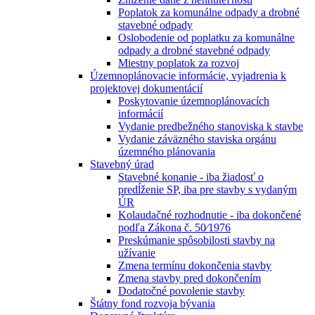
Poplatok za komunálne odpady a drobné
stavebné odpady
Oslobodenie od poplatku za komunálne
odpady a drobné stavebné odpady
Miestny poplatok za rozvoj
Územnoplánovacie informácie, vyjadrenia k
projektovej dokumentácií
Poskytovanie územnoplánovacích
informácií
Vydanie predbežného stanoviska k stavbe
Vydanie záväzného staviska orgánu
územného plánovania
Stavebný úrad
Stavebné konanie - iba žiadosť o
predĺženie SP, iba pre stavby s vydaným
ÚR
Kolaudačné rozhodnutie - iba dokončené
podľa Zákona č. 50⁄1976
Preskúmanie spôsobilosti stavby na
užívanie
Zmena termínu dokončenia stavby
Zmena stavby pred dokončením
Dodatočné povolenie stavby
Štátny fond rozvoja bývania