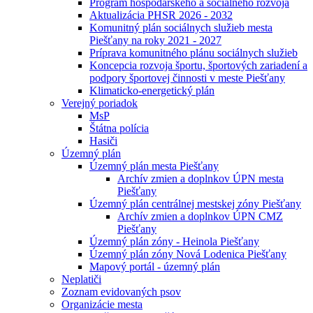
Program hospodárskeho a sociálneho rozvoja
Aktualizácia PHSR 2026 - 2032
Komunitný plán sociálnych služieb mesta
Piešťany na roky 2021 - 2027
Príprava komunitného plánu sociálnych služieb
Koncepcia rozvoja športu, športových zariadení a
podpory športovej činnosti v meste Piešťany
Klimaticko-energetický plán
Verejný poriadok
MsP
Štátna polícia
Hasiči
Územný plán
Územný plán mesta Piešťany
Archív zmien a doplnkov ÚPN mesta
Piešťany
Územný plán centrálnej mestskej zóny Piešťany
Archív zmien a doplnkov ÚPN CMZ
Piešťany
Územný plán zóny - Heinola Piešťany
Územný plán zóny Nová Lodenica Piešťany
Mapový portál - územný plán
Neplatiči
Zoznam evidovaných psov
Organizácie mesta