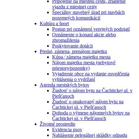
Pripojenie na miestnu cestu, zriadenie
vjazdu z miestnej cesty
Špeciálny stavebný úrad pri stavbách
pozemných komunikácií
Kultúra a šport
Postup pri oznámení verejných podujatí
Oznámenie o konaní akcie alebo
zhromaždenia
Poskytovanie dotácii
Predaj, zámena, prenájom majetku
Kúpa ⁄ zámena majetku mesta
Nájom majetku mesta (nebytové
priestory⁄pozemky)
Vyjadrenie obce na vydanie osvedčenia
vyhlásenia o vydržaní
Agenda mestských bytov
Žiadosť o nájom bytu na Čachtickej ul. v
Piešťanoch
Žiadosť o opakovaný nájom bytu na
Čachtickej ul. v Piešťanoch
Dohoda o výmene nájomných bytov na
Čachtickej ul. v Piešťanoch
Životné prostredie
Evidencia psov
Nahlásenie nelegálnej skládky odpadu