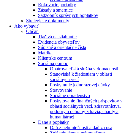
Rokovacie poriadky
Zásady a smernice
Sadzobník správnych poplatkov
Strategické dokumenty
Ako vybaviť
Občan
Tlačivá na stiahnutie
Evidencia obyvateľov
Súpisné a orientačné čísla
Matrika
Klientske centrum
Sociálna pomoc
Opatrovateľská služba v domácnosti
Stanoviská k žiadostiam v oblasti
sociálnych vecí
Poskytnutie jednorazovej dávky
Stravovanie
Sociálne poradenstvo
Poskytovanie finančných príspevkov v
oblasti sociálnych vecí, zdravotníctva,
podpory a ochrany zdravia, charity a
humanitárnej
Dane a poplatky
Daň z nehnuteľností a daň za psa
Zníženie dane z nehnuteľnosti