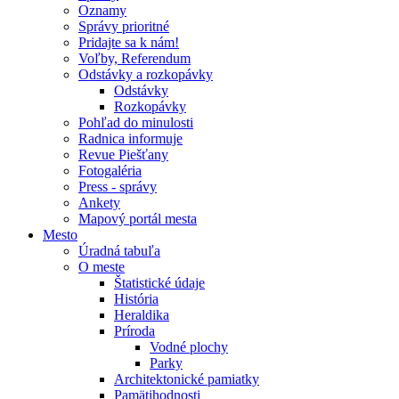
Oznamy
Správy prioritné
Pridajte sa k nám!
Voľby, Referendum
Odstávky a rozkopávky
Odstávky
Rozkopávky
Pohľad do minulosti
Radnica informuje
Revue Piešťany
Fotogaléria
Press - správy
Ankety
Mapový portál mesta
Mesto
Úradná tabuľa
O meste
Štatistické údaje
História
Heraldika
Príroda
Vodné plochy
Parky
Architektonické pamiatky
Pamätihodnosti