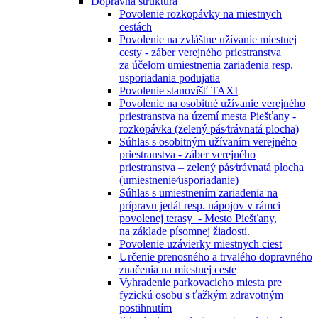
Dopravná štruktúra
Povolenie rozkopávky na miestnych
cestách
Povolenie na zvláštne užívanie miestnej
cesty - záber verejného priestranstva
za účelom umiestnenia zariadenia resp.
usporiadania podujatia
Povolenie stanovíšť TAXI
Povolenie na osobitné užívanie verejného
priestranstva na území mesta Piešťany -
rozkopávka (zelený pás⁄trávnatá plocha)
Súhlas s osobitným užívaním verejného
priestranstva - záber verejného
priestranstva – zelený pás⁄trávnatá plocha
(umiestnenie⁄usporiadanie)
Súhlas s umiestnením zariadenia na
prípravu jedál resp. nápojov v rámci
povolenej terasy - Mesto Piešťany,
na základe písomnej žiadosti.
Povolenie uzávierky miestnych ciest
Určenie prenosného a trvalého dopravného
značenia na miestnej ceste
Vyhradenie parkovacieho miesta pre
fyzickú osobu s ťažkým zdravotným
postihnutím