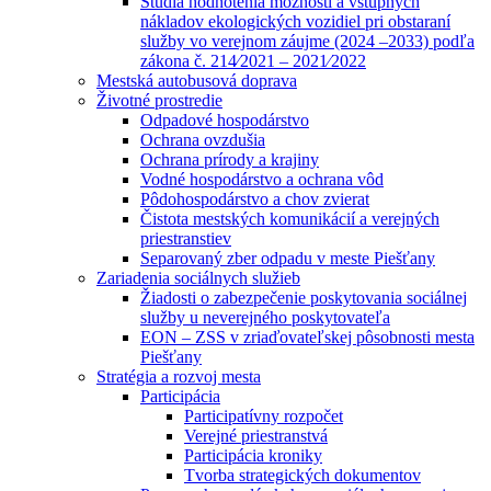
Štúdia hodnotenia možností a vstupných
nákladov ekologických vozidiel pri obstaraní
služby vo verejnom záujme (2024 –2033) podľa
zákona č. 214⁄2021 – 2021⁄2022
Mestská autobusová doprava
Životné prostredie
Odpadové hospodárstvo
Ochrana ovzdušia
Ochrana prírody a krajiny
Vodné hospodárstvo a ochrana vôd
Pôdohospodárstvo a chov zvierat
Čistota mestských komunikácií a verejných
priestranstiev
Separovaný zber odpadu v meste Piešťany
Zariadenia sociálnych služieb
Žiadosti o zabezpečenie poskytovania sociálnej
služby u neverejného poskytovateľa
EON – ZSS v zriaďovateľskej pôsobnosti mesta
Piešťany
Stratégia a rozvoj mesta
Participácia
Participatívny rozpočet
Verejné priestranstvá
Participácia kroniky
Tvorba strategických dokumentov