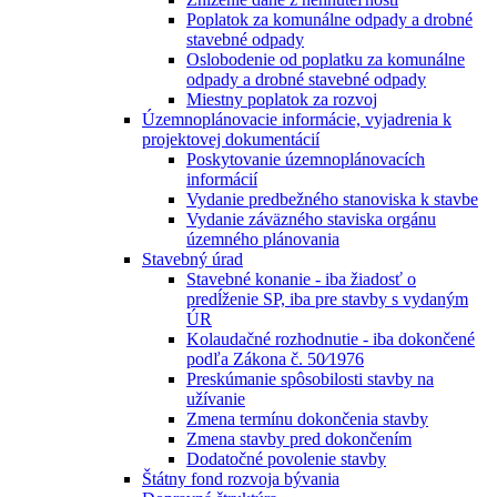
Poplatok za komunálne odpady a drobné
stavebné odpady
Oslobodenie od poplatku za komunálne
odpady a drobné stavebné odpady
Miestny poplatok za rozvoj
Územnoplánovacie informácie, vyjadrenia k
projektovej dokumentácií
Poskytovanie územnoplánovacích
informácií
Vydanie predbežného stanoviska k stavbe
Vydanie záväzného staviska orgánu
územného plánovania
Stavebný úrad
Stavebné konanie - iba žiadosť o
predĺženie SP, iba pre stavby s vydaným
ÚR
Kolaudačné rozhodnutie - iba dokončené
podľa Zákona č. 50⁄1976
Preskúmanie spôsobilosti stavby na
užívanie
Zmena termínu dokončenia stavby
Zmena stavby pred dokončením
Dodatočné povolenie stavby
Štátny fond rozvoja bývania