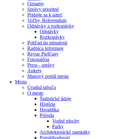
Oznamy
Správy prioritné
Pridajte sa k nám!
Voľby, Referendum
Odstávky a rozkopávky
Odstávky
Rozkopávky
Pohľad do minulosti
Radnica informuje
Revue Piešťany
Fotogaléria
Press - správy
Ankety
Mapový portál mesta
Mesto
Úradná tabuľa
O meste
Štatistické údaje
História
Heraldika
Príroda
Vodné plochy
Parky
Architektonické pamiatky
Pamätihodnosti