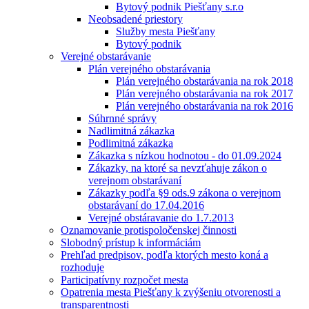
Bytový podnik Piešťany s.r.o
Neobsadené priestory
Služby mesta Piešťany
Bytový podnik
Verejné obstarávanie
Plán verejného obstarávania
Plán verejného obstarávania na rok 2018
Plán verejného obstarávania na rok 2017
Plán verejného obstarávania na rok 2016
Súhrnné správy
Nadlimitná zákazka
Podlimitná zákazka
Zákazka s nízkou hodnotou - do 01.09.2024
Zákazky, na ktoré sa nevzťahuje zákon o
verejnom obstarávaní
Zákazky podľa §9 ods.9 zákona o verejnom
obstarávaní do 17.04.2016
Verejné obstáravanie do 1.7.2013
Oznamovanie protispoločenskej činnosti
Slobodný prístup k informáciám
Prehľad predpisov, podľa ktorých mesto koná a
rozhoduje
Participatívny rozpočet mesta
Opatrenia mesta Piešťany k zvýšeniu otvorenosti a
transparentnosti