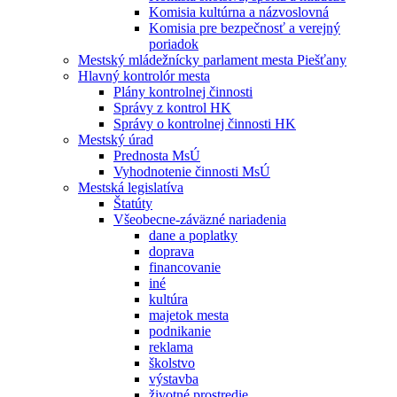
Komisia kultúrna a názvoslovná
Komisia pre bezpečnosť a verejný
poriadok
Mestský mládežnícky parlament mesta Piešťany
Hlavný kontrolór mesta
Plány kontrolnej činnosti
Správy z kontrol HK
Správy o kontrolnej činnosti HK
Mestský úrad
Prednosta MsÚ
Vyhodnotenie činnosti MsÚ
Mestská legislatíva
Štatúty
Všeobecne-záväzné nariadenia
dane a poplatky
doprava
financovanie
iné
kultúra
majetok mesta
podnikanie
reklama
školstvo
výstavba
životné prostredie