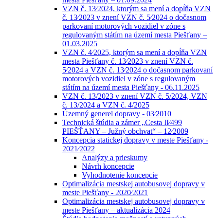
VZN č. 13⁄2024, ktorým sa mení a dopĺňa VZN
č. 13⁄2023 v znení VZN č. 5⁄2024 o dočasnom
parkovaní motorových vozidiel v zóne s
regulovaným státím na území mesta Piešťany –
01.03.2025
VZN č. 4⁄2025, ktorým sa mení a dopĺňa VZN
mesta Piešťany č. 13⁄2023 v znení VZN č.
5⁄2024 a VZN č. 13⁄2024 o dočasnom parkovaní
motorových vozidiel v zóne s regulovaným
státím na území mesta Piešťany - 06.11.2025
VZN č. 13/2023 v znení VZN č. 5/2024, VZN
č. 13/2024 a VZN č. 4/2025
Územný generel dopravy - 03⁄2010
Technická štúdia a zámer „Cesta II⁄499
PIEŠŤANY – Južný obchvat“ – 12⁄2009
Koncepcia statickej dopravy v meste Piešťany -
2021⁄2022
Analýzy a prieskumy
Návrh koncepcie
Vyhodnotenie koncepcie
Optimalizácia mestskej autobusovej dopravy v
meste Piešťany - 2020⁄2021
Optimalizácia mestskej autobusovej dopravy v
meste Piešťany – aktualizácia 2024