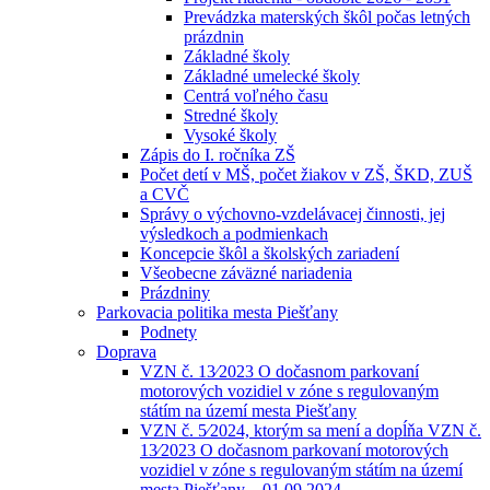
Prevádzka materských škôl počas letných
prázdnin
Základné školy
Základné umelecké školy
Centrá voľného času
Stredné školy
Vysoké školy
Zápis do I. ročníka ZŠ
Počet detí v MŠ, počet žiakov v ZŠ, ŠKD, ZUŠ
a CVČ
Správy o výchovno-vzdelávacej činnosti, jej
výsledkoch a podmienkach
Koncepcie škôl a školských zariadení
Všeobecne záväzné nariadenia
Prázdniny
Parkovacia politika mesta Piešťany
Podnety
Doprava
VZN č. 13⁄2023 O dočasnom parkovaní
motorových vozidiel v zóne s regulovaným
státím na území mesta Piešťany
VZN č. 5⁄2024, ktorým sa mení a dopĺňa VZN č.
13⁄2023 O dočasnom parkovaní motorových
vozidiel v zóne s regulovaným státím na území
mesta Piešťany – 01.09.2024