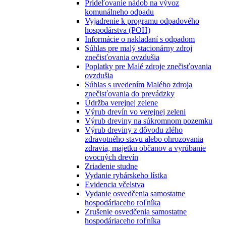
Prideľovanie nádob na vývoz
komunálneho odpadu
Vyjadrenie k programu odpadového
hospodárstva (POH)
Informácie o nakladaní s odpadom
Súhlas pre malý stacionárny zdroj
znečisťovania ovzdušia
Poplatky pre Malé zdroje znečisťovania
ovzdušia
Súhlas s uvedením Malého zdroja
znečisťovania do prevádzky
Údržba verejnej zelene
Výrub drevín vo verejnej zeleni
Výrub dreviny na súkromnom pozemku
Výrub dreviny z dôvodu zlého
zdravotného stavu alebo ohrozovania
zdravia, majetku občanov a vyrúbanie
ovocných drevín
Zriadenie studne
Vydanie rybárskeho lístka
Evidencia včelstva
Vydanie osvedčenia samostatne
hospodáriaceho roľníka
Zrušenie osvedčenia samostatne
hospodáriaceho roľníka