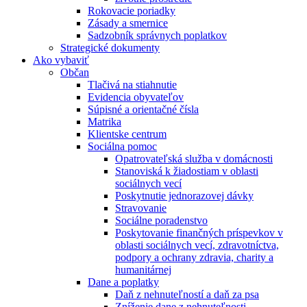
Rokovacie poriadky
Zásady a smernice
Sadzobník správnych poplatkov
Strategické dokumenty
Ako vybaviť
Občan
Tlačivá na stiahnutie
Evidencia obyvateľov
Súpisné a orientačné čísla
Matrika
Klientske centrum
Sociálna pomoc
Opatrovateľská služba v domácnosti
Stanoviská k žiadostiam v oblasti
sociálnych vecí
Poskytnutie jednorazovej dávky
Stravovanie
Sociálne poradenstvo
Poskytovanie finančných príspevkov v
oblasti sociálnych vecí, zdravotníctva,
podpory a ochrany zdravia, charity a
humanitárnej
Dane a poplatky
Daň z nehnuteľností a daň za psa
Zníženie dane z nehnuteľnosti