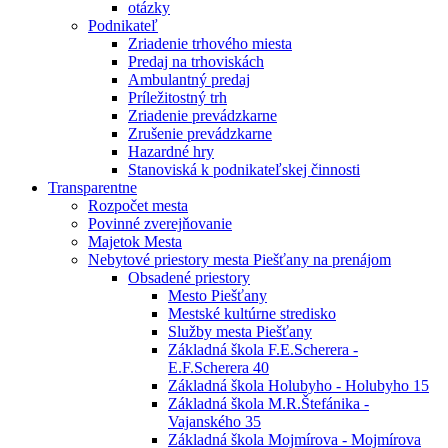
otázky
Podnikateľ
Zriadenie trhového miesta
Predaj na trhoviskách
Ambulantný predaj
Príležitostný trh
Zriadenie prevádzkarne
Zrušenie prevádzkarne
Hazardné hry
Stanoviská k podnikateľskej činnosti
Transparentne
Rozpočet mesta
Povinné zverejňovanie
Majetok Mesta
Nebytové priestory mesta Piešťany na prenájom
Obsadené priestory
Mesto Piešťany
Mestské kultúrne stredisko
Služby mesta Piešťany
Základná škola F.E.Scherera -
E.F.Scherera 40
Základná škola Holubyho - Holubyho 15
Základná škola M.R.Štefánika -
Vajanského 35
Základná škola Mojmírova - Mojmírova