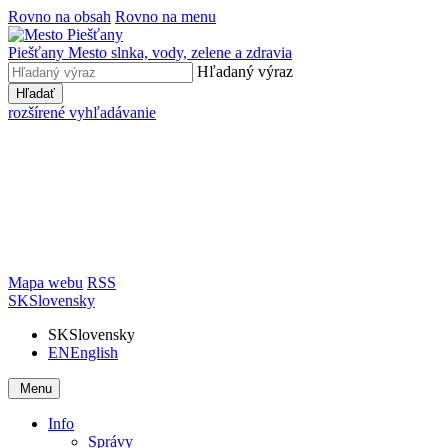
Rovno na obsah
Rovno na menu
Piešťany
Mesto slnka, vody, zelene a zdravia
Hľadaný výraz
Hľadať
rozšírené vyhľadávanie
Mapa webu
RSS
SK
Slovensky
SK
Slovensky
EN
English
Menu
Info
Správy