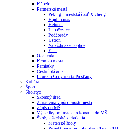
Kúpele
Partnerské mestá
Peking – mestská časť Xicheng
Hajdúnánás
Heinola
Luhačovice
Poděbrady
Ustroň
Varaždinske Toplice
Eilat
Ocenenia
Kronika mesta
Pamiatky
Čestní občania
Laureáti Ceny mesta Piešťany
Kultúra
Šport
Školstvo
Školský úrad
Zariadenia v pôsobnosti mesta
Zápis do MŠ
Výsledky prijímacieho konania do MŠ
Školy a školské zariadenia
Materské školy
Projekt riadenia - obdobie 2026 - 2031