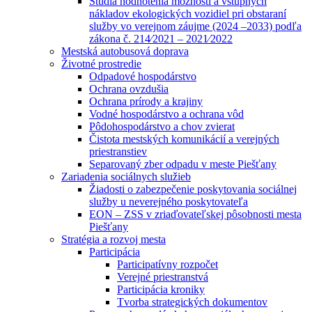
Štúdia hodnotenia možností a vstupných
nákladov ekologických vozidiel pri obstaraní
služby vo verejnom záujme (2024 –2033) podľa
zákona č. 214⁄2021 – 2021⁄2022
Mestská autobusová doprava
Životné prostredie
Odpadové hospodárstvo
Ochrana ovzdušia
Ochrana prírody a krajiny
Vodné hospodárstvo a ochrana vôd
Pôdohospodárstvo a chov zvierat
Čistota mestských komunikácií a verejných
priestranstiev
Separovaný zber odpadu v meste Piešťany
Zariadenia sociálnych služieb
Žiadosti o zabezpečenie poskytovania sociálnej
služby u neverejného poskytovateľa
EON – ZSS v zriaďovateľskej pôsobnosti mesta
Piešťany
Stratégia a rozvoj mesta
Participácia
Participatívny rozpočet
Verejné priestranstvá
Participácia kroniky
Tvorba strategických dokumentov