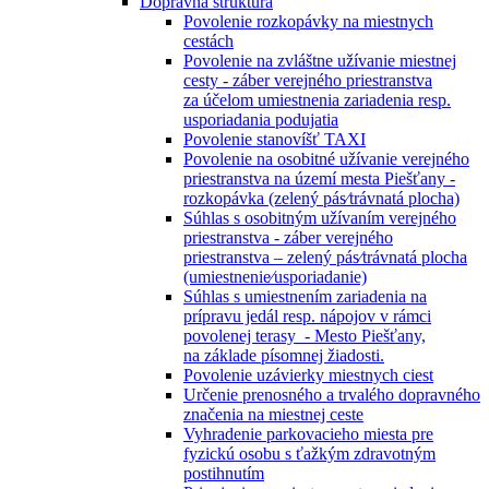
Dopravná štruktúra
Povolenie rozkopávky na miestnych
cestách
Povolenie na zvláštne užívanie miestnej
cesty - záber verejného priestranstva
za účelom umiestnenia zariadenia resp.
usporiadania podujatia
Povolenie stanovíšť TAXI
Povolenie na osobitné užívanie verejného
priestranstva na území mesta Piešťany -
rozkopávka (zelený pás⁄trávnatá plocha)
Súhlas s osobitným užívaním verejného
priestranstva - záber verejného
priestranstva – zelený pás⁄trávnatá plocha
(umiestnenie⁄usporiadanie)
Súhlas s umiestnením zariadenia na
prípravu jedál resp. nápojov v rámci
povolenej terasy - Mesto Piešťany,
na základe písomnej žiadosti.
Povolenie uzávierky miestnych ciest
Určenie prenosného a trvalého dopravného
značenia na miestnej ceste
Vyhradenie parkovacieho miesta pre
fyzickú osobu s ťažkým zdravotným
postihnutím