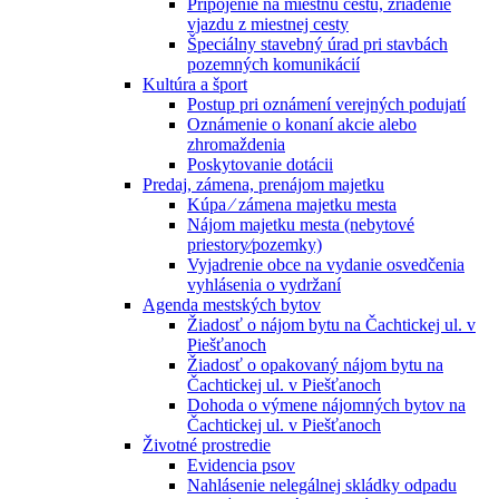
Pripojenie na miestnu cestu, zriadenie
vjazdu z miestnej cesty
Špeciálny stavebný úrad pri stavbách
pozemných komunikácií
Kultúra a šport
Postup pri oznámení verejných podujatí
Oznámenie o konaní akcie alebo
zhromaždenia
Poskytovanie dotácii
Predaj, zámena, prenájom majetku
Kúpa ⁄ zámena majetku mesta
Nájom majetku mesta (nebytové
priestory⁄pozemky)
Vyjadrenie obce na vydanie osvedčenia
vyhlásenia o vydržaní
Agenda mestských bytov
Žiadosť o nájom bytu na Čachtickej ul. v
Piešťanoch
Žiadosť o opakovaný nájom bytu na
Čachtickej ul. v Piešťanoch
Dohoda o výmene nájomných bytov na
Čachtickej ul. v Piešťanoch
Životné prostredie
Evidencia psov
Nahlásenie nelegálnej skládky odpadu