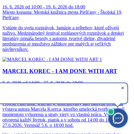
16. 6. 2026 od 10:00 - 19. 6. 2026 do 18:00
Miesto konania:
Mestská knižnica mesta Piešťany - Školská 19,
Piešťany
Vstúpte do sveta rozprávok, fantázie a príbehov, ktoré ožívajú
naživo. Medzinárodný festival rozhlasových rozprávok a detskej
literatúry prináša besedy s autormi, tvorivé dielne, divadelné
predstavenia aj množstvo zážitkov pre malých aj veľkých
návštevníkov.
MARCEL KOREC - I AM DONE WITH ART
5. 6. 2026 od 14:00 - 27. 6. 2026 do 18:00
Miesto konania:
ARTA Piešťany - bývalé Figaro - Kollárova,
Piešťany
Projekt I am done with art je koncipovaný ako fiktívna posledná
výstava autora Marcela Koreca, ktorého umelecká tvorba vrcholí
momentom vyhorenia a straty viery vo vlastnú prácu. Výstava
otvorená každý štvrtok, piatok a v sobotu od 14:00 do 18:00 až do
27.6.2026. Vernisáž 5.6. o 18:00 hod.