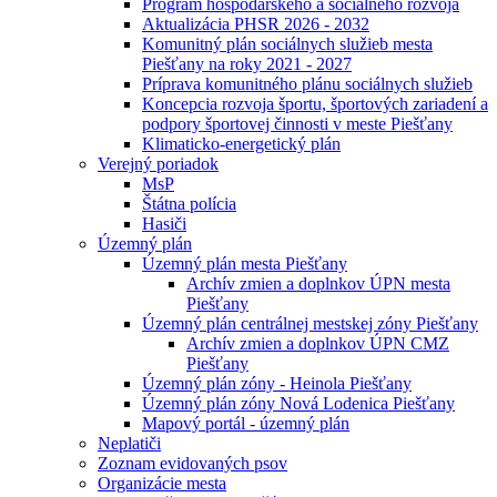
Program hospodárskeho a sociálneho rozvoja
Aktualizácia PHSR 2026 - 2032
Komunitný plán sociálnych služieb mesta
Piešťany na roky 2021 - 2027
Príprava komunitného plánu sociálnych služieb
Koncepcia rozvoja športu, športových zariadení a
podpory športovej činnosti v meste Piešťany
Klimaticko-energetický plán
Verejný poriadok
MsP
Štátna polícia
Hasiči
Územný plán
Územný plán mesta Piešťany
Archív zmien a doplnkov ÚPN mesta
Piešťany
Územný plán centrálnej mestskej zóny Piešťany
Archív zmien a doplnkov ÚPN CMZ
Piešťany
Územný plán zóny - Heinola Piešťany
Územný plán zóny Nová Lodenica Piešťany
Mapový portál - územný plán
Neplatiči
Zoznam evidovaných psov
Organizácie mesta