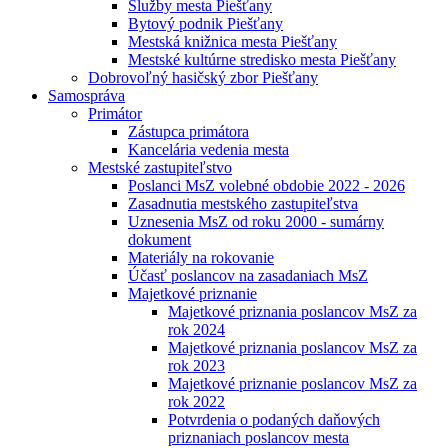
Služby mesta Piešťany
Bytový podnik Piešťany
Mestská knižnica mesta Piešťany
Mestské kultúrne stredisko mesta Piešťany
Dobrovoľný hasičský zbor Piešťany
Samospráva
Primátor
Zástupca primátora
Kancelária vedenia mesta
Mestské zastupiteľstvo
Poslanci MsZ volebné obdobie 2022 - 2026
Zasadnutia mestského zastupiteľstva
Uznesenia MsZ od roku 2000 - sumárny
dokument
Materiály na rokovanie
Účasť poslancov na zasadaniach MsZ
Majetkové priznanie
Majetkové priznania poslancov MsZ za
rok 2024
Majetkové priznania poslancov MsZ za
rok 2023
Majetkové priznanie poslancov MsZ za
rok 2022
Potvrdenia o podaných daňových
priznaniach poslancov mesta