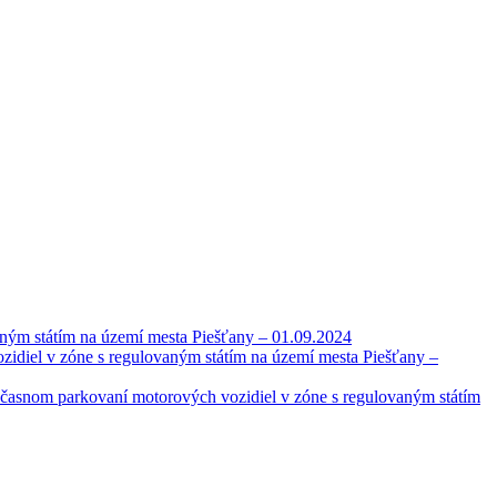
ným státím na území mesta Piešťany – 01.09.2024
idiel v zóne s regulovaným státím na území mesta Piešťany –
časnom parkovaní motorových vozidiel v zóne s regulovaným státím