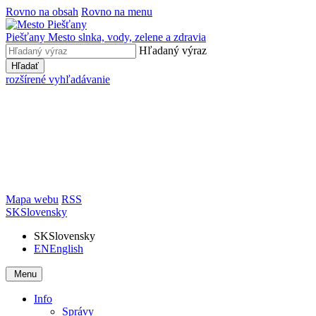
Rovno na obsah
Rovno na menu
Piešťany
Mesto slnka, vody, zelene a zdravia
Hľadaný výraz
Hľadať
rozšírené vyhľadávanie
Mapa webu
RSS
SK
Slovensky
SK
Slovensky
EN
English
Menu
Info
Správy