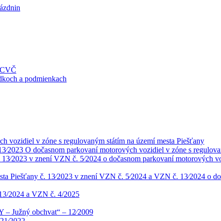
rázdnin
a CVČ
ledkoch a podmienkach
 vozidiel v zóne s regulovaným státím na území mesta Piešťany
13⁄2023 O dočasnom parkovaní motorových vozidiel v zóne s regulova
13⁄2023 v znení VZN č. 5⁄2024 o dočasnom parkovaní motorových voz
ta Piešťany č. 13⁄2023 v znení VZN č. 5⁄2024 a VZN č. 13⁄2024 o do
13/2024 a VZN č. 4/2025
Y – Južný obchvat“ – 12⁄2009
021⁄2022