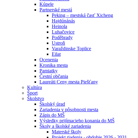
Kúpele
Partnerské mestá
Peking – mestská časť Xicheng
Hajdúnánás
Heinola
Luhačovice
Poděbrady
Ustroň
Varaždinske Toplice
Eilat
Ocenenia
Kronika mesta
Pamiatky
Čestní občania
Laureáti Ceny mesta Piešťany
Kultúra
Šport
Školstvo
Školský úrad
Zariadenia v pôsobnosti mesta
Zápis do MŠ
Výsledky prijímacieho konania do MŠ
Školy a školské zariadenia
Materské školy
Projekt riadenia - obdobie 2026 - 2031