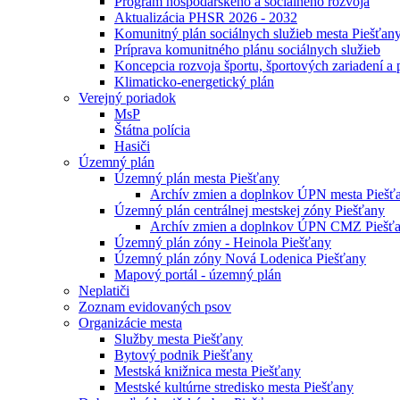
Program hospodárskeho a sociálneho rozvoja
Aktualizácia PHSR 2026 - 2032
Komunitný plán sociálnych služieb mesta Piešťan
Príprava komunitného plánu sociálnych služieb
Koncepcia rozvoja športu, športových zariadení a 
Klimaticko-energetický plán
Verejný poriadok
MsP
Štátna polícia
Hasiči
Územný plán
Územný plán mesta Piešťany
Archív zmien a doplnkov ÚPN mesta Piešť
Územný plán centrálnej mestskej zóny Piešťany
Archív zmien a doplnkov ÚPN CMZ Piešť
Územný plán zóny - Heinola Piešťany
Územný plán zóny Nová Lodenica Piešťany
Mapový portál - územný plán
Neplatiči
Zoznam evidovaných psov
Organizácie mesta
Služby mesta Piešťany
Bytový podnik Piešťany
Mestská knižnica mesta Piešťany
Mestské kultúrne stredisko mesta Piešťany