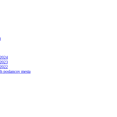
t
 2024
 2023
 2022
ch poslancov mesta