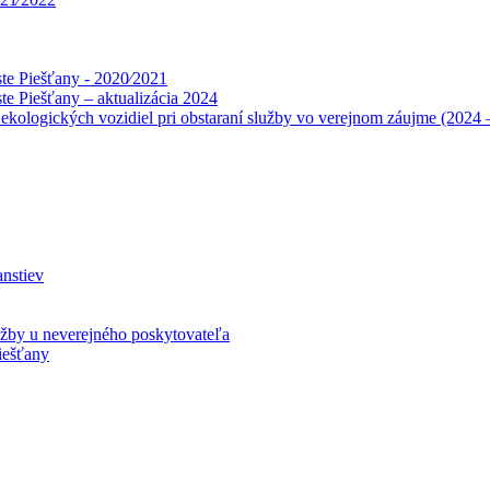
te Piešťany - 2020⁄2021
te Piešťany – aktualizácia 2024
 ekologických vozidiel pri obstaraní služby vo verejnom záujme (2024
anstiev
lužby u neverejného poskytovateľa
iešťany