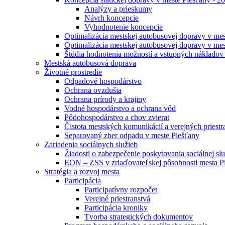
Analýzy a prieskumy
Návrh koncepcie
Vyhodnotenie koncepcie
Optimalizácia mestskej autobusovej dopravy v mes
Optimalizácia mestskej autobusovej dopravy v mes
Štúdia hodnotenia možností a vstupných nákladov
Mestská autobusová doprava
Životné prostredie
Odpadové hospodárstvo
Ochrana ovzdušia
Ochrana prírody a krajiny
Vodné hospodárstvo a ochrana vôd
Pôdohospodárstvo a chov zvierat
Čistota mestských komunikácií a verejných priestr
Separovaný zber odpadu v meste Piešťany
Zariadenia sociálnych služieb
Žiadosti o zabezpečenie poskytovania sociálnej s
EON – ZSS v zriaďovateľskej pôsobnosti mesta P
Stratégia a rozvoj mesta
Participácia
Participatívny rozpočet
Verejné priestranstvá
Participácia kroniky
Tvorba strategických dokumentov