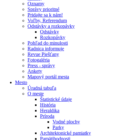
Oznamy
Správy prioritné
Pridajte sa k nám!
Voľby, Referendum
Odstávky a rozkopávky
Odstávky
Rozkopávky
Pohľad do minulosti
Radnica informuje
Revue Piešťany
Fotogaléria
Press - správy
Ankety
Mapový portál mesta
Mesto
Úradná tabuľa
O meste
Štatistické údaje
História
Heraldika
Príroda
Vodné plochy
Parky
Architektonické pamiatky
Pamätihodnosti