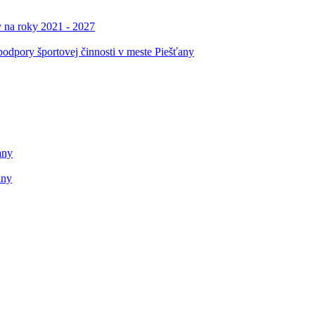
y na roky 2021 - 2027
podpory športovej činnosti v meste Piešťany
any
any