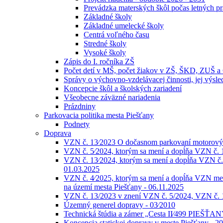
Prevádzka materských škôl počas letných p
Základné školy
Základné umelecké školy
Centrá voľného času
Stredné školy
Vysoké školy
Zápis do I. ročníka ZŠ
Počet detí v MŠ, počet žiakov v ZŠ, ŠKD, ZUŠ 
Správy o výchovno-vzdelávacej činnosti, jej výs
Koncepcie škôl a školských zariadení
Všeobecne záväzné nariadenia
Prázdniny
Parkovacia politika mesta Piešťany
Podnety
Doprava
VZN č. 13⁄2023 O dočasnom parkovaní motorových
VZN č. 5⁄2024, ktorým sa mení a dopĺňa VZN č. 
VZN č. 13⁄2024, ktorým sa mení a dopĺňa VZN č. 
01.03.2025
VZN č. 4⁄2025, ktorým sa mení a dopĺňa VZN mes
na území mesta Piešťany - 06.11.2025
VZN č. 13/2023 v znení VZN č. 5/2024, VZN č. 
Územný generel dopravy - 03⁄2010
Technická štúdia a zámer „Cesta II⁄499 PIEŠŤAN
Koncepcia statickej dopravy v meste Piešťany - 2