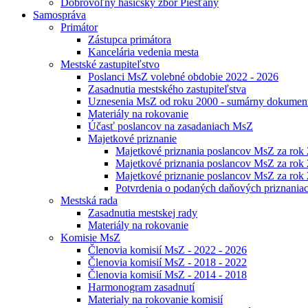
Dobrovoľný hasičský zbor Piešťany
Samospráva
Primátor
Zástupca primátora
Kancelária vedenia mesta
Mestské zastupiteľstvo
Poslanci MsZ volebné obdobie 2022 - 2026
Zasadnutia mestského zastupiteľstva
Uznesenia MsZ od roku 2000 - sumárny dokumen
Materiály na rokovanie
Účasť poslancov na zasadaniach MsZ
Majetkové priznanie
Majetkové priznania poslancov MsZ za rok
Majetkové priznania poslancov MsZ za rok
Majetkové priznanie poslancov MsZ za rok
Potvrdenia o podaných daňových priznania
Mestská rada
Zasadnutia mestskej rady
Materiály na rokovanie
Komisie MsZ
Členovia komisií MsZ - 2022 - 2026
Členovia komisií MsZ - 2018 - 2022
Členovia komisií MsZ - 2014 - 2018
Harmonogram zasadnutí
Materialy na rokovanie komisií