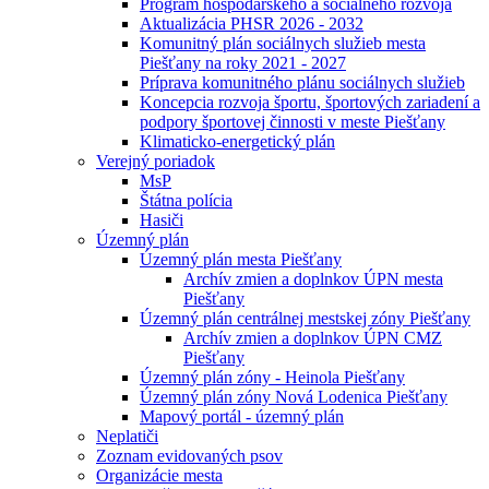
Program hospodárskeho a sociálneho rozvoja
Aktualizácia PHSR 2026 - 2032
Komunitný plán sociálnych služieb mesta
Piešťany na roky 2021 - 2027
Príprava komunitného plánu sociálnych služieb
Koncepcia rozvoja športu, športových zariadení a
podpory športovej činnosti v meste Piešťany
Klimaticko-energetický plán
Verejný poriadok
MsP
Štátna polícia
Hasiči
Územný plán
Územný plán mesta Piešťany
Archív zmien a doplnkov ÚPN mesta
Piešťany
Územný plán centrálnej mestskej zóny Piešťany
Archív zmien a doplnkov ÚPN CMZ
Piešťany
Územný plán zóny - Heinola Piešťany
Územný plán zóny Nová Lodenica Piešťany
Mapový portál - územný plán
Neplatiči
Zoznam evidovaných psov
Organizácie mesta