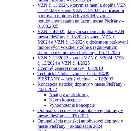
VZN č. 13⁄2024, ktorým sa mení a dopĺňa VZN
č. 13⁄2023 v znení VZN č. 5⁄2024 o dočasnom
parkovaní motorových vozidiel v zóne s
regulovaným státím na území mesta Piešťany –
01.03.2025
VZN č. 4⁄2025, ktorým sa mení a dopĺňa VZN
mesta Piešťany č. 13⁄2023 v znení VZN č.
5⁄2024 a VZN č. 13⁄2024 o dočasnom parkovaní
motorových vozidiel v zóne s regulovaným
státím na území mesta Piešťany - 06.11.2025
VZN č. 13/2023 v znení VZN č. 5/2024, VZN
č. 13/2024 a VZN č. 4/2025
Územný generel dopravy - 03⁄2010
Technická štúdia a zámer „Cesta II⁄499
PIEŠŤANY – Južný obchvat“ – 12⁄2009
Koncepcia statickej dopravy v meste Piešťany -
2021⁄2022
Analýzy a prieskumy
Návrh koncepcie
Vyhodnotenie koncepcie
Optimalizácia mestskej autobusovej dopravy v
meste Piešťany - 2020⁄2021
Optimalizácia mestskej autobusovej dopravy v
meste Piešťany – aktualizácia 2024