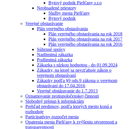
Bytový podnik Piešťany s.r.o
Neobsadené priestory
Služby mesta Piešťany
Bytový podnik
Verejné obstarávanie
Plán verejného obstarávania
Plán verejného obstarávania na rok 2018
Plán verejného obstarávania na rok 2017
Plán verejného obstarávania na rok 2016
Súhrnné správy
Nadlimitná zákazka
Podlimitná zákazka
Zákazka s nízkou hodnotou - do 01.09.2024
Zákazky, na ktoré sa nevzťahuje zákon o
verejnom obstarávaní
Zákazky podľa §9 ods.9 zákona o verejnom
obstarávaní do 17.04.2016
Verejné obstáravanie do 1.7.2013
Oznamovanie protispoločenskej činnosti
Slobodný prístup k informáciám
Prehľad predpisov, podľa ktorých mesto koná a
rozhoduje
Participatívny rozpočet mesta
Opatrenia mesta Piešťany k zvýšeniu otvorenosti a
transparentnosti