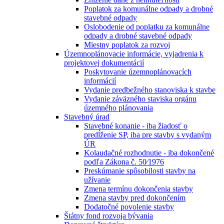
Poplatok za komunálne odpady a drobné
stavebné odpady
Oslobodenie od poplatku za komunálne
odpady a drobné stavebné odpady
Miestny poplatok za rozvoj
Územnoplánovacie informácie, vyjadrenia k
projektovej dokumentácií
Poskytovanie územnoplánovacích
informácií
Vydanie predbežného stanoviska k stavbe
Vydanie záväzného staviska orgánu
územného plánovania
Stavebný úrad
Stavebné konanie - iba žiadosť o
predĺženie SP, iba pre stavby s vydaným
ÚR
Kolaudačné rozhodnutie - iba dokončené
podľa Zákona č. 50⁄1976
Preskúmanie spôsobilosti stavby na
užívanie
Zmena termínu dokončenia stavby
Zmena stavby pred dokončením
Dodatočné povolenie stavby
Štátny fond rozvoja bývania