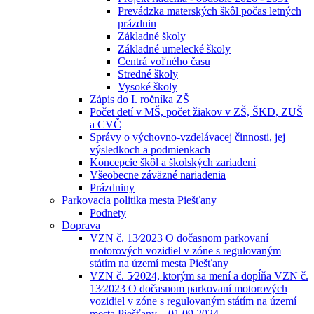
Prevádzka materských škôl počas letných
prázdnin
Základné školy
Základné umelecké školy
Centrá voľného času
Stredné školy
Vysoké školy
Zápis do I. ročníka ZŠ
Počet detí v MŠ, počet žiakov v ZŠ, ŠKD, ZUŠ
a CVČ
Správy o výchovno-vzdelávacej činnosti, jej
výsledkoch a podmienkach
Koncepcie škôl a školských zariadení
Všeobecne záväzné nariadenia
Prázdniny
Parkovacia politika mesta Piešťany
Podnety
Doprava
VZN č. 13⁄2023 O dočasnom parkovaní
motorových vozidiel v zóne s regulovaným
státím na území mesta Piešťany
VZN č. 5⁄2024, ktorým sa mení a dopĺňa VZN č.
13⁄2023 O dočasnom parkovaní motorových
vozidiel v zóne s regulovaným státím na území
mesta Piešťany – 01.09.2024