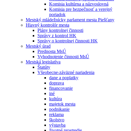
Komisia kultúrna a názvoslovná
Komisia pre bezpečnosť a verejný
poriadok
Mestský mládežnícky parlament mesta Piešťany
Hlavný kontrolór mesta
Plány kontrolnej činnosti
Správy z kontrol HK
Správy o kontrolnej činnosti HK
Mestský úrad
Prednosta MsÚ
Vyhodnotenie činnosti MsÚ
Mestská legislatíva
Štatúty
Všeobecne-záväzné nariadenia
dane a poplatky
doprava
financovanie
iné
kultúra
majetok mesta
podnikanie
reklama
školstvo
výstavba
životné prostredie