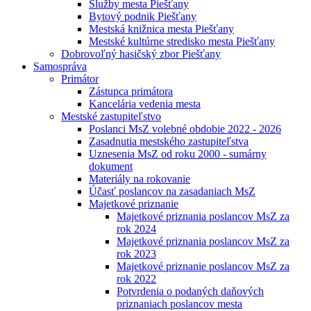
Služby mesta Piešťany
Bytový podnik Piešťany
Mestská knižnica mesta Piešťany
Mestské kultúrne stredisko mesta Piešťany
Dobrovoľný hasičský zbor Piešťany
Samospráva
Primátor
Zástupca primátora
Kancelária vedenia mesta
Mestské zastupiteľstvo
Poslanci MsZ volebné obdobie 2022 - 2026
Zasadnutia mestského zastupiteľstva
Uznesenia MsZ od roku 2000 - sumárny
dokument
Materiály na rokovanie
Účasť poslancov na zasadaniach MsZ
Majetkové priznanie
Majetkové priznania poslancov MsZ za
rok 2024
Majetkové priznania poslancov MsZ za
rok 2023
Majetkové priznanie poslancov MsZ za
rok 2022
Potvrdenia o podaných daňových
priznaniach poslancov mesta