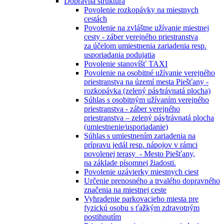
Dopravná štruktúra
Povolenie rozkopávky na miestnych
cestách
Povolenie na zvláštne užívanie miestnej
cesty - záber verejného priestranstva
za účelom umiestnenia zariadenia resp.
usporiadania podujatia
Povolenie stanovíšť TAXI
Povolenie na osobitné užívanie verejného
priestranstva na území mesta Piešťany -
rozkopávka (zelený pás⁄trávnatá plocha)
Súhlas s osobitným užívaním verejného
priestranstva - záber verejného
priestranstva – zelený pás⁄trávnatá plocha
(umiestnenie⁄usporiadanie)
Súhlas s umiestnením zariadenia na
prípravu jedál resp. nápojov v rámci
povolenej terasy - Mesto Piešťany,
na základe písomnej žiadosti.
Povolenie uzávierky miestnych ciest
Určenie prenosného a trvalého dopravného
značenia na miestnej ceste
Vyhradenie parkovacieho miesta pre
fyzickú osobu s ťažkým zdravotným
postihnutím