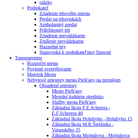
otázky
Podnikateľ
Zriadenie trhového miesta
Predaj na trhoviskách
Ambulantný predaj
Príležitostný trh
Zriadenie prevádzkarne
Zrušenie prevádzkarne
Hazardné hry
Stanoviská k podnikateľskej činnosti
Transparentne
Rozpočet mesta
Povinné zverejňovanie
Majetok Mesta
Nebytové priestory mesta Piešťany na prenájom
Obsadené priestory
Mesto Piešťany
Mestské kultúrne stredisko
Služby mesta Piešťany
Základná škola F.E.Scherera -
E.F.Scherera 40
Základná škola Holubyho - Holubyho 15
Základná škola M.R.Štefánika -
Vajanského 35
Základná škola Mojmírova - Mojmírova