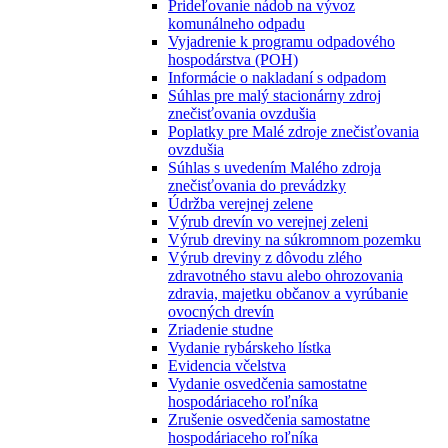
Prideľovanie nádob na vývoz
komunálneho odpadu
Vyjadrenie k programu odpadového
hospodárstva (POH)
Informácie o nakladaní s odpadom
Súhlas pre malý stacionárny zdroj
znečisťovania ovzdušia
Poplatky pre Malé zdroje znečisťovania
ovzdušia
Súhlas s uvedením Malého zdroja
znečisťovania do prevádzky
Údržba verejnej zelene
Výrub drevín vo verejnej zeleni
Výrub dreviny na súkromnom pozemku
Výrub dreviny z dôvodu zlého
zdravotného stavu alebo ohrozovania
zdravia, majetku občanov a vyrúbanie
ovocných drevín
Zriadenie studne
Vydanie rybárskeho lístka
Evidencia včelstva
Vydanie osvedčenia samostatne
hospodáriaceho roľníka
Zrušenie osvedčenia samostatne
hospodáriaceho roľníka