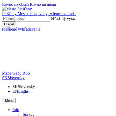
Rovno na obsah
Rovno na menu
Piešťany
Mesto slnka, vody, zelene a zdravia
Hľadaný výraz
Hľadať
rozšírené vyhľadávanie
Mapa webu
RSS
SK
Slovensky
SK
Slovensky
EN
English
Menu
Info
Správy