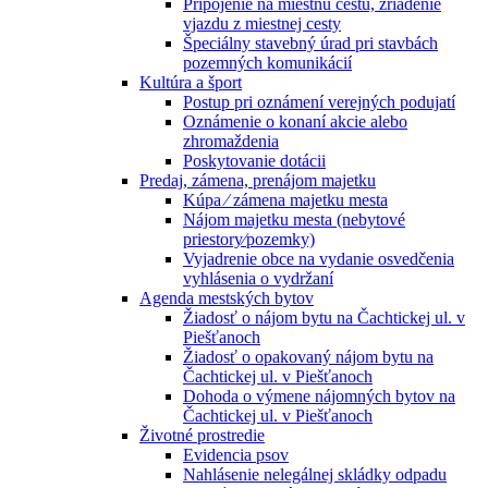
Pripojenie na miestnu cestu, zriadenie
vjazdu z miestnej cesty
Špeciálny stavebný úrad pri stavbách
pozemných komunikácií
Kultúra a šport
Postup pri oznámení verejných podujatí
Oznámenie o konaní akcie alebo
zhromaždenia
Poskytovanie dotácii
Predaj, zámena, prenájom majetku
Kúpa ⁄ zámena majetku mesta
Nájom majetku mesta (nebytové
priestory⁄pozemky)
Vyjadrenie obce na vydanie osvedčenia
vyhlásenia o vydržaní
Agenda mestských bytov
Žiadosť o nájom bytu na Čachtickej ul. v
Piešťanoch
Žiadosť o opakovaný nájom bytu na
Čachtickej ul. v Piešťanoch
Dohoda o výmene nájomných bytov na
Čachtickej ul. v Piešťanoch
Životné prostredie
Evidencia psov
Nahlásenie nelegálnej skládky odpadu