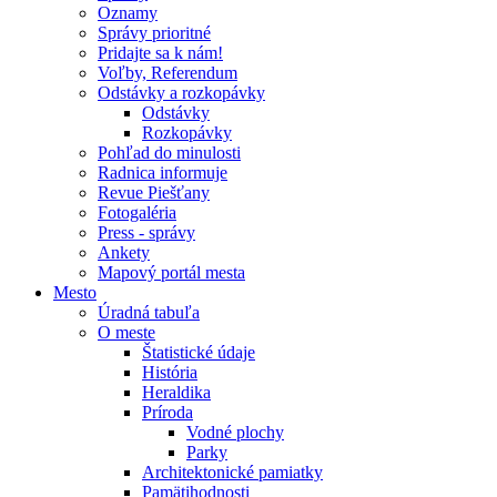
Oznamy
Správy prioritné
Pridajte sa k nám!
Voľby, Referendum
Odstávky a rozkopávky
Odstávky
Rozkopávky
Pohľad do minulosti
Radnica informuje
Revue Piešťany
Fotogaléria
Press - správy
Ankety
Mapový portál mesta
Mesto
Úradná tabuľa
O meste
Štatistické údaje
História
Heraldika
Príroda
Vodné plochy
Parky
Architektonické pamiatky
Pamätihodnosti