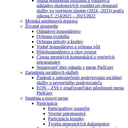
Štúdia hodnotenia možností a vstupných
nákladov ekologických vozidiel pri obstaraní
služby vo verejnom záujme (2024 –2033) podľa
zákona č. 214⁄2021 – 2021⁄2022
Mestská autobusová doprava
Životné prostredie
Odpadové hospodárstvo
Ochrana ovzdušia
Ochrana prírody a krajiny
Vodné hospodárstvo a ochrana vôd
Pôdohospodárstvo a chov zvierat
Čistota mestských komunikácií a verejných
priestranstiev
Separovaný zber odpadu v meste Piešťany
Zariadenia sociálnych služieb
Žiadosti o zabezpečenie poskytovania sociálnej
služby u neverejného poskytovateľa
EON – ZSS v zriaďovateľskej pôsobnosti mesta
Piešťany
Stratégia a rozvoj mesta
Participácia
Participatívny rozpočet
Verejné priestranstvá
Participácia kroniky
Tvorba strategických dokumentov