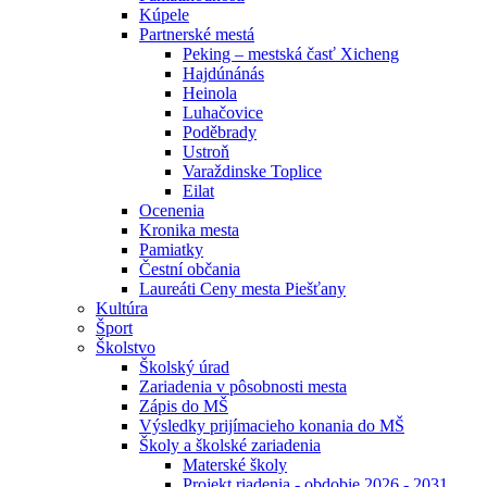
Kúpele
Partnerské mestá
Peking – mestská časť Xicheng
Hajdúnánás
Heinola
Luhačovice
Poděbrady
Ustroň
Varaždinske Toplice
Eilat
Ocenenia
Kronika mesta
Pamiatky
Čestní občania
Laureáti Ceny mesta Piešťany
Kultúra
Šport
Školstvo
Školský úrad
Zariadenia v pôsobnosti mesta
Zápis do MŠ
Výsledky prijímacieho konania do MŠ
Školy a školské zariadenia
Materské školy
Projekt riadenia - obdobie 2026 - 2031