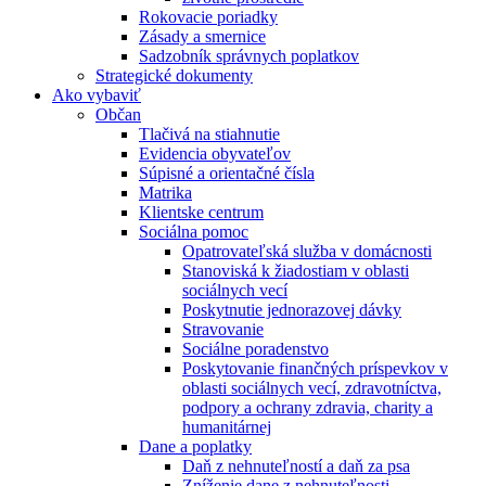
Rokovacie poriadky
Zásady a smernice
Sadzobník správnych poplatkov
Strategické dokumenty
Ako vybaviť
Občan
Tlačivá na stiahnutie
Evidencia obyvateľov
Súpisné a orientačné čísla
Matrika
Klientske centrum
Sociálna pomoc
Opatrovateľská služba v domácnosti
Stanoviská k žiadostiam v oblasti
sociálnych vecí
Poskytnutie jednorazovej dávky
Stravovanie
Sociálne poradenstvo
Poskytovanie finančných príspevkov v
oblasti sociálnych vecí, zdravotníctva,
podpory a ochrany zdravia, charity a
humanitárnej
Dane a poplatky
Daň z nehnuteľností a daň za psa
Zníženie dane z nehnuteľnosti