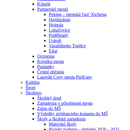
Kúpele
Partnerské mestá
Peking – mestská časť Xicheng
Hajdúnánás
Heinola
Luhačovice
Poděbrady
Ustroň
Varaždinske Toplice
Eilat
Ocenenia
Kronika mesta
Pamiatky
Čestní občania
Laureáti Ceny mesta Piešťany
Kultúra
Šport
Školstvo
Školský úrad
Zariadenia v pôsobnosti mesta
Zápis do MŠ
Výsledky prijímacieho konania do MŠ
Školy a školské zariadenia
Materské školy
Projekt riadenia - obdobie 2026 - 2031