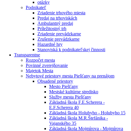
otázky
Podnikateľ
Zriadenie trhového miesta
Predaj na trhoviskách
Ambulantný predaj
Príležitostný trh
Zriadenie prevádzkarne
Zrušenie prevádzkarne
Hazardné hry
Stanoviská k podnikateľskej činnosti
Transparentne
Rozpočet mesta
Povinné zverejňovanie
Majetok Mesta
Nebytové priestory mesta Piešťany na prenájom
Obsadené priestory
Mesto Piešťany
Mestské kultúrne stredisko
Služby mesta Piešťany
Základná škola F.E.Scherera -
E.F.Scherera 40
Základná škola Holubyho - Holubyho 15
Základná škola M.R.Štefánika -
Vajanského 35
Základná škola Mojmírova - Mojmírova