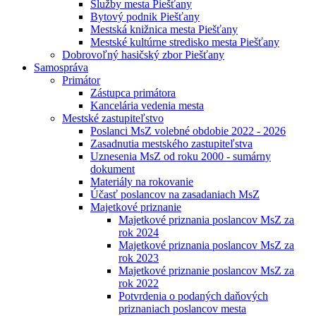
Služby mesta Piešťany
Bytový podnik Piešťany
Mestská knižnica mesta Piešťany
Mestské kultúrne stredisko mesta Piešťany
Dobrovoľný hasičský zbor Piešťany
Samospráva
Primátor
Zástupca primátora
Kancelária vedenia mesta
Mestské zastupiteľstvo
Poslanci MsZ volebné obdobie 2022 - 2026
Zasadnutia mestského zastupiteľstva
Uznesenia MsZ od roku 2000 - sumárny
dokument
Materiály na rokovanie
Účasť poslancov na zasadaniach MsZ
Majetkové priznanie
Majetkové priznania poslancov MsZ za
rok 2024
Majetkové priznania poslancov MsZ za
rok 2023
Majetkové priznanie poslancov MsZ za
rok 2022
Potvrdenia o podaných daňových
priznaniach poslancov mesta