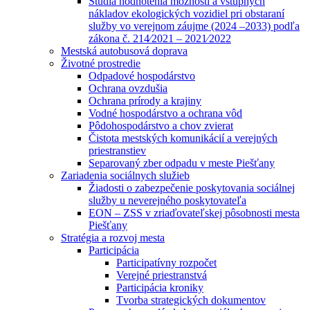
Štúdia hodnotenia možností a vstupných
nákladov ekologických vozidiel pri obstaraní
služby vo verejnom záujme (2024 –2033) podľa
zákona č. 214⁄2021 – 2021⁄2022
Mestská autobusová doprava
Životné prostredie
Odpadové hospodárstvo
Ochrana ovzdušia
Ochrana prírody a krajiny
Vodné hospodárstvo a ochrana vôd
Pôdohospodárstvo a chov zvierat
Čistota mestských komunikácií a verejných
priestranstiev
Separovaný zber odpadu v meste Piešťany
Zariadenia sociálnych služieb
Žiadosti o zabezpečenie poskytovania sociálnej
služby u neverejného poskytovateľa
EON – ZSS v zriaďovateľskej pôsobnosti mesta
Piešťany
Stratégia a rozvoj mesta
Participácia
Participatívny rozpočet
Verejné priestranstvá
Participácia kroniky
Tvorba strategických dokumentov