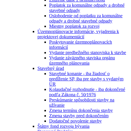
Poplatok za komunálne odpady a drobné
stavebné odpady
Oslobodenie od poplatku za komunálne
odpady a drobné stavebné odpady
Miestny poplatok za rozvoj
Územnoplánovacie informácie, vyjadrenia k
projektovej dokumentácií
Poskytovanie územnoplánovacích
informácií
Vydanie predbežného stanoviska k stavbe
Vydanie záväzného staviska orgánu
územného plánovania
Stavebný úrad
Stavebné konanie - iba žiadosť o
predĺženie SP, iba pre stavby s vydaným
ÚR
Kolaudačné rozhodnutie - iba dokončené
podľa Zákona č. 50⁄1976
Preskúmanie spôsobilosti stavby na
užívanie
Zmena termínu dokončenia stavby
Zmena stavby pred dokončením
Dodatočné povolenie stavby
Štátny fond rozvoja bývania