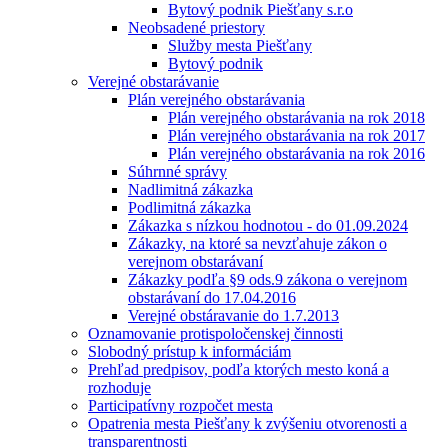
Bytový podnik Piešťany s.r.o
Neobsadené priestory
Služby mesta Piešťany
Bytový podnik
Verejné obstarávanie
Plán verejného obstarávania
Plán verejného obstarávania na rok 2018
Plán verejného obstarávania na rok 2017
Plán verejného obstarávania na rok 2016
Súhrnné správy
Nadlimitná zákazka
Podlimitná zákazka
Zákazka s nízkou hodnotou - do 01.09.2024
Zákazky, na ktoré sa nevzťahuje zákon o
verejnom obstarávaní
Zákazky podľa §9 ods.9 zákona o verejnom
obstarávaní do 17.04.2016
Verejné obstáravanie do 1.7.2013
Oznamovanie protispoločenskej činnosti
Slobodný prístup k informáciám
Prehľad predpisov, podľa ktorých mesto koná a
rozhoduje
Participatívny rozpočet mesta
Opatrenia mesta Piešťany k zvýšeniu otvorenosti a
transparentnosti