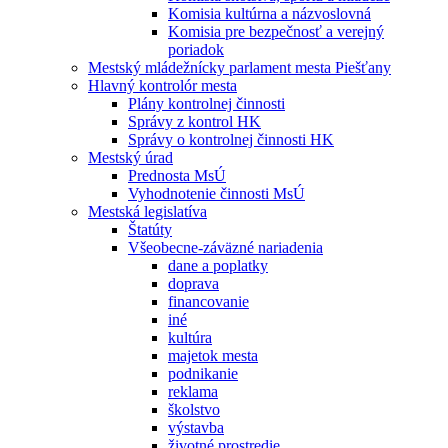
Komisia kultúrna a názvoslovná
Komisia pre bezpečnosť a verejný
poriadok
Mestský mládežnícky parlament mesta Piešťany
Hlavný kontrolór mesta
Plány kontrolnej činnosti
Správy z kontrol HK
Správy o kontrolnej činnosti HK
Mestský úrad
Prednosta MsÚ
Vyhodnotenie činnosti MsÚ
Mestská legislatíva
Štatúty
Všeobecne-záväzné nariadenia
dane a poplatky
doprava
financovanie
iné
kultúra
majetok mesta
podnikanie
reklama
školstvo
výstavba
životné prostredie