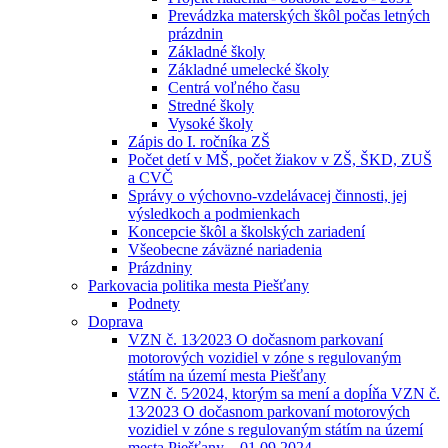
Prevádzka materských škôl počas letných
prázdnin
Základné školy
Základné umelecké školy
Centrá voľného času
Stredné školy
Vysoké školy
Zápis do I. ročníka ZŠ
Počet detí v MŠ, počet žiakov v ZŠ, ŠKD, ZUŠ
a CVČ
Správy o výchovno-vzdelávacej činnosti, jej
výsledkoch a podmienkach
Koncepcie škôl a školských zariadení
Všeobecne záväzné nariadenia
Prázdniny
Parkovacia politika mesta Piešťany
Podnety
Doprava
VZN č. 13⁄2023 O dočasnom parkovaní
motorových vozidiel v zóne s regulovaným
státím na území mesta Piešťany
VZN č. 5⁄2024, ktorým sa mení a dopĺňa VZN č.
13⁄2023 O dočasnom parkovaní motorových
vozidiel v zóne s regulovaným státím na území
mesta Piešťany – 01.09.2024