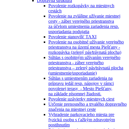
Dopravná štruktúra
Povolenie rozkopávky na miestnych
cestách
Povolenie na zvláštne užívanie miestnej
cesty - záber verejného priestranstva
za účelom umiestnenia zariadenia resp.
usporiadania podujatia
Povolenie stanovíšť TAXI
Povolenie na osobitné užívanie verejného
priestranstva na území mesta Piešťany -
rozkopávka (zelený pás⁄trávnatá plocha)
Súhlas s osobitným užívaním verejného
priestranstva - záber verejného
priestranstva – zelený pás⁄trávnatá plocha
(umiestnenie⁄usporiadanie)
Súhlas s umiestnením zariadenia na
prípravu jedál resp. nápojov v rámci
povolenej terasy - Mesto Piešťany,
na základe písomnej žiadosti.
Povolenie uzávierky miestnych ciest
Určenie prenosného a trvalého dopravného
značenia na miestnej ceste
Vyhradenie parkovacieho miesta pre
fyzickú osobu s ťažkým zdravotným
postihnutím