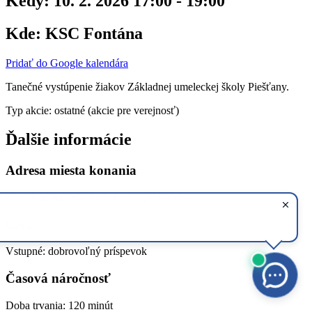
Kedy:
10. 2. 2026 17:00 - 19:00
Kde:
KSC Fontána
Pridať do Google kalendára
Tanečné vystúpenie žiakov Základnej umeleckej školy Piešťany.
Typ akcie: ostatné (akcie pre verejnosť)
Ďalšie informácie
Adresa miesta konania
KSC Fontána, Beethovenova 1, Piešťany
Cena
Vstupné: dobrovoľný príspevok
Časová náročnosť
Doba trvania: 120 minút