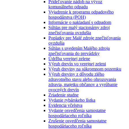
Prideľovanie nádob na vývoz
komunálneho odpadu
Vyjadrenie k programu odpadového
hospodárstva (POH)
Informácie o nakladaní s odpadom
Súhlas pre malý stacionárny zdroj
znečisťovania ovzdušia
Poplatky pre Malé zdroje znečisťovania
ovzdušia
Súhlas s uvedením Malého zdroja
znečisťovania do prevádzky
Údržba verejnej zelene
Výrub drevín vo verejnej zeleni
Výrub dreviny na súkromnom pozemku
Výrub dreviny z dôvodu zlého
zdravotného stavu alebo ohrozovania
zdravia, majetku občanov a vyrúbanie
ovocných drevín
Zriadenie studne
Vydanie rybárskeho lístka
Evidencia včelstva
Vydanie osvedčenia samostatne
hospodáriaceho roľníka
Zrušenie osvedčenia samostatne
hospodáriaceho roľníka