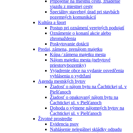
Pripojenie na miestnu cestu, zriadenie
vjazdu z miestnej cesty
Špeciálny stavebný úrad pri stavbách
pozemných komunikácií
Kultúra a šport
Postup pri oznámení verejných podujatí
Oznámenie o konaní akcie alebo
zhromaždenia
Poskytovanie dotácii
Predaj, zámena, prenájom majetku
Kúpa ⁄ zámena majetku mesta
Nájom majetku mesta (nebytové
priestory⁄pozemky)
Vyjadrenie obce na vydanie osvedčenia
vyhlásenia o vydržaní
Agenda mestských bytov
Žiadosť o nájom bytu na Čachtickej ul. v
Piešťanoch
Žiadosť o opakovaný nájom bytu na
Čachtickej ul. v Piešťanoch
Dohoda o výmene nájomných bytov na
Čachtickej ul. v Piešťanoch
Životné prostredie
Evidencia psov
Nahlásenie nelegálnej skládky odpadu