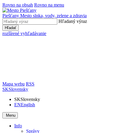
Rovno na obsah
Rovno na menu
Piešťany
Mesto slnka, vody, zelene a zdravia
Hľadaný výraz
Hľadať
rozšírené vyhľadávanie
Mapa webu
RSS
SK
Slovensky
SK
Slovensky
EN
English
Menu
Info
Správy