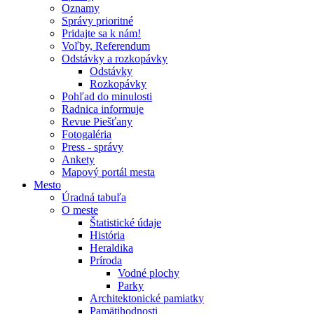
Oznamy
Správy prioritné
Pridajte sa k nám!
Voľby, Referendum
Odstávky a rozkopávky
Odstávky
Rozkopávky
Pohľad do minulosti
Radnica informuje
Revue Piešťany
Fotogaléria
Press - správy
Ankety
Mapový portál mesta
Mesto
Úradná tabuľa
O meste
Štatistické údaje
História
Heraldika
Príroda
Vodné plochy
Parky
Architektonické pamiatky
Pamätihodnosti