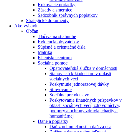
Rokovacie poriadky
Zásady a smernice
Sadzobník správnych poplatkov
Strategické dokumenty
Ako vybaviť
Občan
Tlačivá na stiahnutie
Evidencia obyvateľov
Súpisné a orientačné čísla
Matrika
Klientske centrum
Sociálna pomoc
Opatrovateľská služba v domácnosti
Stanoviská k žiadostiam v oblasti
sociálnych vecí
Poskytnutie jednorazovej dávky
Stravovanie
Sociálne poradenstvo
Poskytovanie finančných príspevkov v
oblasti sociálnych vecí, zdravotníctva,
podpory a ochrany zdravia, charity a
humanitárnej
Dane a poplatky
Daň z nehnuteľností a daň za psa
Zníženie dane z nehnuteľnosti