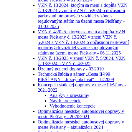
VZN č. 13⁄2024, ktorým sa mení a dopĺňa VZN
č. 13⁄2023 v znení VZN č. 5⁄2024 o dočasnom
parkovaní motorových vozidiel v zóne s
regulovaným státím na území mesta Piešťany –
01.03.2025
VZN č. 4⁄2025, ktorým sa mení a dopĺňa VZN
mesta Piešťany č. 13⁄2023 v znení VZN č.
5⁄2024 a VZN č. 13⁄2024 o dočasnom parkovaní
motorových vozidiel v zóne s regulovaným
státím na území mesta Piešťany - 06.11.2025
VZN č. 13/2023 v znení VZN č. 5/2024, VZN
č. 13/2024 a VZN č. 4/2025
Územný generel dopravy - 03⁄2010
Technická štúdia a zámer „Cesta II⁄499
PIEŠŤANY – Južný obchvat“ – 12⁄2009
Koncepcia statickej dopravy v meste Piešťany -
2021⁄2022
Analýzy a prieskumy
Návrh koncepcie
Vyhodnotenie koncepcie
Optimalizácia mestskej autobusovej dopravy v
meste Piešťany - 2020⁄2021
Optimalizácia mestskej autobusovej dopravy v
meste Piešťany – aktualizácia 2024