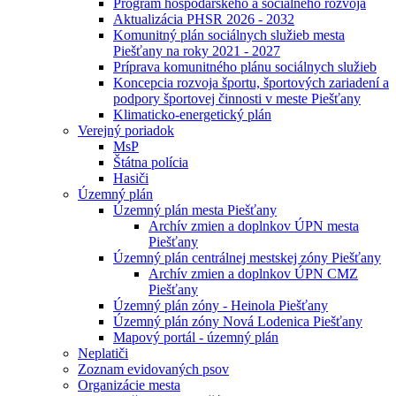
Program hospodárskeho a sociálneho rozvoja
Aktualizácia PHSR 2026 - 2032
Komunitný plán sociálnych služieb mesta
Piešťany na roky 2021 - 2027
Príprava komunitného plánu sociálnych služieb
Koncepcia rozvoja športu, športových zariadení a
podpory športovej činnosti v meste Piešťany
Klimaticko-energetický plán
Verejný poriadok
MsP
Štátna polícia
Hasiči
Územný plán
Územný plán mesta Piešťany
Archív zmien a doplnkov ÚPN mesta
Piešťany
Územný plán centrálnej mestskej zóny Piešťany
Archív zmien a doplnkov ÚPN CMZ
Piešťany
Územný plán zóny - Heinola Piešťany
Územný plán zóny Nová Lodenica Piešťany
Mapový portál - územný plán
Neplatiči
Zoznam evidovaných psov
Organizácie mesta