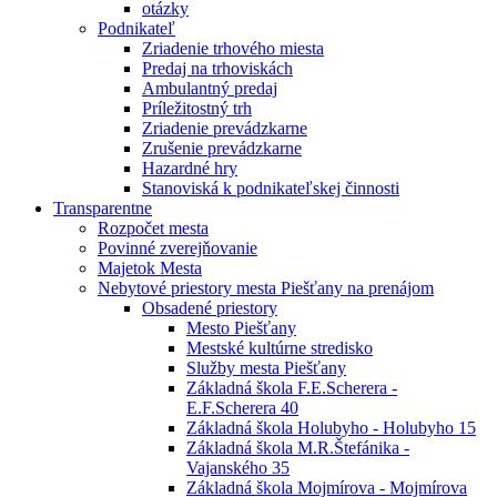
otázky
Podnikateľ
Zriadenie trhového miesta
Predaj na trhoviskách
Ambulantný predaj
Príležitostný trh
Zriadenie prevádzkarne
Zrušenie prevádzkarne
Hazardné hry
Stanoviská k podnikateľskej činnosti
Transparentne
Rozpočet mesta
Povinné zverejňovanie
Majetok Mesta
Nebytové priestory mesta Piešťany na prenájom
Obsadené priestory
Mesto Piešťany
Mestské kultúrne stredisko
Služby mesta Piešťany
Základná škola F.E.Scherera -
E.F.Scherera 40
Základná škola Holubyho - Holubyho 15
Základná škola M.R.Štefánika -
Vajanského 35
Základná škola Mojmírova - Mojmírova