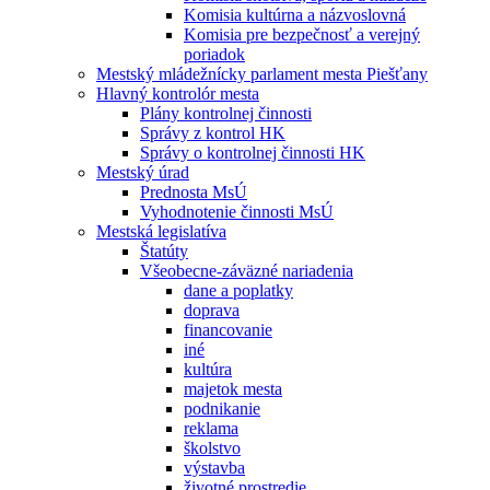
Komisia kultúrna a názvoslovná
Komisia pre bezpečnosť a verejný
poriadok
Mestský mládežnícky parlament mesta Piešťany
Hlavný kontrolór mesta
Plány kontrolnej činnosti
Správy z kontrol HK
Správy o kontrolnej činnosti HK
Mestský úrad
Prednosta MsÚ
Vyhodnotenie činnosti MsÚ
Mestská legislatíva
Štatúty
Všeobecne-záväzné nariadenia
dane a poplatky
doprava
financovanie
iné
kultúra
majetok mesta
podnikanie
reklama
školstvo
výstavba
životné prostredie