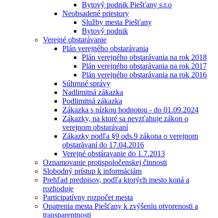
Bytový podnik Piešťany s.r.o
Neobsadené priestory
Služby mesta Piešťany
Bytový podnik
Verejné obstarávanie
Plán verejného obstarávania
Plán verejného obstarávania na rok 2018
Plán verejného obstarávania na rok 2017
Plán verejného obstarávania na rok 2016
Súhrnné správy
Nadlimitná zákazka
Podlimitná zákazka
Zákazka s nízkou hodnotou - do 01.09.2024
Zákazky, na ktoré sa nevzťahuje zákon o
verejnom obstarávaní
Zákazky podľa §9 ods.9 zákona o verejnom
obstarávaní do 17.04.2016
Verejné obstáravanie do 1.7.2013
Oznamovanie protispoločenskej činnosti
Slobodný prístup k informáciám
Prehľad predpisov, podľa ktorých mesto koná a
rozhoduje
Participatívny rozpočet mesta
Opatrenia mesta Piešťany k zvýšeniu otvorenosti a
transparentnosti