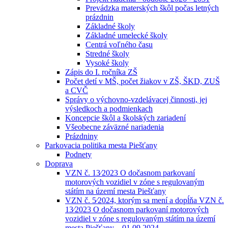
Prevádzka materských škôl počas letných
prázdnin
Základné školy
Základné umelecké školy
Centrá voľného času
Stredné školy
Vysoké školy
Zápis do I. ročníka ZŠ
Počet detí v MŠ, počet žiakov v ZŠ, ŠKD, ZUŠ
a CVČ
Správy o výchovno-vzdelávacej činnosti, jej
výsledkoch a podmienkach
Koncepcie škôl a školských zariadení
Všeobecne záväzné nariadenia
Prázdniny
Parkovacia politika mesta Piešťany
Podnety
Doprava
VZN č. 13⁄2023 O dočasnom parkovaní
motorových vozidiel v zóne s regulovaným
státím na území mesta Piešťany
VZN č. 5⁄2024, ktorým sa mení a dopĺňa VZN č.
13⁄2023 O dočasnom parkovaní motorových
vozidiel v zóne s regulovaným státím na území
mesta Piešťany – 01.09.2024