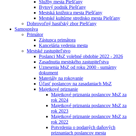
Služby mesta Piešťany
Bytový podnik Piešťany
Mestská knižnica mesta Piešťany
Mestské kultúrne stredisko mesta Piešťany
Dobrovoľný hasičský zbor Piešťany
Samospráva
Primátor
Zástupca primátora
Kancelária vedenia mesta
Mestské zastupiteľstvo
Poslanci MsZ volebné obdobie 2022 - 2026
Zasadnutia mestského zastupiteľstva
Uznesenia MsZ od roku 2000 - sumárny
dokument
Materiály na rokovanie
Účasť poslancov na zasadaniach MsZ
Majetkové priznanie
Majetkové priznania poslancov MsZ za
rok 2024
Majetkové priznania poslancov MsZ za
rok 2023
Majetkové priznanie poslancov MsZ za
rok 2022
Potvrdenia o podaných daňových
priznaniach poslancov mesta