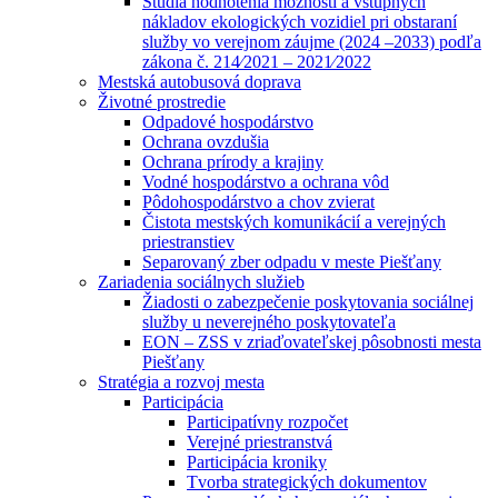
Štúdia hodnotenia možností a vstupných
nákladov ekologických vozidiel pri obstaraní
služby vo verejnom záujme (2024 –2033) podľa
zákona č. 214⁄2021 – 2021⁄2022
Mestská autobusová doprava
Životné prostredie
Odpadové hospodárstvo
Ochrana ovzdušia
Ochrana prírody a krajiny
Vodné hospodárstvo a ochrana vôd
Pôdohospodárstvo a chov zvierat
Čistota mestských komunikácií a verejných
priestranstiev
Separovaný zber odpadu v meste Piešťany
Zariadenia sociálnych služieb
Žiadosti o zabezpečenie poskytovania sociálnej
služby u neverejného poskytovateľa
EON – ZSS v zriaďovateľskej pôsobnosti mesta
Piešťany
Stratégia a rozvoj mesta
Participácia
Participatívny rozpočet
Verejné priestranstvá
Participácia kroniky
Tvorba strategických dokumentov