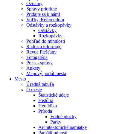
Oznamy
Správy prioritné
Pridajte sa k nám!
Voľby, Referendum
Odstávky a rozkopávky
Odstávky
Rozkopávky
Pohľad do minulosti
Radnica informuje
Revue Piešťany
Fotogaléria
Press - správy
Ankety
Mapový portál mesta
Mesto
Úradná tabuľa
O meste
Štatistické údaje
História
Heraldika
Príroda
Vodné plochy
Parky
Architektonické pamiatky
Pamätihodnosti