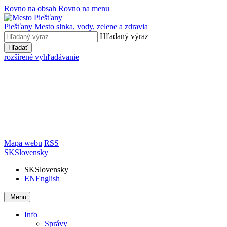
Rovno na obsah
Rovno na menu
Piešťany
Mesto slnka, vody, zelene a zdravia
Hľadaný výraz
Hľadať
rozšírené vyhľadávanie
Mapa webu
RSS
SK
Slovensky
SK
Slovensky
EN
English
Menu
Info
Správy