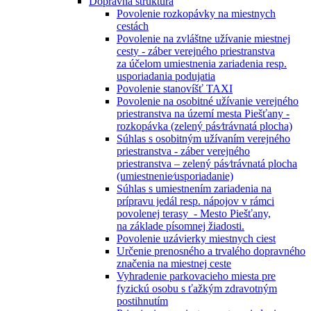
Dopravná štruktúra
Povolenie rozkopávky na miestnych
cestách
Povolenie na zvláštne užívanie miestnej
cesty - záber verejného priestranstva
za účelom umiestnenia zariadenia resp.
usporiadania podujatia
Povolenie stanovíšť TAXI
Povolenie na osobitné užívanie verejného
priestranstva na území mesta Piešťany -
rozkopávka (zelený pás⁄trávnatá plocha)
Súhlas s osobitným užívaním verejného
priestranstva - záber verejného
priestranstva – zelený pás⁄trávnatá plocha
(umiestnenie⁄usporiadanie)
Súhlas s umiestnením zariadenia na
prípravu jedál resp. nápojov v rámci
povolenej terasy - Mesto Piešťany,
na základe písomnej žiadosti.
Povolenie uzávierky miestnych ciest
Určenie prenosného a trvalého dopravného
značenia na miestnej ceste
Vyhradenie parkovacieho miesta pre
fyzickú osobu s ťažkým zdravotným
postihnutím