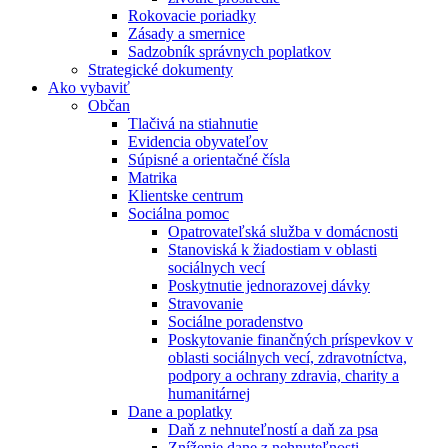
Rokovacie poriadky
Zásady a smernice
Sadzobník správnych poplatkov
Strategické dokumenty
Ako vybaviť
Občan
Tlačivá na stiahnutie
Evidencia obyvateľov
Súpisné a orientačné čísla
Matrika
Klientske centrum
Sociálna pomoc
Opatrovateľská služba v domácnosti
Stanoviská k žiadostiam v oblasti
sociálnych vecí
Poskytnutie jednorazovej dávky
Stravovanie
Sociálne poradenstvo
Poskytovanie finančných príspevkov v
oblasti sociálnych vecí, zdravotníctva,
podpory a ochrany zdravia, charity a
humanitárnej
Dane a poplatky
Daň z nehnuteľností a daň za psa
Zníženie dane z nehnuteľnosti