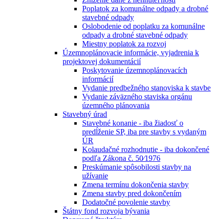
Poplatok za komunálne odpady a drobné
stavebné odpady
Oslobodenie od poplatku za komunálne
odpady a drobné stavebné odpady
Miestny poplatok za rozvoj
Územnoplánovacie informácie, vyjadrenia k
projektovej dokumentácií
Poskytovanie územnoplánovacích
informácií
Vydanie predbežného stanoviska k stavbe
Vydanie záväzného staviska orgánu
územného plánovania
Stavebný úrad
Stavebné konanie - iba žiadosť o
predĺženie SP, iba pre stavby s vydaným
ÚR
Kolaudačné rozhodnutie - iba dokončené
podľa Zákona č. 50⁄1976
Preskúmanie spôsobilosti stavby na
užívanie
Zmena termínu dokončenia stavby
Zmena stavby pred dokončením
Dodatočné povolenie stavby
Štátny fond rozvoja bývania