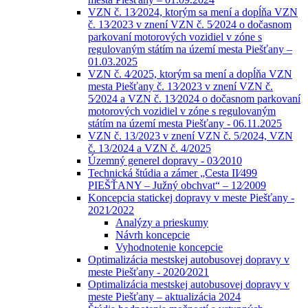
VZN č. 13⁄2024, ktorým sa mení a dopĺňa VZN
č. 13⁄2023 v znení VZN č. 5⁄2024 o dočasnom
parkovaní motorových vozidiel v zóne s
regulovaným státím na území mesta Piešťany –
01.03.2025
VZN č. 4⁄2025, ktorým sa mení a dopĺňa VZN
mesta Piešťany č. 13⁄2023 v znení VZN č.
5⁄2024 a VZN č. 13⁄2024 o dočasnom parkovaní
motorových vozidiel v zóne s regulovaným
státím na území mesta Piešťany - 06.11.2025
VZN č. 13/2023 v znení VZN č. 5/2024, VZN
č. 13/2024 a VZN č. 4/2025
Územný generel dopravy - 03⁄2010
Technická štúdia a zámer „Cesta II⁄499
PIEŠŤANY – Južný obchvat“ – 12⁄2009
Koncepcia statickej dopravy v meste Piešťany -
2021⁄2022
Analýzy a prieskumy
Návrh koncepcie
Vyhodnotenie koncepcie
Optimalizácia mestskej autobusovej dopravy v
meste Piešťany - 2020⁄2021
Optimalizácia mestskej autobusovej dopravy v
meste Piešťany – aktualizácia 2024