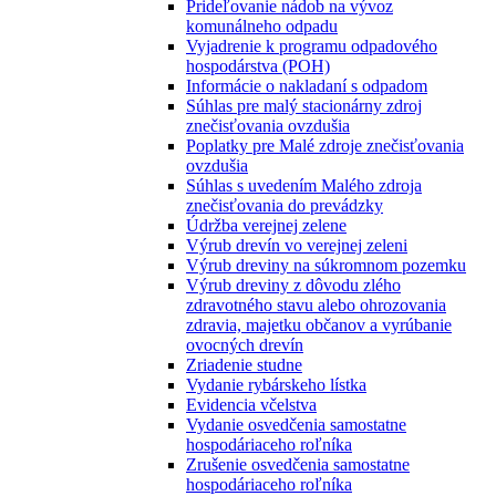
Prideľovanie nádob na vývoz
komunálneho odpadu
Vyjadrenie k programu odpadového
hospodárstva (POH)
Informácie o nakladaní s odpadom
Súhlas pre malý stacionárny zdroj
znečisťovania ovzdušia
Poplatky pre Malé zdroje znečisťovania
ovzdušia
Súhlas s uvedením Malého zdroja
znečisťovania do prevádzky
Údržba verejnej zelene
Výrub drevín vo verejnej zeleni
Výrub dreviny na súkromnom pozemku
Výrub dreviny z dôvodu zlého
zdravotného stavu alebo ohrozovania
zdravia, majetku občanov a vyrúbanie
ovocných drevín
Zriadenie studne
Vydanie rybárskeho lístka
Evidencia včelstva
Vydanie osvedčenia samostatne
hospodáriaceho roľníka
Zrušenie osvedčenia samostatne
hospodáriaceho roľníka