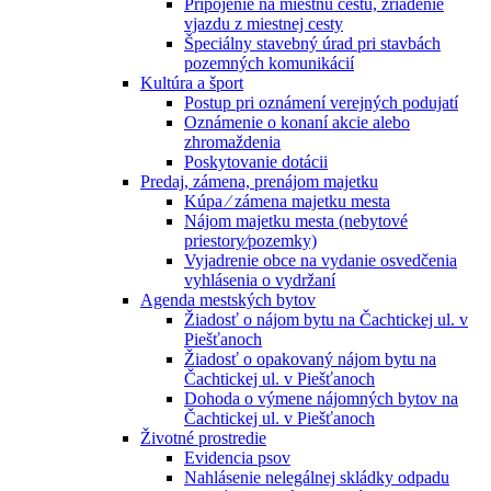
Pripojenie na miestnu cestu, zriadenie
vjazdu z miestnej cesty
Špeciálny stavebný úrad pri stavbách
pozemných komunikácií
Kultúra a šport
Postup pri oznámení verejných podujatí
Oznámenie o konaní akcie alebo
zhromaždenia
Poskytovanie dotácii
Predaj, zámena, prenájom majetku
Kúpa ⁄ zámena majetku mesta
Nájom majetku mesta (nebytové
priestory⁄pozemky)
Vyjadrenie obce na vydanie osvedčenia
vyhlásenia o vydržaní
Agenda mestských bytov
Žiadosť o nájom bytu na Čachtickej ul. v
Piešťanoch
Žiadosť o opakovaný nájom bytu na
Čachtickej ul. v Piešťanoch
Dohoda o výmene nájomných bytov na
Čachtickej ul. v Piešťanoch
Životné prostredie
Evidencia psov
Nahlásenie nelegálnej skládky odpadu