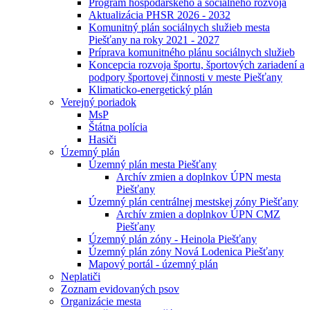
Program hospodárskeho a sociálneho rozvoja
Aktualizácia PHSR 2026 - 2032
Komunitný plán sociálnych služieb mesta
Piešťany na roky 2021 - 2027
Príprava komunitného plánu sociálnych služieb
Koncepcia rozvoja športu, športových zariadení a
podpory športovej činnosti v meste Piešťany
Klimaticko-energetický plán
Verejný poriadok
MsP
Štátna polícia
Hasiči
Územný plán
Územný plán mesta Piešťany
Archív zmien a doplnkov ÚPN mesta
Piešťany
Územný plán centrálnej mestskej zóny Piešťany
Archív zmien a doplnkov ÚPN CMZ
Piešťany
Územný plán zóny - Heinola Piešťany
Územný plán zóny Nová Lodenica Piešťany
Mapový portál - územný plán
Neplatiči
Zoznam evidovaných psov
Organizácie mesta