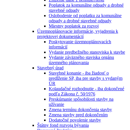
Poplatok za komunálne odpady a drobné
stavebné odpady
Oslobodenie od poplatku za komunálne
odpady a drobné stavebné odpady
Miestny poplatok za rozvoj
Územnoplánovacie informácie, vyjadrenia k
projektovej dokumentácií
Poskytovanie územnoplánovacích
informácií
Vydanie predbežného stanoviska k stavbe
Vydanie záväzného staviska orgánu
územného plánovania
Stavebný úrad
Stavebné konanie - iba žiadosť o
predĺženie SP, iba pre stavby s vydaným
ÚR
Kolaudačné rozhodnutie - iba dokončené
podľa Zákona č. 50⁄1976
Preskúmanie spôsobilosti stavby na
užívanie
Zmena termínu dokončenia stavby
Zmena stavby pred dokončením
Dodatočné povolenie stavby
Štátny fond rozvoja bývania