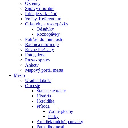
Oznamy
Správy prioritné
Pridajte sa k nám!
Voľby, Referendum
Odstávky a rozkopávky
Odstávky
Rozkopávky
Pohľad do minulosti
Radnica informuje
Revue Piešťany
Fotogaléria
Press - správy
Ankety
Mapový portál mesta
Mesto
Úradná tabuľa
O meste
Štatistické údaje
História
Heraldika
Príroda
Vodné plochy
Parky
Architektonické pamiatky
Pamätihodnosti