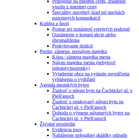
Pripojenie na miestnu cestu, zriadenie
vjazdu z miestnej cesty
Špeciálny stavebný úrad pri stavbách
pozemných komunikácií
Kultúra a šport
Postup pri oznámení verejných podujatí
Oznámenie o konaní akcie alebo
zhromaždenia
Poskytovanie dotácii
Predaj, zámena, prenájom majetku
Kúpa ⁄ zámena majetku mesta
Nájom majetku mesta (nebytové
priestory⁄pozemky)
Vyjadrenie obce na vydanie osvedčenia
vyhlásenia o vydržaní
Agenda mestských bytov
Žiadosť o nájom bytu na Čachtickej ul. v
Piešťanoch
Žiadosť o opakovaný nájom bytu na
Čachtickej ul. v Piešťanoch
Dohoda o výmene nájomných bytov na
Čachtickej ul. v Piešťanoch
Životné prostredie
Evidencia psov
Nahlásenie nelegálnej skládky odpadu