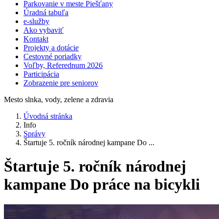
Parkovanie v meste Piešťany
Úradná tabuľa
e-služby
Ako vybaviť
Kontakt
Projekty a dotácie
Cestovné poriadky
Voľby, Referednum 2026
Participácia
Zobrazenie pre seniorov
Mesto slnka, vody, zelene a zdravia
Úvodná stránka
Info
Správy
Štartuje 5. ročník národnej kampane Do ...
Štartuje 5. ročník národnej
kampane Do práce na bicykli