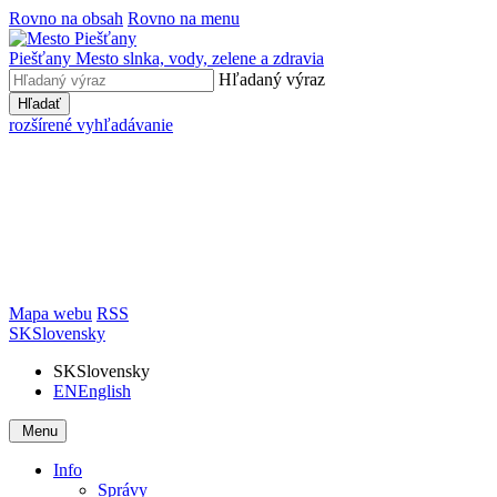
Rovno na obsah
Rovno na menu
Piešťany
Mesto slnka, vody, zelene a zdravia
Hľadaný výraz
Hľadať
rozšírené vyhľadávanie
Mapa webu
RSS
SK
Slovensky
SK
Slovensky
EN
English
Menu
Info
Správy