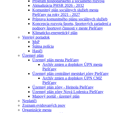
Program hospodárskeho a sociálneho rozvoja
Aktualizácia PHSR 2026 - 2032
Komunitný plán sociálnych služieb mesta
Piešťany na roky 2021 - 2027
Príprava komunitného plánu sociálnych služieb
Koncepcia rozvoja športu, športových zariadení a
podpory športovej činnosti v meste Piešťany
Klimaticko-energetický plán
Verejný poriadok
MsP
Štátna polícia
Hasiči
Územný plán
Územný plán mesta Piešťany
Archív zmien a doplnkov ÚPN mesta
Piešťany
Územný plán centrálnej mestskej zóny Piešťany
Archív zmien a doplnkov ÚPN CMZ
Piešťany
Územný plán zóny - Heinola Piešťany
Územný plán zóny Nová Lodenica Piešťany
Mapový portál - územný plán
Neplatiči
Zoznam evidovaných psov
Organizácie mesta