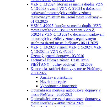
VZN č. 13⁄2024, ktorým sa mení a dopĺňa VZN
č. 13⁄2023 v znení VZN č. 5⁄2024 o dočasnom
parkovaní motorových vozidiel v zóne s
regulovaným státím na území mesta Piešťany –
01.03.2025
VZN č. 4⁄2025, ktorým sa mení a dopĺňa VZN
mesta Piešťany č. 13⁄2023 v znení VZN č.
5⁄2024 a VZN č. 13⁄2024 o dočasnom parkovaní
motorových vozidiel v zóne s regulovaným
státím na území mesta Piešťany - 06.11.2025
VZN č. 13/2023 v znení VZN č. 5/2024, VZN
č. 13/2024 a VZN č. 4/2025
Územný generel dopravy - 03⁄2010
Technická štúdia a zámer „Cesta II⁄499
PIEŠŤANY – Južný obchvat“ – 12⁄2009
Koncepcia statickej dopravy v meste Piešťany -
2021⁄2022
Analýzy a prieskumy
Návrh koncepcie
Vyhodnotenie koncepcie
Optimalizácia mestskej autobusovej dopravy v
meste Piešťany - 2020⁄2021
Optimalizácia mestskej autobusovej dopravy v
meste Piešťany – aktualizácia 2024