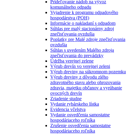
Prideľovanie nádob na vývoz
komunálneho odpadu
Vyjadrenie k programu odpadového
hospodárstva (POH)
Informácie o nakladaní s odpadom
Súhlas pre malý stacionárny zdroj
znečisťovania ovzdušia
Poplatky pre Malé zdroje znečisťovania
ovzdušia
Súhlas s uvedením Malého zdroja
znečisťovania do prevádzky
Údržba verejnej zelene
Výrub drevín vo verejnej zeleni
Výrub dreviny na súkromnom pozemku
Výrub dreviny z dôvodu zlého
zdravotného stavu alebo ohrozovania
zdravia, majetku občanov a vyrúbanie
ovocných drevín
Zriadenie studne
Vydanie rybárskeho lístka
Evidencia včelstva
Vydanie osvedčenia samostatne
hospodáriaceho roľníka
Zrušenie osvedčenia samostatne
hospodáriaceho roľníka