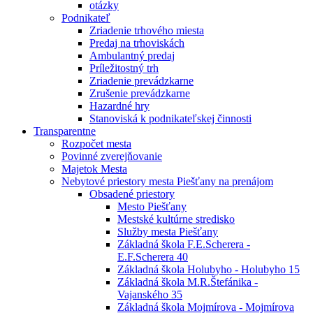
otázky
Podnikateľ
Zriadenie trhového miesta
Predaj na trhoviskách
Ambulantný predaj
Príležitostný trh
Zriadenie prevádzkarne
Zrušenie prevádzkarne
Hazardné hry
Stanoviská k podnikateľskej činnosti
Transparentne
Rozpočet mesta
Povinné zverejňovanie
Majetok Mesta
Nebytové priestory mesta Piešťany na prenájom
Obsadené priestory
Mesto Piešťany
Mestské kultúrne stredisko
Služby mesta Piešťany
Základná škola F.E.Scherera -
E.F.Scherera 40
Základná škola Holubyho - Holubyho 15
Základná škola M.R.Štefánika -
Vajanského 35
Základná škola Mojmírova - Mojmírova