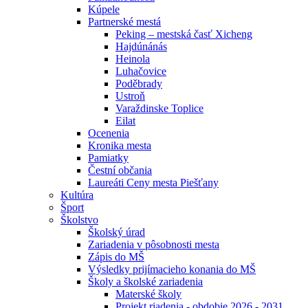
Kúpele
Partnerské mestá
Peking – mestská časť Xicheng
Hajdúnánás
Heinola
Luhačovice
Poděbrady
Ustroň
Varaždinske Toplice
Eilat
Ocenenia
Kronika mesta
Pamiatky
Čestní občania
Laureáti Ceny mesta Piešťany
Kultúra
Šport
Školstvo
Školský úrad
Zariadenia v pôsobnosti mesta
Zápis do MŠ
Výsledky prijímacieho konania do MŠ
Školy a školské zariadenia
Materské školy
Projekt riadenia - obdobie 2026 - 2031