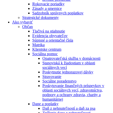
Rokovacie poriadky
Zásady a smernice
Sadzobník správnych poplatkov
Strategické dokumenty
Ako vybaviť
Občan
Tlačivá na stiahnutie
Evidencia obyvateľov
Súpisné a orientačné čísla
Matrika
Klientske centrum
Sociálna pomoc
Opatrovateľská služba v domácnosti
Stanoviská k žiadostiam v oblasti
sociálnych vecí
Poskytnutie jednorazovej dávky
Stravovanie
Sociálne poradenstvo
Poskytovanie finančných príspevkov v
oblasti sociálnych vecí, zdravotníctva,
podpory a ochrany zdravia, charity a
humanitárnej
Dane a poplatky
Daň z nehnuteľností a daň za psa
Zníženie dane z nehnuteľnosti