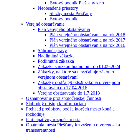
Bytový podnik Piešťany s.r.o
Neobsadené priestory
Služby mesta Piešťany
Bytový podnik
Verejné obstarávanie
Plán verejného obstarávania
Plán verejného obstarávania na rok 2018
Plán verejného obstarávania na rok 2017
Plán verejného obstarávania na rok 2016
Súhrnné správy
Nadlimitná zákazka
Podlimitná zákazka
Zákazka s nízkou hodnotou - do 01.09.2024
Zákazky, na ktoré sa nevzťahuje zákon o
verejnom obstarávaní
Zákazky podľa §9 ods.9 zákona o verejnom
obstarávaní do 17.04.2016
Verejné obstáravanie do 1.7.2013
Oznamovanie protispoločenskej činnosti
Slobodný prístup k informáciám
Prehľad predpisov, podľa ktorých mesto koná a
rozhoduje
Participatívny rozpočet mesta
Opatrenia mesta Piešťany k zvýšeniu otvorenosti a
transparentnosti