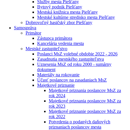
Služby mesta Piešťany
Bytový podnik Piešťany
Mestská knižnica mesta Piešťany
Mestské kultúrne stredisko mesta Piešťany
Dobrovoľný hasičský zbor Piešťany
Samospráva
Primátor
Zástupca primátora
Kancelária vedenia mesta
Mestské zastupiteľstvo
Poslanci MsZ volebné obdobie 2022 - 2026
Zasadnutia mestského zastupiteľstva
Uznesenia MsZ od roku 2000 - sumárny
dokument
Materiály na rokovanie
Účasť poslancov na zasadaniach MsZ
Majetkové priznanie
Majetkové priznania poslancov MsZ za
rok 2024
Majetkové priznania poslancov MsZ za
rok 2023
Majetkové priznanie poslancov MsZ za
rok 2022
Potvrdenia o podaných daňových
priznaniach poslancov mesta