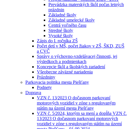
Prevádzka materských škôl počas letných
prázdnin
Základné školy
Základné umelecké školy
Centrá voľného času
Stredné školy
Vysoké školy
Zápis do I. ročníka ZŠ
Počet detí v MŠ, počet žiakov v ZŠ, ŠKD, ZUŠ
a CVČ
Správy o výchovno-vzdelávacej činnosti, jej
výsledkoch a podmienkach
Koncepcie škôl a školských zariadení
Všeobecne záväzné nariadenia
Prázdniny
Parkovacia politika mesta Piešťany
Podnety
Doprava
VZN č. 13⁄2023 O dočasnom parkovaní
motorových vozidiel v zóne s regulovaným
státím na území mesta Piešťany
VZN č. 5⁄2024, ktorým sa mení a dopĺňa VZN č.
13⁄2023 O dočasnom parkovaní motorových
vozidiel v zóne s regulovaným státím na území
mesta Piešťany – 01.09.2024