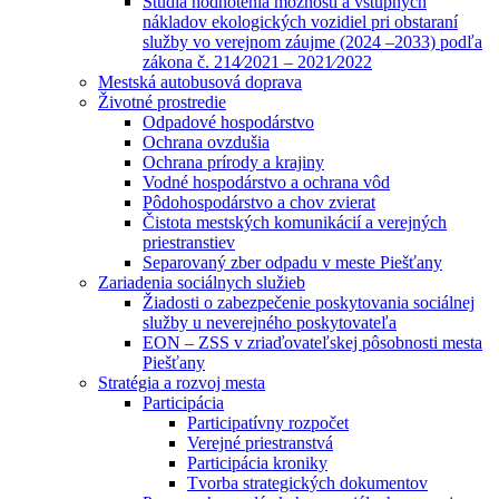
Štúdia hodnotenia možností a vstupných
nákladov ekologických vozidiel pri obstaraní
služby vo verejnom záujme (2024 –2033) podľa
zákona č. 214⁄2021 – 2021⁄2022
Mestská autobusová doprava
Životné prostredie
Odpadové hospodárstvo
Ochrana ovzdušia
Ochrana prírody a krajiny
Vodné hospodárstvo a ochrana vôd
Pôdohospodárstvo a chov zvierat
Čistota mestských komunikácií a verejných
priestranstiev
Separovaný zber odpadu v meste Piešťany
Zariadenia sociálnych služieb
Žiadosti o zabezpečenie poskytovania sociálnej
služby u neverejného poskytovateľa
EON – ZSS v zriaďovateľskej pôsobnosti mesta
Piešťany
Stratégia a rozvoj mesta
Participácia
Participatívny rozpočet
Verejné priestranstvá
Participácia kroniky
Tvorba strategických dokumentov