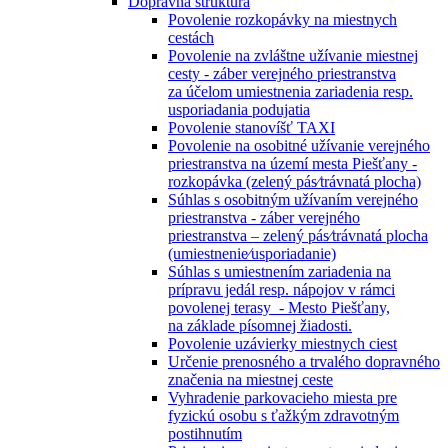
Dopravná štruktúra
Povolenie rozkopávky na miestnych
cestách
Povolenie na zvláštne užívanie miestnej
cesty - záber verejného priestranstva
za účelom umiestnenia zariadenia resp.
usporiadania podujatia
Povolenie stanovíšť TAXI
Povolenie na osobitné užívanie verejného
priestranstva na území mesta Piešťany -
rozkopávka (zelený pás⁄trávnatá plocha)
Súhlas s osobitným užívaním verejného
priestranstva - záber verejného
priestranstva – zelený pás⁄trávnatá plocha
(umiestnenie⁄usporiadanie)
Súhlas s umiestnením zariadenia na
prípravu jedál resp. nápojov v rámci
povolenej terasy - Mesto Piešťany,
na základe písomnej žiadosti.
Povolenie uzávierky miestnych ciest
Určenie prenosného a trvalého dopravného
značenia na miestnej ceste
Vyhradenie parkovacieho miesta pre
fyzickú osobu s ťažkým zdravotným
postihnutím