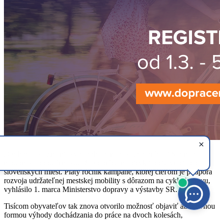
„Odhodlaj sa zmeniť svoj pohľad na cestu do práce!“ S týmto
mottom sa populárna súťaž Do práce na bicykli opäť vracia do
slovenských miest. Piaty ročník kampane, ktorej cieľom je podpora
rozvoja udržateľnej mestskej mobility s dôrazom na cyklodopravu,
vyhlásilo 1. marca Ministerstvo dopravy a výstavby SR.
Tisícom obyvateľov tak znova otvorilo možnosť objaviť atraktívnou
formou výhody dochádzania do práce na dvoch kolesách,