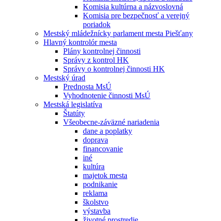
Komisia kultúrna a názvoslovná
Komisia pre bezpečnosť a verejný
poriadok
Mestský mládežnícky parlament mesta Piešťany
Hlavný kontrolór mesta
Plány kontrolnej činnosti
Správy z kontrol HK
Správy o kontrolnej činnosti HK
Mestský úrad
Prednosta MsÚ
Vyhodnotenie činnosti MsÚ
Mestská legislatíva
Štatúty
Všeobecne-záväzné nariadenia
dane a poplatky
doprava
financovanie
iné
kultúra
majetok mesta
podnikanie
reklama
školstvo
výstavba
životné prostredie