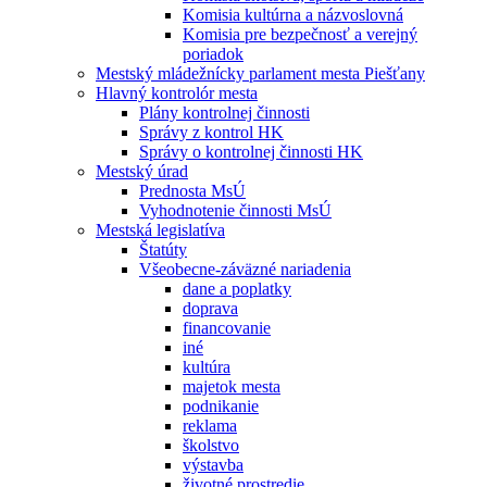
Komisia kultúrna a názvoslovná
Komisia pre bezpečnosť a verejný
poriadok
Mestský mládežnícky parlament mesta Piešťany
Hlavný kontrolór mesta
Plány kontrolnej činnosti
Správy z kontrol HK
Správy o kontrolnej činnosti HK
Mestský úrad
Prednosta MsÚ
Vyhodnotenie činnosti MsÚ
Mestská legislatíva
Štatúty
Všeobecne-záväzné nariadenia
dane a poplatky
doprava
financovanie
iné
kultúra
majetok mesta
podnikanie
reklama
školstvo
výstavba
životné prostredie