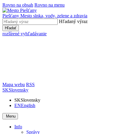
Rovno na obsah
Rovno na menu
Piešťany
Mesto slnka, vody, zelene a zdravia
Hľadaný výraz
Hľadať
rozšírené vyhľadávanie
Mapa webu
RSS
SK
Slovensky
SK
Slovensky
EN
English
Menu
Info
Správy