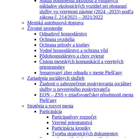
Štúdia hodnotenia možností a vstupných
nákladov ekologických vozidiel pri obstaraní
služby vo verejnom záujme (2024 –2033) podľa
zákona č. 214⁄2021 – 2021⁄2022
Mestská autobusová doprava
Životné prostredie
Odpadové hospodárstvo
Ochrana ovzdušia
Ochrana prírody a krajiny
Vodné hospodárstvo a ochrana vôd
Pôdohospodárstvo a chov zvierat
Čistota mestských komunikácií a verejných
priestranstiev
Separovaný zber odpadu v meste Piešťany
Zariadenia sociálnych služieb
Žiadosti o zabezpečenie poskytovania sociálnej
služby u neverejného poskytovateľa
EON – ZSS v zriaďovateľskej pôsobnosti mesta
Piešťany
Stratégia a rozvoj mesta
Participácia
Participatívny rozpočet
Verejné priestranstvá
Participácia kroniky
Tvorba strategických dokumentov