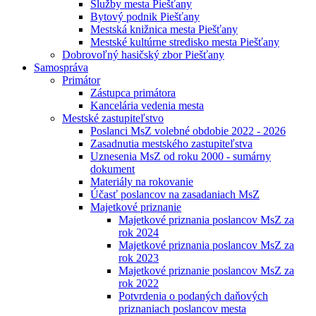
Služby mesta Piešťany
Bytový podnik Piešťany
Mestská knižnica mesta Piešťany
Mestské kultúrne stredisko mesta Piešťany
Dobrovoľný hasičský zbor Piešťany
Samospráva
Primátor
Zástupca primátora
Kancelária vedenia mesta
Mestské zastupiteľstvo
Poslanci MsZ volebné obdobie 2022 - 2026
Zasadnutia mestského zastupiteľstva
Uznesenia MsZ od roku 2000 - sumárny
dokument
Materiály na rokovanie
Účasť poslancov na zasadaniach MsZ
Majetkové priznanie
Majetkové priznania poslancov MsZ za
rok 2024
Majetkové priznania poslancov MsZ za
rok 2023
Majetkové priznanie poslancov MsZ za
rok 2022
Potvrdenia o podaných daňových
priznaniach poslancov mesta