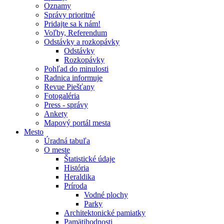
Oznamy
Správy prioritné
Pridajte sa k nám!
Voľby, Referendum
Odstávky a rozkopávky
Odstávky
Rozkopávky
Pohľad do minulosti
Radnica informuje
Revue Piešťany
Fotogaléria
Press - správy
Ankety
Mapový portál mesta
Mesto
Úradná tabuľa
O meste
Štatistické údaje
História
Heraldika
Príroda
Vodné plochy
Parky
Architektonické pamiatky
Pamätihodnosti