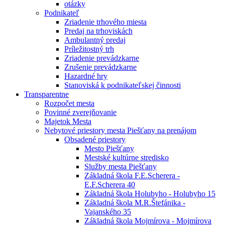
otázky
Podnikateľ
Zriadenie trhového miesta
Predaj na trhoviskách
Ambulantný predaj
Príležitostný trh
Zriadenie prevádzkarne
Zrušenie prevádzkarne
Hazardné hry
Stanoviská k podnikateľskej činnosti
Transparentne
Rozpočet mesta
Povinné zverejňovanie
Majetok Mesta
Nebytové priestory mesta Piešťany na prenájom
Obsadené priestory
Mesto Piešťany
Mestské kultúrne stredisko
Služby mesta Piešťany
Základná škola F.E.Scherera -
E.F.Scherera 40
Základná škola Holubyho - Holubyho 15
Základná škola M.R.Štefánika -
Vajanského 35
Základná škola Mojmírova - Mojmírova