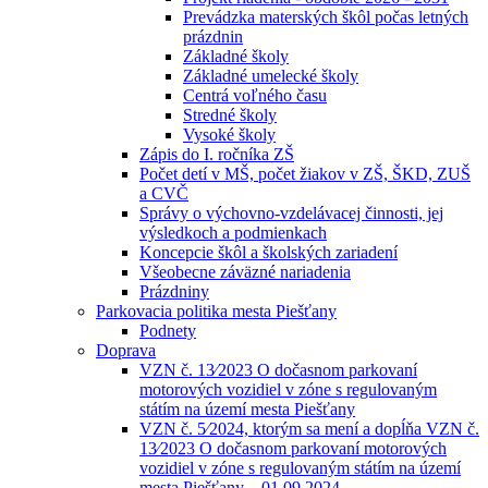
Prevádzka materských škôl počas letných
prázdnin
Základné školy
Základné umelecké školy
Centrá voľného času
Stredné školy
Vysoké školy
Zápis do I. ročníka ZŠ
Počet detí v MŠ, počet žiakov v ZŠ, ŠKD, ZUŠ
a CVČ
Správy o výchovno-vzdelávacej činnosti, jej
výsledkoch a podmienkach
Koncepcie škôl a školských zariadení
Všeobecne záväzné nariadenia
Prázdniny
Parkovacia politika mesta Piešťany
Podnety
Doprava
VZN č. 13⁄2023 O dočasnom parkovaní
motorových vozidiel v zóne s regulovaným
státím na území mesta Piešťany
VZN č. 5⁄2024, ktorým sa mení a dopĺňa VZN č.
13⁄2023 O dočasnom parkovaní motorových
vozidiel v zóne s regulovaným státím na území
mesta Piešťany – 01.09.2024