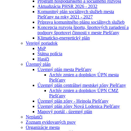
Program hospodárskeho a sociálneho rozvoja
Aktualizácia PHSR 2026 - 2032
Komunitný plán sociálnych služieb mesta
Piešťany na roky 2021 - 2027
Príprava komunitného plánu sociálnych služieb
Koncepcia rozvoja športu, športových zariadení a
podpory športovej činnosti v meste Piešťany
Klimaticko-energetický plán
Verejný poriadok
MsP
Štátna polícia
Hasiči
Územný plán
Územný plán mesta Piešťany
Archív zmien a doplnkov ÚPN mesta
Piešťany
Územný plán centrálnej mestskej zóny Piešťany
Archív zmien a doplnkov ÚPN CMZ
Piešťany
Územný plán zóny - Heinola Piešťany
Územný plán zóny Nová Lodenica Piešťany
Mapový portál - územný plán
Neplatiči
Zoznam evidovaných psov
Organizácie mesta