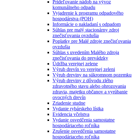
Prideľovanie nádob na vývoz
komunálneho odpadu
Vyjadrenie k programu odpadového
hospodárstva (POH)
Informácie o nakladaní s odpadom
Súhlas pre malý stacionárny zdroj
znečisťovania ovzdušia
Poplatky pre Malé zdroje znečisťovania
ovzdušia
Súhlas s uvedením Malého zdroja
znečisťovania do prevádzky
Údržba verejnej zelene
Výrub drevín vo verejnej zeleni
Výrub dreviny na súkromnom pozemku
Výrub dreviny z dôvodu zlého
zdravotného stavu alebo ohrozovania
zdravia, majetku občanov a vyrúbanie
ovocných drevín
Zriadenie studne
Vydanie rybárskeho lístka
Evidencia včelstva
Vydanie osvedčenia samostatne
hospodáriaceho roľníka
Zrušenie osvedčenia samostatne
hospodáriaceho roľníka