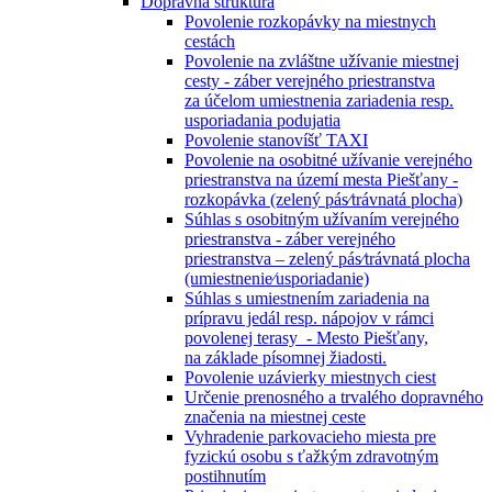
Dopravná štruktúra
Povolenie rozkopávky na miestnych
cestách
Povolenie na zvláštne užívanie miestnej
cesty - záber verejného priestranstva
za účelom umiestnenia zariadenia resp.
usporiadania podujatia
Povolenie stanovíšť TAXI
Povolenie na osobitné užívanie verejného
priestranstva na území mesta Piešťany -
rozkopávka (zelený pás⁄trávnatá plocha)
Súhlas s osobitným užívaním verejného
priestranstva - záber verejného
priestranstva – zelený pás⁄trávnatá plocha
(umiestnenie⁄usporiadanie)
Súhlas s umiestnením zariadenia na
prípravu jedál resp. nápojov v rámci
povolenej terasy - Mesto Piešťany,
na základe písomnej žiadosti.
Povolenie uzávierky miestnych ciest
Určenie prenosného a trvalého dopravného
značenia na miestnej ceste
Vyhradenie parkovacieho miesta pre
fyzickú osobu s ťažkým zdravotným
postihnutím