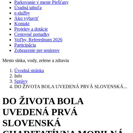
Parkovanie v meste Piešťany
Úradná tabuľa
e-služby
Ako vybaviť
Kontakt
Projekty a dotácie
Cestovné poriadky
Voľby, Referednum 2026
Participácia
Zobrazenie pre seniorov
Mesto slnka, vody, zelene a zdravia
Úvodná stránka
Info
Správy
DO ŽIVOTA BOLA UVEDENÁ PRVÁ SLOVENSKÁ...
DO ŽIVOTA BOLA
UVEDENÁ PRVÁ
SLOVENSKÁ