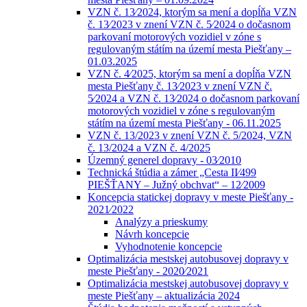
VZN č. 13⁄2024, ktorým sa mení a dopĺňa VZN
č. 13⁄2023 v znení VZN č. 5⁄2024 o dočasnom
parkovaní motorových vozidiel v zóne s
regulovaným státím na území mesta Piešťany –
01.03.2025
VZN č. 4⁄2025, ktorým sa mení a dopĺňa VZN
mesta Piešťany č. 13⁄2023 v znení VZN č.
5⁄2024 a VZN č. 13⁄2024 o dočasnom parkovaní
motorových vozidiel v zóne s regulovaným
státím na území mesta Piešťany - 06.11.2025
VZN č. 13/2023 v znení VZN č. 5/2024, VZN
č. 13/2024 a VZN č. 4/2025
Územný generel dopravy - 03⁄2010
Technická štúdia a zámer „Cesta II⁄499
PIEŠŤANY – Južný obchvat“ – 12⁄2009
Koncepcia statickej dopravy v meste Piešťany -
2021⁄2022
Analýzy a prieskumy
Návrh koncepcie
Vyhodnotenie koncepcie
Optimalizácia mestskej autobusovej dopravy v
meste Piešťany - 2020⁄2021
Optimalizácia mestskej autobusovej dopravy v
meste Piešťany – aktualizácia 2024