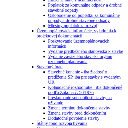
Poplatok za komunálne odpady a drobné
stavebné odpady
Oslobodenie od poplatku za komunálne
odpady a drobné stavebné odpady
Miestny poplatok za rozvoj
Územnoplánovacie informácie, vyjadrenia k
projektovej dokumentácií
Poskytovanie územnoplánovacích
informácií
Vydanie predbežného stanoviska k stavbe
Vydanie záväzného staviska orgánu
územného plánovania
Stavebný úrad
Stavebné konanie - iba žiadosť o
predĺženie SP, iba pre stavby s vydaným
ÚR
Kolaudačné rozhodnutie - iba dokončené
podľa Zákona č. 50⁄1976
Preskúmanie spôsobilosti stavby na
užívanie
Zmena termínu dokončenia stavby
Zmena stavby pred dokončením
Dodatočné povolenie stavby
Štátny fond rozvoja bývania