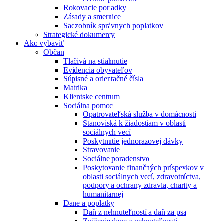
Rokovacie poriadky
Zásady a smernice
Sadzobník správnych poplatkov
Strategické dokumenty
Ako vybaviť
Občan
Tlačivá na stiahnutie
Evidencia obyvateľov
Súpisné a orientačné čísla
Matrika
Klientske centrum
Sociálna pomoc
Opatrovateľská služba v domácnosti
Stanoviská k žiadostiam v oblasti
sociálnych vecí
Poskytnutie jednorazovej dávky
Stravovanie
Sociálne poradenstvo
Poskytovanie finančných príspevkov v
oblasti sociálnych vecí, zdravotníctva,
podpory a ochrany zdravia, charity a
humanitárnej
Dane a poplatky
Daň z nehnuteľností a daň za psa
Zníženie dane z nehnuteľnosti