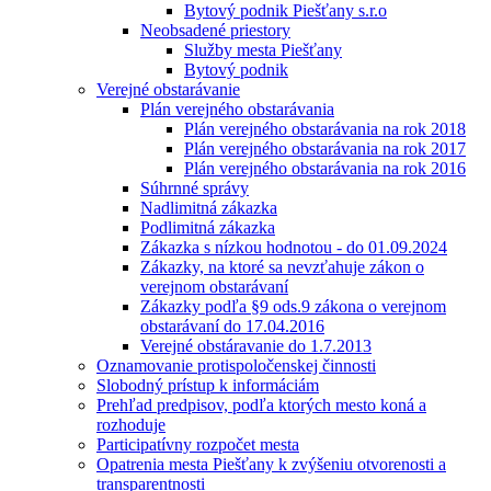
Bytový podnik Piešťany s.r.o
Neobsadené priestory
Služby mesta Piešťany
Bytový podnik
Verejné obstarávanie
Plán verejného obstarávania
Plán verejného obstarávania na rok 2018
Plán verejného obstarávania na rok 2017
Plán verejného obstarávania na rok 2016
Súhrnné správy
Nadlimitná zákazka
Podlimitná zákazka
Zákazka s nízkou hodnotou - do 01.09.2024
Zákazky, na ktoré sa nevzťahuje zákon o
verejnom obstarávaní
Zákazky podľa §9 ods.9 zákona o verejnom
obstarávaní do 17.04.2016
Verejné obstáravanie do 1.7.2013
Oznamovanie protispoločenskej činnosti
Slobodný prístup k informáciám
Prehľad predpisov, podľa ktorých mesto koná a
rozhoduje
Participatívny rozpočet mesta
Opatrenia mesta Piešťany k zvýšeniu otvorenosti a
transparentnosti