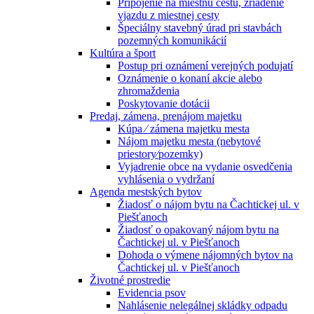
Pripojenie na miestnu cestu, zriadenie
vjazdu z miestnej cesty
Špeciálny stavebný úrad pri stavbách
pozemných komunikácií
Kultúra a šport
Postup pri oznámení verejných podujatí
Oznámenie o konaní akcie alebo
zhromaždenia
Poskytovanie dotácii
Predaj, zámena, prenájom majetku
Kúpa ⁄ zámena majetku mesta
Nájom majetku mesta (nebytové
priestory⁄pozemky)
Vyjadrenie obce na vydanie osvedčenia
vyhlásenia o vydržaní
Agenda mestských bytov
Žiadosť o nájom bytu na Čachtickej ul. v
Piešťanoch
Žiadosť o opakovaný nájom bytu na
Čachtickej ul. v Piešťanoch
Dohoda o výmene nájomných bytov na
Čachtickej ul. v Piešťanoch
Životné prostredie
Evidencia psov
Nahlásenie nelegálnej skládky odpadu